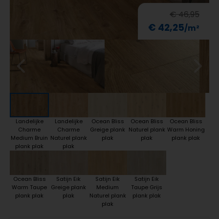
€ 46,95
€ 42,25
Landelijke
Landelijke
Ocean Bliss
Ocean Bliss
Ocean Bliss
Charme
Charme
Greige plank
Naturel plank
Warm Honing
Medium Bruin
Naturel plank
plak
plak
plank plak
plank plak
plak
Ocean Bliss
Satijn Eik
Satijn Eik
Satijn Eik
Warm Taupe
Greige plank
Medium
Taupe Grijs
plank plak
plak
Naturel plank
plank plak
plak