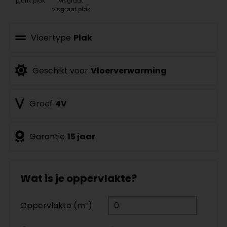
plank plak
visgraat
visgraat plak
Vloertype
Plak
Geschikt voor
Vloerverwarming
Groef
4V
Garantie
15 jaar
Wat is je oppervlakte?
Oppervlakte (m²)