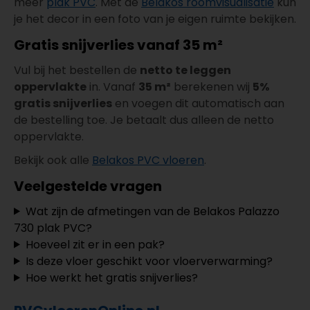
meer
plak PVC
. Met de
Belakos roomvisualisatie
kun
je het decor in een foto van je eigen ruimte bekijken.
Gratis snijverlies vanaf 35 m²
Vul bij het bestellen de
netto te leggen
oppervlakte
in. Vanaf
35 m²
berekenen wij
5%
gratis snijverlies
en voegen dit automatisch aan
de bestelling toe. Je betaalt dus alleen de netto
oppervlakte.
Bekijk ook alle
Belakos PVC vloeren
.
Veelgestelde vragen
Wat zijn de afmetingen van de Belakos Palazzo
730 plak PVC?
Hoeveel zit er in een pak?
Is deze vloer geschikt voor vloerverwarming?
Hoe werkt het gratis snijverlies?