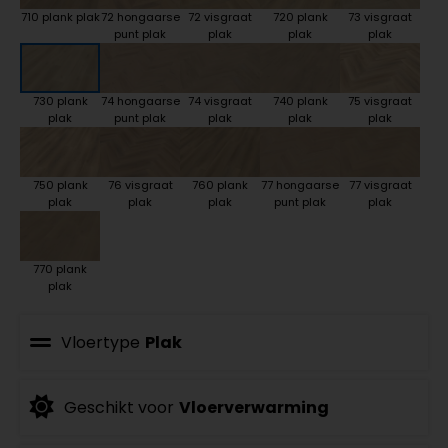
710 plank plak
72 hongaarse
72 visgraat
720 plank
73 visgraat
punt plak
plak
plak
plak
730 plank
74 hongaarse
74 visgraat
740 plank
75 visgraat
plak
punt plak
plak
plak
plak
750 plank
76 visgraat
760 plank
77 hongaarse
77 visgraat
plak
plak
plak
punt plak
plak
770 plank
plak
Vloertype
Plak
Geschikt voor
Vloerverwarming