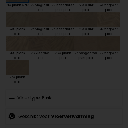
710 plank plak
72 visgraat
72 hongaarse
720 plank
73 visgraat
plak
punt plak
plak
plak
730 plank
74 visgraat
74 hongaarse
740 plank
75 visgraat
plak
plak
punt plak
plak
plak
750 plank
76 visgraat
760 plank
77 hongaarse
77 visgraat
plak
plak
plak
punt plak
plak
770 plank
plak
Vloertype
Plak
Geschikt voor
Vloerverwarming