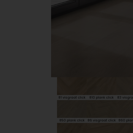
Plint accessoires
Traprenovatie
81 visgraat click
810 plank click
83 visgra
850 plank click
86 visgraat click
860 plan