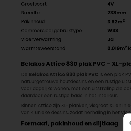
Groefsoort
4V
Breedte
238mm
2
Pakinhoud
3.62m
Commercieel gebruiktype
W33
Vloerverwarming
Ja
2
Warmteweerstand
0.019m
k
Belakos Attico 830 plak PVC – XL-pl
De
Belakos Attico 830 plak PVC
is een plak PV
natuurgetrouwe houtdessins en een rustige uitstr
voor dagelijks wonen, met een uitstraling die o
daardoor een rustige basis in het interieur.
Binnen Attico zijn XL-planken, visgraat XL en i
van 4 unieke dessins, zodat herhaling in het vloe
Formaat, pakinhoud en slijtlaag