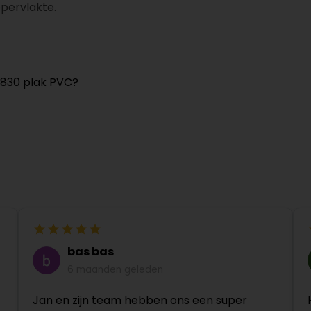
ppervlakte.
 830 plak PVC?
bas bas
6 maanden geleden
Jan en zijn team hebben ons een super