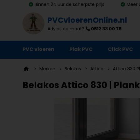
Binnen 24 uur de scherpste prijs
Meer 
PVCvloerenOnline.nl
Advies op maat?
0512 33 00 75
PVC vloeren
Plak PVC
Click PVC
Ondervloeren
Merken
Belakos
Attico
Attico 830 P
Plinten
Belakos Attico 830 | Plank
Deurmatten
Vloer- en trapprofielen
Lijm, primer en egalisatie
Schoonmaak en onderhoud