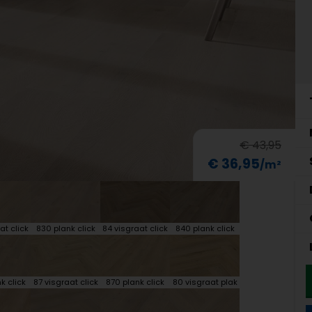
€ 43,95
€ 36,95
at click
830 plank click
84 visgraat click
840 plank click
k click
87 visgraat click
870 plank click
80 visgraat plak