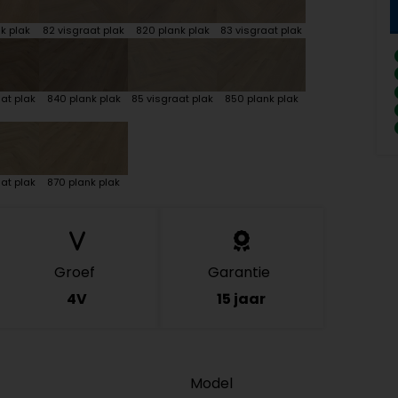
k plak
82 visgraat plak
820 plank plak
83 visgraat plak
at plak
840 plank plak
85 visgraat plak
850 plank plak
at plak
870 plank plak
Groef
Garantie
4V
15 jaar
Model