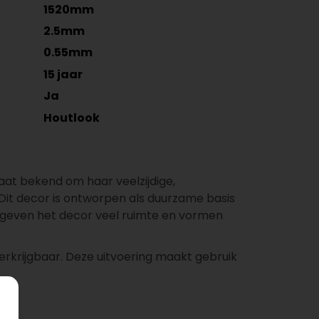
1520mm
2.5mm
0.55mm
15 jaar
Ja
Houtlook
taat bekend om haar veelzijdige,
. Dit decor is ontworpen als duurzame basis
en geven het decor veel ruimte en vormen
erkrijgbaar. Deze uitvoering maakt gebruik