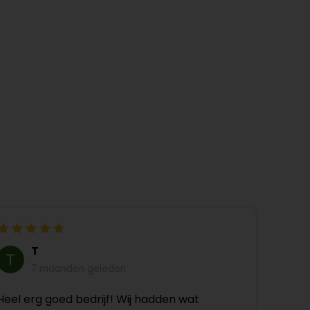
T
7 maanden geleden
Heel erg goed bedrijf! Wij hadden wat