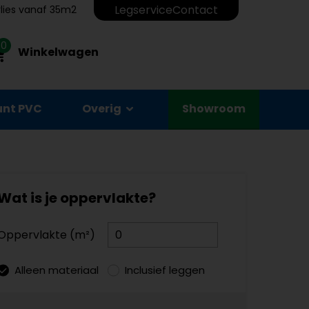
Legservice
Contact
erlies vanaf 35m2
0
Winkelwagen
unt PVC
Overig
Showroom
Wat is je oppervlakte?
Oppervlakte (m²)
Alleen materiaal
Inclusief leggen