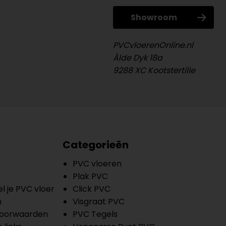
Showroom
PVCvloerenOnline.nl
Âlde Dyk 18a
9288 XC Kootstertille
Categorieën
PVC vloeren
Plak PVC
l je PVC vloer
Click PVC
n
Visgraat PVC
oorwaarden
PVC Tegels