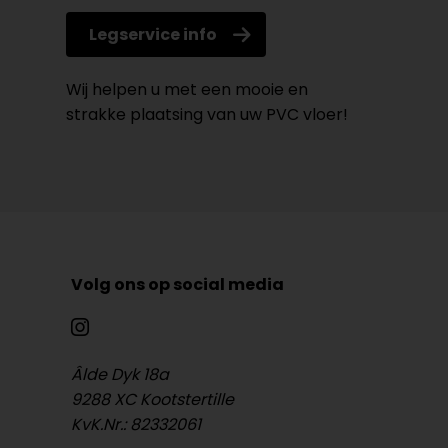
Legservice info
Wij helpen u met een mooie en
strakke plaatsing van uw PVC vloer!
Volg ons op social media
Âlde Dyk 18a
9288 XC Kootstertille
KvK.Nr.: 82332061