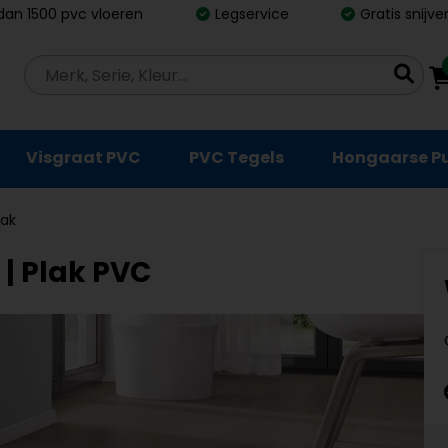
dan 1500 pvc vloeren
Legservice
Gratis snijv
Visgraat PVC
PVC Tegels
Hongaarse P
lak
 | Plak PVC