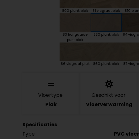
800 plank plak
81 visgraat plak
810 plan
83 hongaarse
830 plank plak
84 visgra
punt plak
86 visgraat plak
860 plank plak
87 visgra
Vloertype
Geschikt voor
Plak
Vloerverwarming
Specificaties
Type
PVC vloer