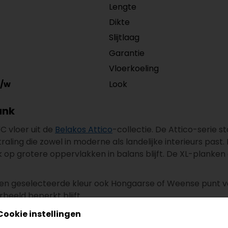
Lengte
Dikte
Slijtlaag
Garantie
Vloerkoeling
Look
/w
ank
C vloer uit de
Belakos Attico
-collectie. De Attico-serie s
aling die zowel in moderne als landelijke interieurs past
ok op grotere oppervlakken in balans blijft. De XL-plank
n een geselecteerde kleur ook Hongaarse of Weense punt v
rbeeld beperkt blijft.
Cookie instellingen