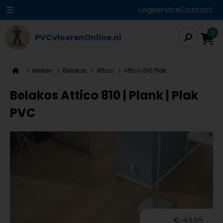
Legservice
Contact
0
PVCvloerenOnline.nl
Merken
Belakos
Attico
Attico 810 Plak
Belakos Attico 810 | Plank | Plak
PVC
€ 43,95