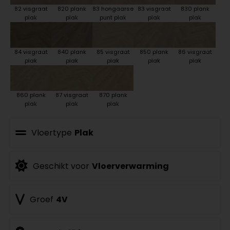
82 visgraat
820 plank
83 hongaarse
83 visgraat
830 plank
plak
plak
punt plak
plak
plak
84 visgraat
840 plank
85 visgraat
850 plank
86 visgraat
plak
plak
plak
plak
plak
860 plank
87 visgraat
870 plank
plak
plak
plak
Vloertype
Plak
Geschikt voor
Vloerverwarming
Groef
4V