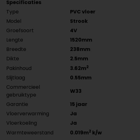
MDF plinten 12 cm
per lengte: mm, € 16,95 p/st
5555.0725.19
Specificaties
Amsterdam 120x12mm
per lengte: mm, € 9,95 p/st
Type
PVC vloer
RAL9016 gelakt 5554.1211.19
per lengte: mm, € 21,95 p/st
Model
Strook
Groefsoort
4V
Lengte
1520mm
Breedte
238mm
Dikte
2.5mm
2
Pakinhoud
3.62m
Slijtlaag
0.55mm
Commercieel
W33
gebruiktype
Garantie
15 jaar
Vloerverwarming
Ja
Vloerkoeling
Ja
2
Warmteweerstand
0.019m
k/w