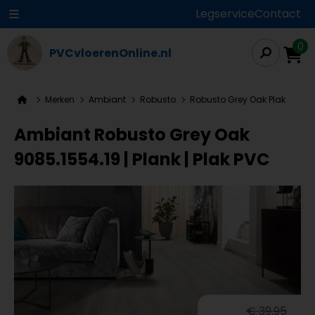
Legservice
Contact
0
PVCvloerenOnline.nl
Merken
Ambiant
Robusto
Robusto Grey Oak Plak
Ambiant Robusto Grey Oak
9085.1554.19 | Plank | Plak PVC
€ 39,95