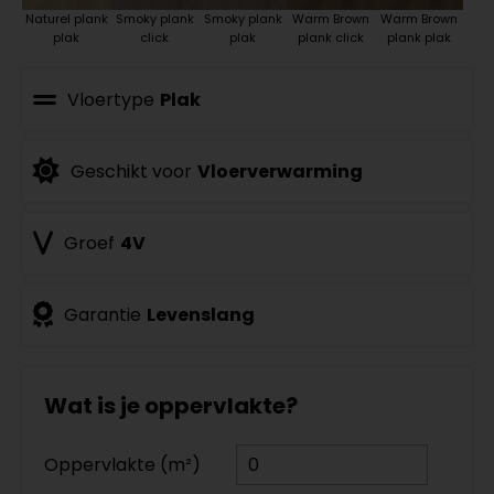
Naturel plank
Smoky plank
Smoky plank
Warm Brown
Warm Brown
plak
click
plak
plank click
plank plak
Vloertype
Plak
Geschikt voor
Vloerverwarming
Groef
4V
Garantie
Levenslang
Wat is je oppervlakte?
Oppervlakte (m²)