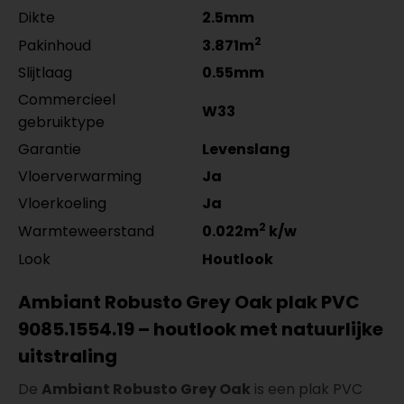
Dikte
2.5mm
2
Pakinhoud
3.871m
Slijtlaag
0.55mm
Commercieel
W33
gebruiktype
Garantie
Levenslang
Vloerverwarming
Ja
Vloerkoeling
Ja
2
Warmteweerstand
0.022m
k/w
Look
Houtlook
Ambiant Robusto Grey Oak plak PVC
9085.1554.19 – houtlook met natuurlijke
uitstraling
De
Ambiant Robusto Grey Oak
is een plak PVC