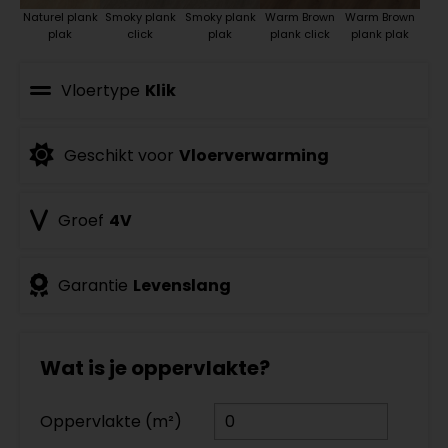
Naturel plank
Smoky plank
Smoky plank
Warm Brown
Warm Brown
plak
click
plak
plank click
plank plak
Vloertype
Klik
Geschikt voor
Vloerverwarming
Groef
4V
Garantie
Levenslang
Wat is je oppervlakte?
Oppervlakte (m²)