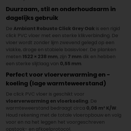
Duurzaam, stil en onderhoudsarm in
dagelijks gebruik
De
Ambiant Robusto Click Grey Oak
is een rigid
click PVC vloer met een sterke klikverbinding. De
vloer wordt zonder lijm zwevend gelegd op een
vlakke, droge en stabiele basisvloer. De planken
meten
1522 × 238 mm
, zijn
7 mm
dik en hebben
een sterke slijtlaag van
0,55 mm
.
Perfect voor vloerverwarming en -
koeling (lage warmteweerstand)
De click PVC vloer is geschikt voor
vloerverwarming en vloerkoeling
. De
warmteweerstand bedraagt circa
0,06 m² K/W
.
Houd rekening met de totale vloeropbouw en volg
voor en na het leggen het voorgeschreven
opstook- en afkoelprotocol.