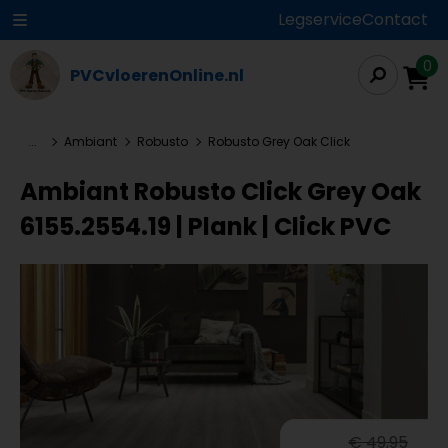
Legservice
Contact
0
PVCvloerenOnline.nl
...
Ambiant
Robusto
Robusto Grey Oak Click
Ambiant Robusto Click Grey Oak
6155.2554.19 | Plank | Click PVC
€ 49,95