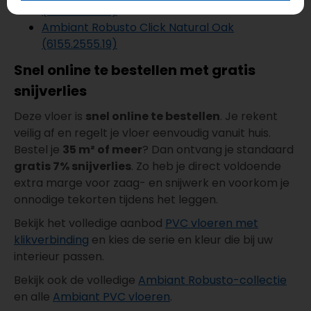
(6155.2556.19)
Ambiant Robusto Click Natural Oak
(6155.2555.19)
Snel online te bestellen met gratis
snijverlies
Deze vloer is
snel online te bestellen
. Je rekent
veilig af en regelt je vloer eenvoudig vanuit huis.
Bestel je
35 m² of meer
? Dan ontvang je standaard
gratis 7% snijverlies
. Zo heb je direct voldoende
extra marge voor zaag- en snijwerk en voorkom je
onnodige tekorten tijdens het leggen.
Bekijk het volledige aanbod
PVC vloeren met
klikverbinding
en kies de serie en kleur die bij uw
interieur passen.
Bekijk ook de volledige
Ambiant Robusto-collectie
en alle
Ambiant PVC vloeren
.