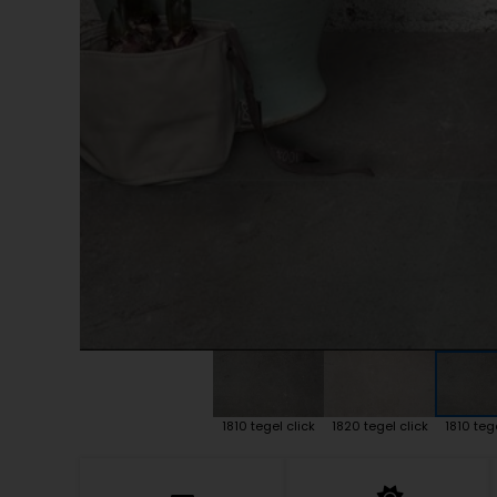
Plint accessoires
Traprenovatie
1810 tegel click
1820 tegel click
1810 teg