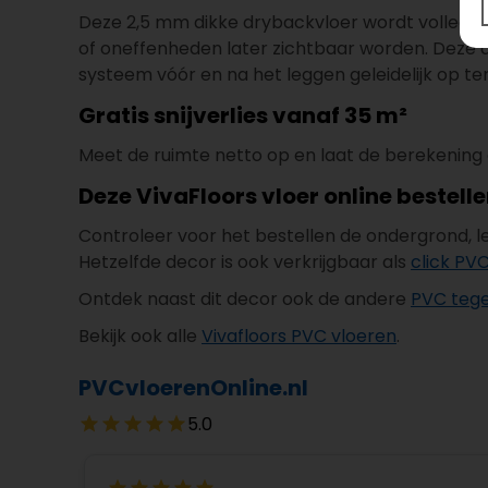
Deze 2,5 mm dikke drybackvloer wordt volledig
of oneffenheden later zichtbaar worden. Deze d
systeem vóór en na het leggen geleidelijk op 
Gratis snijverlies vanaf 35 m²
Meet de ruimte netto op en laat de berekening 
Deze VivaFloors vloer online bestell
Controleer voor het bestellen de ondergrond, 
Hetzelfde decor is ook verkrijgbaar als
click PVC
Ontdek naast dit decor ook de andere
PVC tege
Bekijk ook alle
Vivafloors PVC vloeren
.
PVCvloerenOnline.nl
5.0