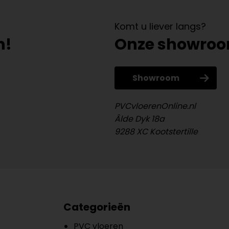
Komt u liever langs?
n!
Onze showro
Showroom
PVCvloerenOnline.nl
Âlde Dyk 18a
9288 XC Kootstertille
Categorieën
PVC vloeren