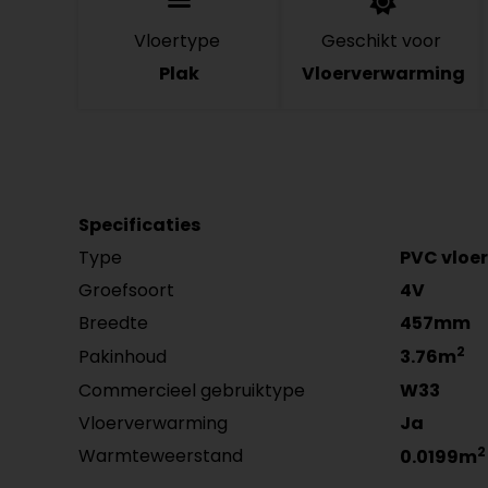
Vloertype
Geschikt voor
Plak
Vloerverwarming
Specificaties
Type
PVC vloer
Groefsoort
4V
Breedte
457mm
2
Pakinhoud
3.76m
Commercieel gebruiktype
W33
Vloerverwarming
Ja
2
Warmteweerstand
0.0199m