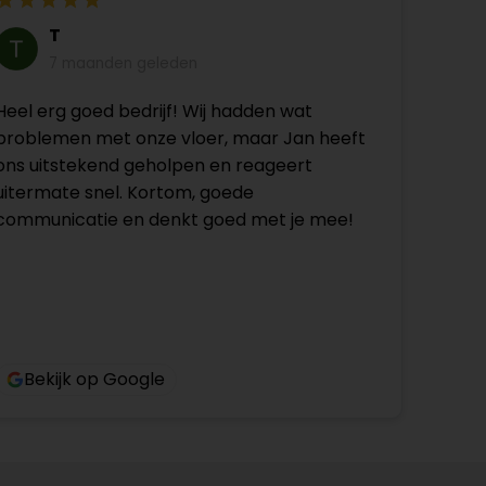
T
7 maanden geleden
Heel erg goed bedrijf! Wij hadden wat
problemen met onze vloer, maar Jan heeft
ons uitstekend geholpen en reageert
uitermate snel. Kortom, goede
communicatie en denkt goed met je mee!
Bekijk op Google