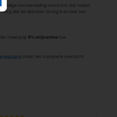
rgvuldige voorbereiding voorkomt dat naden
Zorg dat de dekvloer droog is en laat het
nder meerprijs
8% snijverlies
toe.
seriepagina
staat het complete overzicht.