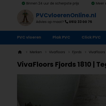
Binnen 24 uur de scherpste prijs
Meer 
PVCvloerenOnline.nl
Advies op maat?
0512 33 00 75
PVC vloeren
Plak PVC
Click PVC
Ondervloeren
Merken
Vivafloors
Fjords
VivaFloors 
Plinten
VivaFloors Fjords 1810 | Te
Deurmatten
Vloer- en trapprofielen
Lijm, primer en egalisatie
Schoonmaak en onderhoud