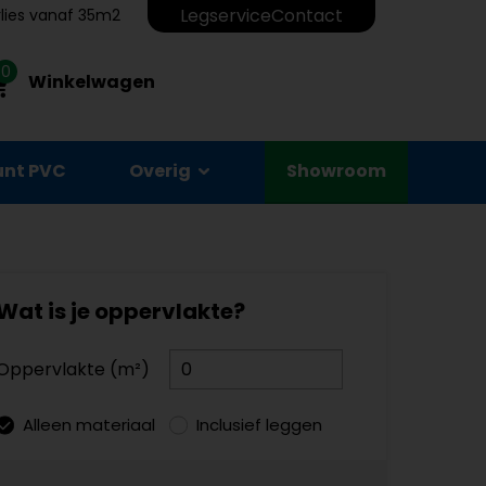
Legservice
Contact
erlies vanaf 35m2
0
Winkelwagen
unt PVC
Overig
Showroom
Wat is je oppervlakte?
Oppervlakte (m²)
Alleen materiaal
Inclusief leggen