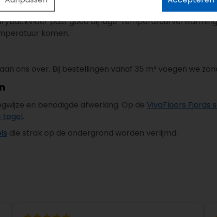
 verlijmd op een vlakke en geëgaliseerde ondergrond. Zo
rybackvloer past goed bij lage-temperatuurverwarming. 
temperatuur komen.
aan ons over. Bij bestellingen vanaf 35 m² voegen we zo
en
legwijze en benodigde afwerking. Op de
VivaFloors Fjords 
 tegel
.
ls
die strak op de ondergrond worden verlijmd.