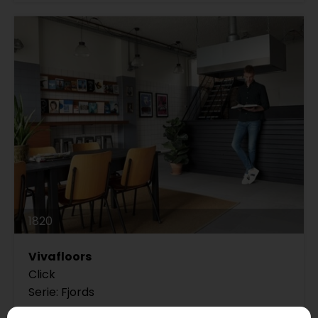
1820
Vivafloors
Click
Serie: Fjords