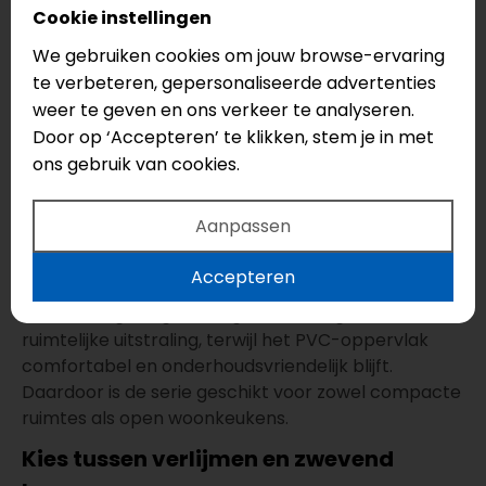
Legmethode: Click
Cookie instellingen
Vloertype: Tegel
We gebruiken cookies om jouw browse-ervaring
te verbeteren, gepersonaliseerde advertenties
€52,95
weer te geven en ons verkeer te analyseren.
€47,65
Door op ‘Accepteren’ te klikken, stem je in met
ons gebruik van cookies.
Een natuurlijke tegeluitstraling voor
rustige interieurs
Aanpassen
Waar een uitgesproken betonlook snel industrieel
Accepteren
oogt, blijft VivaFloors Fjords juist zacht en
evenwichtig. De grote tegelvorm zorgt voor een
ruimtelijke uitstraling, terwijl het PVC-oppervlak
comfortabel en onderhoudsvriendelijk blijft.
Daardoor is de serie geschikt voor zowel compacte
ruimtes als open woonkeukens.
Kies tussen verlijmen en zwevend