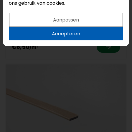
N023
ons gebruik van cookies.
Floorify
Aanpassen
Verona
Serie: Plinten
Accepteren
€6,50