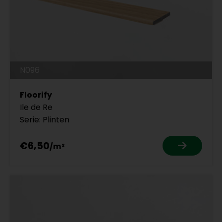
N096
Floorify
Ile de Re
Serie: Plinten
€6,50