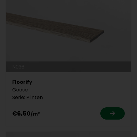
N036
Floorify
Goose
Serie: Plinten
€6,50