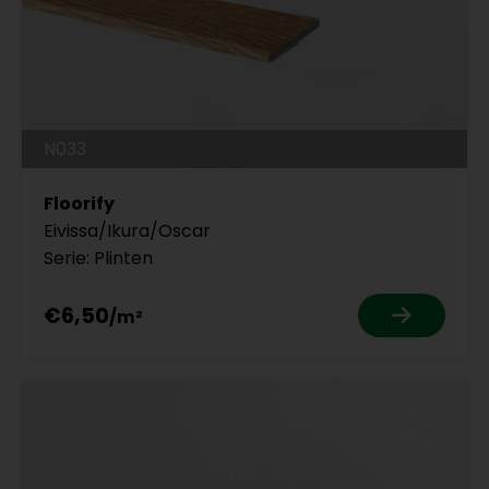
N033
Floorify
Eivissa/Ikura/Oscar
Serie: Plinten
€6,50