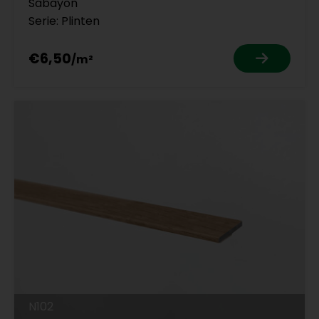
Sabayon
Serie: Plinten
€6,50
N102