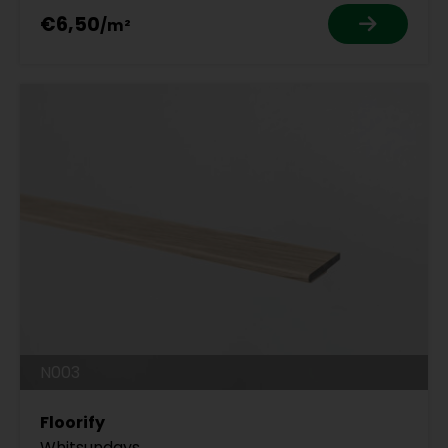
€6,50
N003
Floorify
Whitsundays