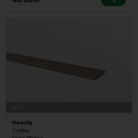
€6,50
N021
Floorify
Cohiba