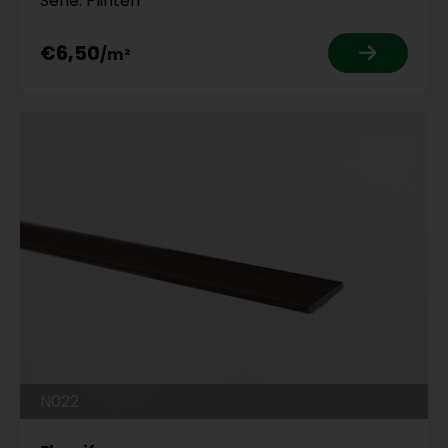
Serie: Plinten
€6,50
N022