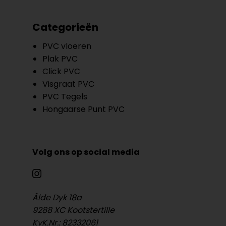
Categorieën
PVC vloeren
Plak PVC
Click PVC
Visgraat PVC
PVC Tegels
Hongaarse Punt PVC
Volg ons op social media
Âlde Dyk 18a
9288 XC Kootstertille
KvK.Nr.: 82332061