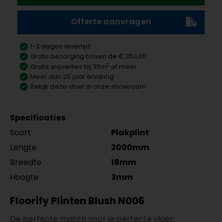
Offerte aanvragen
1-3 dagen levertijd
Gratis bezorging boven de € 350,00
2
Gratis snijverlies bij 35m
of meer
Meer dan 25 jaar ervaring
Bekijk deze vloer in onze showroom
Specificaties
Soort
Plakplint
Lengte
2000mm
Breedte
18mm
Hoogte
3mm
Floorify Plinten Blush N006
De perfecte match voor je perfecte vloer: