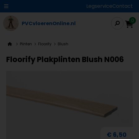
Legservice
Contact
0
PVCvloerenOnline.nl
Plinten
Floorify
Blush
Floorify Plakplinten Blush N006
€ 6,50