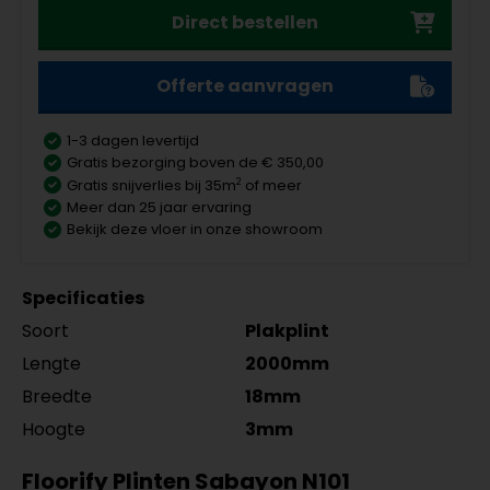
Direct bestellen
Offerte aanvragen
1-3 dagen levertijd
Gratis bezorging boven de € 350,00
2
Gratis snijverlies bij 35m
of meer
Meer dan 25 jaar ervaring
Bekijk deze vloer in onze showroom
Specificaties
Soort
Plakplint
Lengte
2000mm
Breedte
18mm
Hoogte
3mm
Floorify Plinten Sabayon N101