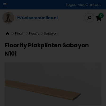
Legservice
Contact
0
PVCvloerenOnline.nl
Plinten
Floorify
Sabayon
Floorify Plakplinten Sabayon
N101