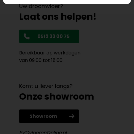
Uw droomvloer?
Laat ons helpen!
0512 33 00 75
Bereikbaar op werkdagen
van 09:00 tot 18:00
Komt u liever langs?
Onze showroom
Showroom
PVCvloerenOnline.nl