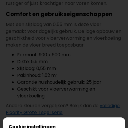
rustiger of juist krachtiger naar voren komen.
Comfort en gebruikseigenschappen
Met een slijtlaag van 0,55 mm is deze vloer
gemaakt voor dagelijks gebruik. De lage opbouw en
geschiktheid voor vloerverwarming en vloerkoeling
maken de vloer breed toepasbaar.
Formaat: 900 x 600 mm
Dikte: 5,5 mm
Slijtlaag: 0,55 mm
Pakinhoud: 1,62 m²
Garantie huishoudelijk gebruik: 25 jaar
Geschikt voor vloerverwarming en
vloerkoeling
Andere kleuren vergelijken? Bekijk dan de
volledige
Floorify Grote Tegel serie
.
De juiste basis onder Floorify click PVC
Cookie instellingen