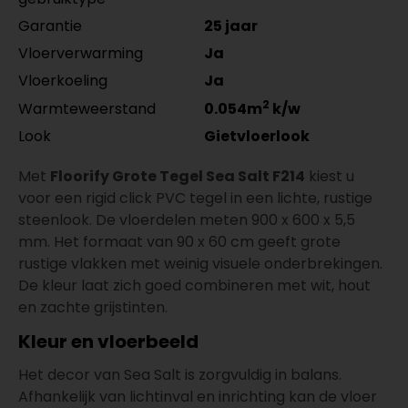
Garantie
25 jaar
Vloerverwarming
Ja
Vloerkoeling
Ja
2
Warmteweerstand
0.054m
k/w
Look
Gietvloerlook
Met
Floorify Grote Tegel Sea Salt F214
kiest u
voor een rigid click PVC tegel in een lichte, rustige
steenlook. De vloerdelen meten 900 x 600 x 5,5
mm. Het formaat van 90 x 60 cm geeft grote
rustige vlakken met weinig visuele onderbrekingen.
De kleur laat zich goed combineren met wit, hout
en zachte grijstinten.
Kleur en vloerbeeld
Het decor van Sea Salt is zorgvuldig in balans.
Afhankelijk van lichtinval en inrichting kan de vloer