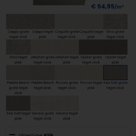
€ 54,95
Ceppo grote
Ceppo tegel
Coquille grote
Coquille tegel
Etna grote
tegel click
plak
tegel click
plak
tegel click
Etna tegel
Jellyfish grote
Jellyfish tegel
Oyster grote
Oyster tegel
plak
tegel click
plak
tegel click
plak
Pebble Beach
Pebble Beach
Piccolo grote
Piccolo tegel
Sea Salt grote
grote tegel
tegel plak
tegel click
plak
tegel click
click
Sea Salt tegel
Verona grote
Verona tegel
plak
tegel click
plak
Vloertype
Klik