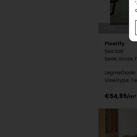
F214
Floorify
Sea Salt
Serie: Grote 
Legmethode: 
Vloertype: Te
€54,95