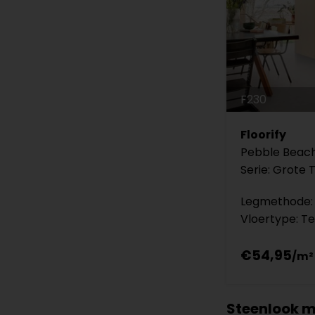
F230
Floorify
Pebble Beac
Serie: Grote 
Legmethode: 
Vloertype: Te
€54,95
Steenlook m