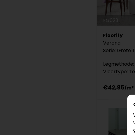
FG023
Floorify
Verona
Serie: Grote 
Legmethode: 
Vloertype: Te
€42,95