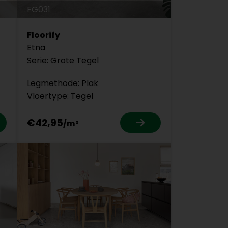
FG031
Floorify
Etna
Serie: Grote Tegel
Legmethode: Plak
Vloertype: Tegel
€42,95