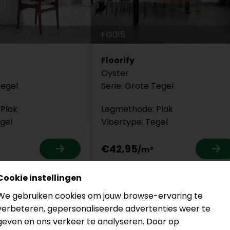
FG015
Floorify
Oyster
Tegel
Serie: Grote Tegel
Plak
Legmethode: Plak
gel
Vloertype: Tegel
€42,95
Cookie instellingen
We gebruiken cookies om jouw browse-ervaring te
verbeteren, gepersonaliseerde advertenties weer te
geven en ons verkeer te analyseren. Door op