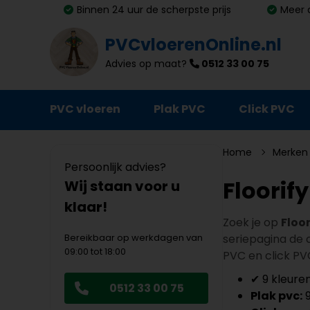
Binnen 24 uur de scherpste prijs
Meer 
PVCvloerenOnline.nl
Advies op maat?
0512 33 00 75
PVC vloeren
Plak PVC
Click PVC
Ondervloeren
Home
Merken
Persoonlijk advies?
Plinten
Floorif
Wij staan voor u
klaar!
Deurmatten
Zoek je op
Floor
Vloer- en trapprofielen
Bereikbaar op werkdagen van
seriepagina de c
09:00 tot 18:00
PVC en click PV
Lijm, primer en egalisatie
✔ 9 kleuren
0512 33 00 75
Schoonmaak en onderhoud
Plak pvc:
9