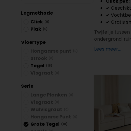
Click pvc:
Plint accessoires
✔ Geschikt
Legmethode
Traprenovatie
✔ Vochtbes
Click
✔ Gratis sn
(9)
Plak
(9)
Twijfel je tusse
ondergrond, rui
Vloertype
Lees meer...
Hongaarse punt
(0)
Strook
(0)
Tegel
(18)
Visgraat
(0)
Serie
Lange Planken
(0)
Visgraat
(0)
Walvisgraat
(0)
Hongaarse Punt
(0)
Grote Tegel
(18)