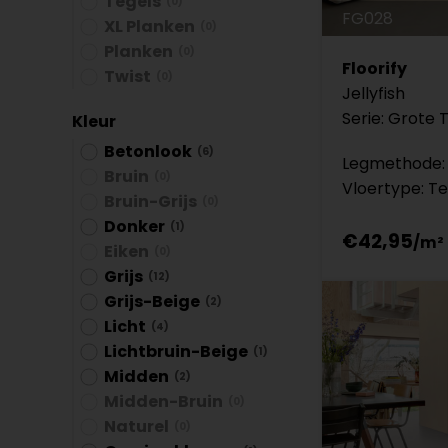
Tegels
(0)
FG028
XL Planken
(0)
Planken
(0)
Floorify
Twist
(0)
Jellyfish
Serie: Grote 
Kleur
Betonlook
(6)
Legmethode: 
Bruin
(0)
Vloertype: Te
Bruin-Grijs
(0)
Donker
(1)
€42,95
Eiken
(0)
Grijs
(12)
Grijs-Beige
(2)
Licht
(4)
Lichtbruin-Beige
(1)
Midden
(2)
Midden-Bruin
(0)
Naturel
(0)