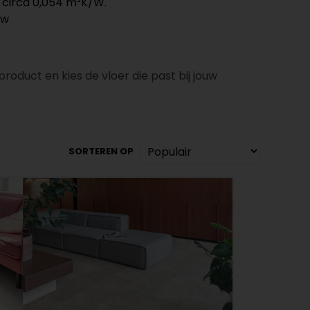
 circa 0,054 m²K/W.
uw
roduct en kies de vloer die past bij jouw
SORTEREN OP