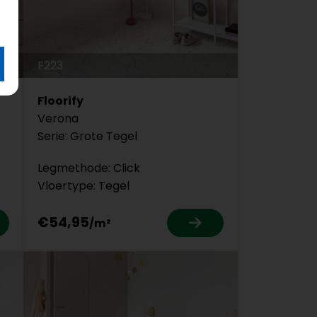
F223
Floorify
Verona
Serie: Grote Tegel
Legmethode: Click
Vloertype: Tegel
€54,95