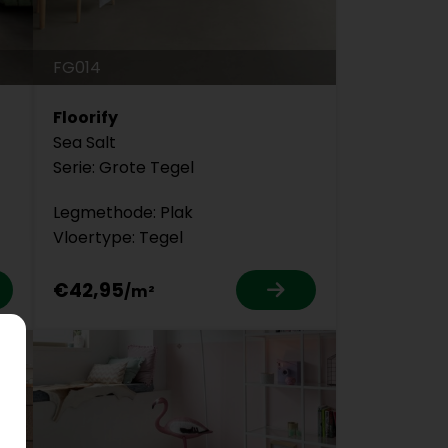
FG014
Floorify
Sea Salt
Serie: Grote Tegel
Legmethode: Plak
Vloertype: Tegel
€42,95