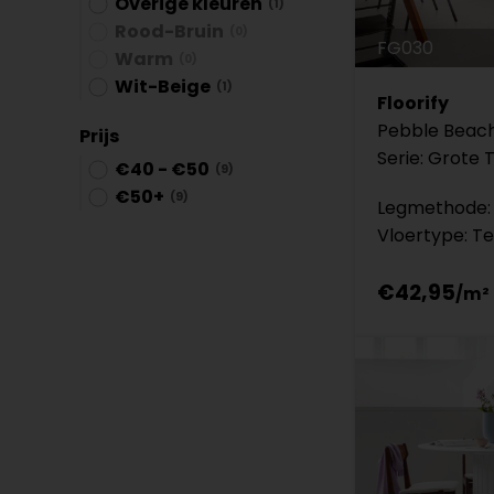
Overige kleuren
(1)
Rood-Bruin
(0)
FG030
Warm
(0)
Wit-Beige
(1)
Floorify
Pebble Beac
Prijs
Serie: Grote 
€40 - €50
(9)
€50+
(9)
Legmethode: 
Vloertype: Te
€42,95