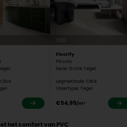
F232
Floorify
h
Piccolo
Tegel
Serie: Grote Tegel
Click
Legmethode: Click
gel
Vloertype: Tegel
€54,95
et het comfort van PVC