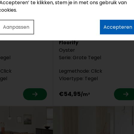
‘Accepteren’ te klikken, stem je in met ons gebruik van
cookies.
Aanpassen
Accepteren
F215
Floorify
Oyster
Tegel
Serie: Grote Tegel
Click
Legmethode: Click
gel
Vloertype: Tegel
€54,95