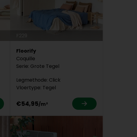
F229
Floorify
Coquille
Serie: Grote Tegel
Legmethode: Click
Vloertype: Tegel
€54,95