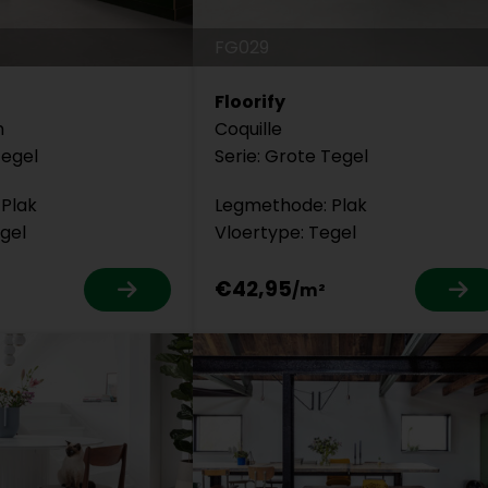
FG029
Floorify
h
Coquille
Tegel
Serie: Grote Tegel
Plak
Legmethode: Plak
gel
Vloertype: Tegel
€42,95