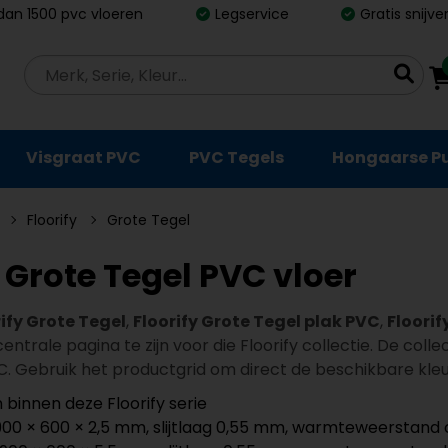
dan 1500 pvc vloeren
Legservice
Gratis snijv
Visgraat PVC
PVC Tegels
Hongaarse P
Floorify
Grote Tegel
y Grote Tegel PVC vloer
ify Grote Tegel
,
Floorify Grote Tegel plak PVC
,
Floorif
entrale pagina te zijn voor die Floorify collectie. De coll
C. Gebruik het productgrid om direct de beschikbare kleu
 binnen deze Floorify serie
00 × 600 × 2,5 mm, slijtlaag 0,55 mm, warmteweerstand 