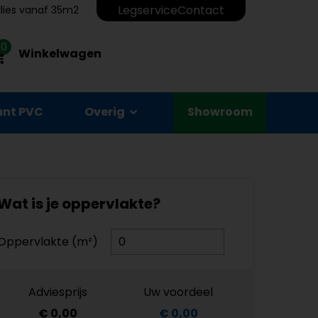
Legservice
Contact
erlies vanaf 35m2
0
Winkelwagen
unt PVC
Overig
Showroom
Wat is je oppervlakte?
Oppervlakte (m²)
Adviesprijs
Uw voordeel
€ 0,00
€ 0,00