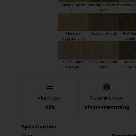
Davos visgraat
Durango visgraat
Genève v
click
plak
cli
Montreux
Nice plank plak
Port G
visgraat click
plank 
Saint Tropez
San Remo plank
Sankt M
plank plak
click
visgraat
Vloertype
Geschikt voor
Klik
Vloerverwarming
Specificaties
Type
Rigid cli