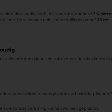
rvlakte die u nodig heeft. Wij leveren standaard
7 % extra
tallatie. Deze service geldt bij bestellingen vanaf
35 m²
.
voudig
nste leverdatum tijdens het afrekenen. Betalen kan veili
 andere accessoires toevoegen aan uw bestelling. Binnen 
ken
die zonder verlijming kunnen worden geplaatst.