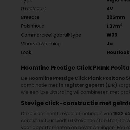
Groefsoort
4V
Breedte
225mm
2
Pakinhoud
1.37m
Commercieel gebruiktype
W33
Vloerverwarming
Ja
Look
Houtlook
Hoomline Prestige Click Plank Posita
De
Hoomline Prestige Click Plank Positano 
combinatie met
in register geperst (EIR)
zorgt
wie een luxe uitstraling wil combineren met pr
Stevige click-constructie met geïn
Deze vloer heeft royale afmetingen van
1522 x
core structuur biedt uitstekende stabiliteit, terw
voor appartementen en bovenwoningen. Een extr