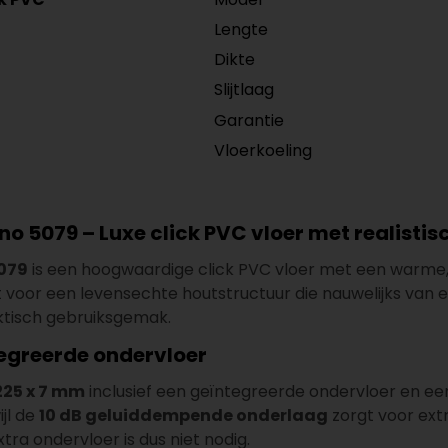
Lengte
Dikte
Slijtlaag
Garantie
Vloerkoeling
no 5079 – Luxe click PVC vloer met realisti
5079
is een hoogwaardige click PVC vloer met een warme, 
 voor een levensechte houtstructuur die nauwelijks van e
aktisch gebruiksgemak.
tegreerde ondervloer
 225 x 7 mm
inclusief een geïntegreerde ondervloer en een
ijl de
10 dB geluiddempende onderlaag
zorgt voor ext
a ondervloer is dus niet nodig.