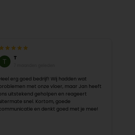
T
7 maanden geleden
Heel erg goed bedrijf! Wij hadden wat
problemen met onze vloer, maar Jan heeft
ons uitstekend geholpen en reageert
uitermate snel. Kortom, goede
communicatie en denkt goed met je mee!