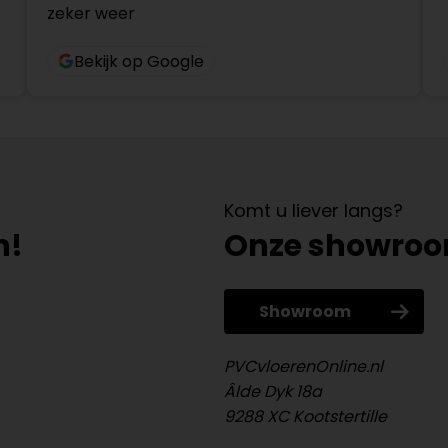
zeker weer
Bekijk op Google
Komt u liever langs?
n!
Onze showro
Showroom
PVCvloerenOnline.nl
Âlde Dyk 18a
9288 XC Kootstertille