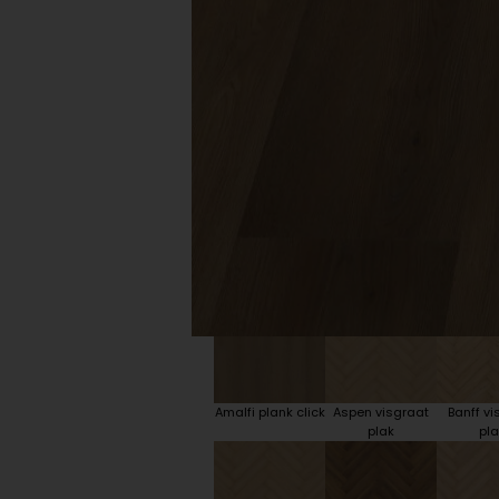
Plint accessoires
Traprenovatie
Amalfi plank click
Aspen visgraat
Banff vi
plak
pla