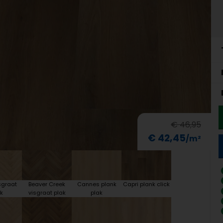
€ 46,95
€ 42,45
sgraat
Beaver Creek
Cannes plank
Capri plank click
k
visgraat plak
plak