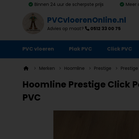
Binnen 24 uur de scherpste prijs
Meer 
PVCvloerenOnline.nl
Advies op maat?
0512 33 00 75
PVC vloeren
Plak PVC
Click PVC
Ondervloeren
Merken
Hoomline
Prestige
Prestige
Plinten
Hoomline Prestige Click Po
Deurmatten
PVC
Vloer- en trapprofielen
Lijm, primer en egalisatie
Schoonmaak en onderhoud