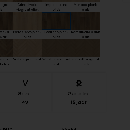
isgraat
Grindelwald
Imperia plank
Monaco plank
ck
visgraat click
click
plak
rimaud
Porto Cervo plank
Positano plank
Ramatuelle plank
plak
click
click
plak
oritz
Vail visgraat plak
Whistler visgraat
Zermatt visgraat
 click
plak
click
Groef
Garantie
4V
15 jaar
ck PVC
Model