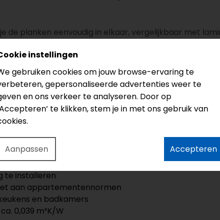
 je de planken eenvoudig in elkaar, vergelijkbaar met lam
ing kan de vloer zelfs eenvoudig worden hergebruikt.
Cookie instellingen
loerverwarming
We gebruiken cookies om jouw browse-ervaring te
lledig waterbestendig
en daardoor geschikt voor keuke
verbeteren, gepersonaliseerde advertenties weer te
is de vloer bovendien uitstekend te combineren met vloe
geven en ons verkeer te analyseren. Door op
‘Accepteren’ te klikken, stem je in met ons gebruik van
cookies.
ndervloer)
Aanpassen
Accepteren
sief gebruik
uurgetrouwe houtstructuur
 te installeren
oet aan appartementennormen
 keukens en badkamers
ca. 0,039 m²K/W