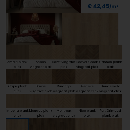
€ 42,45
Amalfi plank
Aspen
Banff visgraat
Beaver Creek
Cannes plank
click
visgraat plak
plak
visgraat plak
plak
Capri plank
Davos
Durango
Genève
Grindelwald
click
visgraat click
visgraat plak
visgraat click
visgraat click
Imperia plank
Monaco plank
Montreux
Nice plank
Port Grimaud
click
plak
visgraat click
plak
plank plak