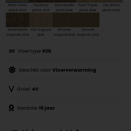
Porto Cervo
Positano
Ramatuelle
Saint Tropez
San Remo
plank click
plank click
plank plak
plank plak
plank click
Sankt Moritz
Vail visgraat
Whistler
Zermatt
visgraat click
plak
visgraat plak
visgraat click
Vloertype
Klik
Geschikt voor
Vloerverwarming
Groef
4V
Garantie
15 jaar