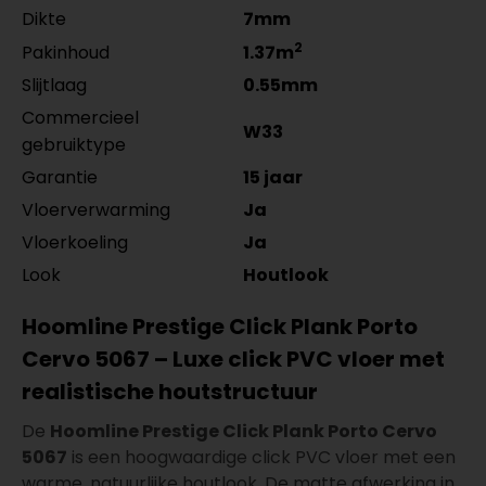
Dikte
7mm
2
Pakinhoud
1.37m
Slijtlaag
0.55mm
Commercieel
W33
gebruiktype
Garantie
15 jaar
Vloerverwarming
Ja
Vloerkoeling
Ja
Look
Houtlook
Hoomline Prestige Click Plank Porto
Cervo 5067 – Luxe click PVC vloer met
realistische houtstructuur
De
Hoomline Prestige Click Plank Porto Cervo
5067
is een hoogwaardige click PVC vloer met een
warme, natuurlijke houtlook. De matte afwerking in