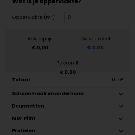
Wat is je oppervlakte?
Oppervlakte (m²)
Adviesprijs
Uw voordeel
€ 0,00
€ 0,00
Pakken
0
€ 0,00
Totaal
0 m²
Schoonmaak en onderhoud
Deurmatten
Co-Pro Schoonmaak en
Aantal
Onderhoud PVC Reiniger 4862
MDF Plint
Gelasta Xtreme SDN carbon 99
Meter
€ 19,95 p/st
€ 89,95 p/meter
7 cm
Profielen