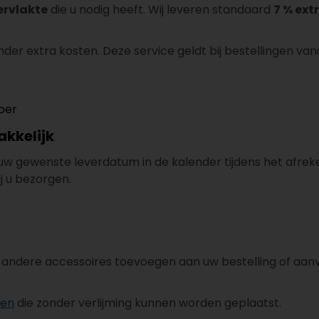
ervlakte
die u nodig heeft. Wij leveren standaard
7 % extr
onder extra kosten. Deze service geldt bij bestellingen va
oer
akkelijk
uw gewenste leverdatum in de kalender tijdens het afreke
j u bezorgen.
andere accessoires toevoegen aan uw bestelling of aanv
ken
die zonder verlijming kunnen worden geplaatst.