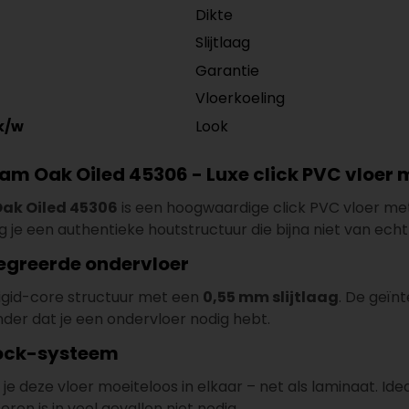
Dikte
Slijtlaag
Garantie
Vloerkoeling
Look
k/w
am Oak Oiled 45306 - Luxe click PVC vloer m
Oak Oiled 45306
is een hoogwaardige click PVC vloer me
jg je een authentieke houtstructuur die bijna niet van echt
tegreerde ondervloer
rigid-core structuur met een
0,55 mm slijtlaag
. De geïn
der dat je een ondervloer nodig hebt.
 lock-systeem
 deze vloer moeiteloos in elkaar – net als laminaat. Idea
ren is in veel gevallen niet nodig.