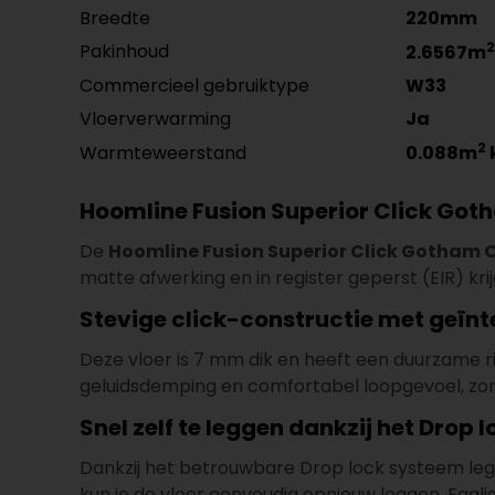
Breedte
220mm
2
Pakinhoud
2.6567m
Commercieel gebruiktype
W33
Vloerverwarming
Ja
2
Warmteweerstand
0.088m
Hoomline Fusion Superior Click Goth
De
Hoomline Fusion Superior Click Gotham 
matte afwerking en in register geperst (EIR) kri
Stevige click-constructie met geïn
Deze vloer is 7 mm dik en heeft een duurzame 
geluidsdemping en comfortabel loopgevoel, zon
Snel zelf te leggen dankzij het Drop
Dankzij het betrouwbare Drop lock systeem leg je
kun je de vloer eenvoudig opnieuw leggen. Egalise