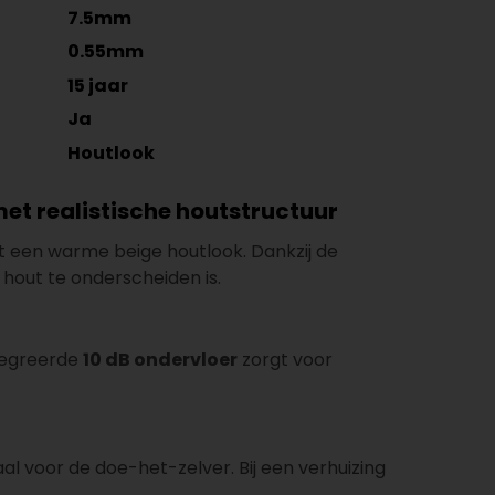
7.5mm
0.55mm
15 jaar
Ja
Houtlook
et realistische houtstructuur
t een warme beige houtlook. Dankzij de
 hout te onderscheiden is.
tegreerde
10 dB ondervloer
zorgt voor
al voor de doe-het-zelver. Bij een verhuizing