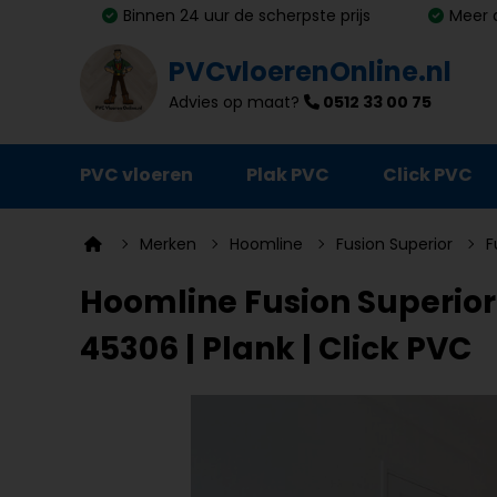
Binnen 24 uur de scherpste prijs
Meer 
PVCvloerenOnline.nl
Advies op maat?
0512 33 00 75
PVC vloeren
Plak PVC
Click PVC
Ondervloeren
Merken
Hoomline
Fusion Superior
F
Plinten
Hoomline Fusion Superior
Deurmatten
45306 | Plank | Click PVC
Vloer- en trapprofielen
Lijm, primer en egalisatie
Schoonmaak en onderhoud