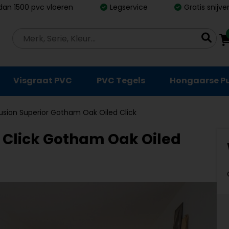
dan 1500 pvc vloeren
Legservice
Gratis snijv
Visgraat PVC
PVC Tegels
Hongaarse P
usion Superior Gotham Oak Oiled Click
 Click Gotham Oak Oiled