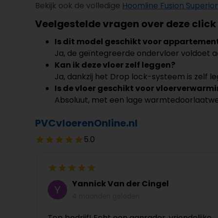
Bekijk ook de volledige
Hoomline Fusion Superior
Veelgestelde vragen over deze click
Is dit model geschikt voor appartemen
Ja, de geïntegreerde ondervloer voldoet a
Kan ik deze vloer zelf leggen?
Ja, dankzij het Drop lock-systeem is zelf l
Is de vloer geschikt voor vloerverwarm
Absoluut, met een lage warmtedoorlaatwe
PVCvloerenOnline.nl
5.0
Yannick Van der Cingel
4 maanden geleden
Top bedrijf! Echt een aanrader, vriendelijke