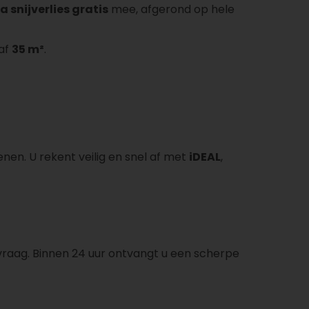
a snijverlies gratis
mee, afgerond op hele
naf
35 m²
.
nen. U rekent veilig en snel af met
iDEAL
,
raag. Binnen 24 uur ontvangt u een scherpe