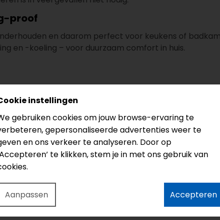
g-proof
 onderhouden en daarom perfect voor keukens of badkam
ing en -koeling – voor duurzaam comfort in huis.
Cookie instellingen
ef gebruik
We gebruiken cookies om jouw browse-ervaring te
ructuur
verbeteren, gepersonaliseerde advertenties weer te
ig te leggen
geven en ons verkeer te analyseren. Door op
‘Accepteren’ te klikken, stem je in met ons gebruik van
chtige ruimtes
cookies.
0,039 m²K/W
Aanpassen
Accepteren
met gratis snijverlies