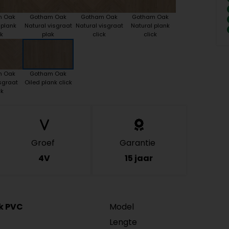
m Oak
Gotham Oak
Gotham Oak
Gotham Oak
 plank
Natural visgraat
Natural visgraat
Natural plank
k
plak
click
click
m Oak
Gotham Oak
sgraat
Oiled plank click
ck
Groef
Garantie
4V
15 jaar
ck PVC
Model
Lengte