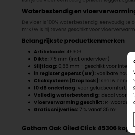
Waterbestendig en vloerverwarmin
De vloer is 100% waterbestendig, eenvoudig te
m²K/W is hij tevens geschikt voor vloerverwarm
Belangrijkste productkenmerken
Artikelcode:
45306
Dikte:
7.5 mm (incl. ondervloer)
Slijtlaag:
0,55 mm – geschikt voor intensi
in register geperst (EIR):
voelbare houtst
Clicksysteem (Drop lock):
snel & eenvoud
10 dB onderlaag:
voor geluidscomfort
Volledig waterbestendig:
ideaal voor vo
Vloerverwarming geschikt:
R-waarde ~ 
Gratis snijverlies:
7 % vanaf 35 m²
Gotham Oak Oiled Click 45306 kopen 