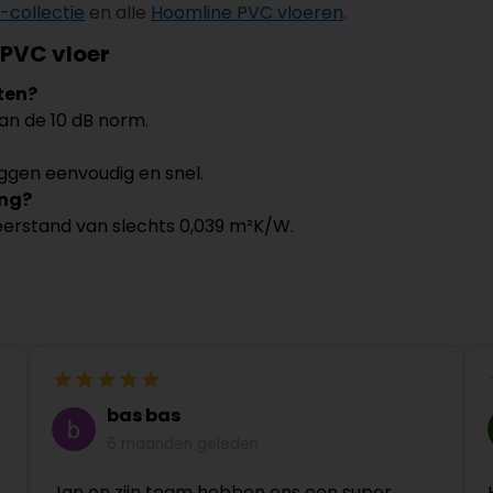
-collectie
en alle
Hoomline PVC vloeren
.
 PVC vloer
ten?
an de 10 dB norm.
eggen eenvoudig en snel.
ing?
erstand van slechts 0,039 m²K/W.
bas bas
6 maanden geleden
Jan en zijn team hebben ons een super