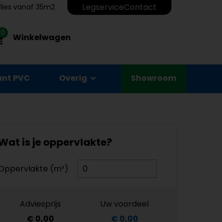
Legservice
Contact
erlies vanaf 35m2
0
Winkelwagen
unt PVC
Overig
Showroom
Wat is je oppervlakte?
Oppervlakte (m²)
Adviesprijs
Uw voordeel
€ 0,00
€ 0,00