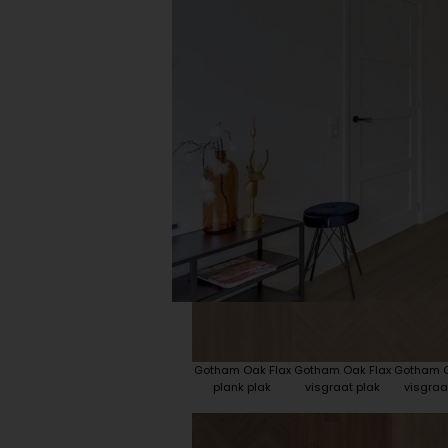
Plint accessoires
Traprenovatie
Gotham Oak Flax
Gotham Oak Flax
Gotham O
plank plak
visgraat plak
visgraat