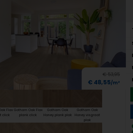
€ 53,95
€ 48,55
ak Flax
Gotham Oak Flax
Gotham Oak
Gotham Oak
 click
plank click
Honey plank plak
Honey visgraat
plak