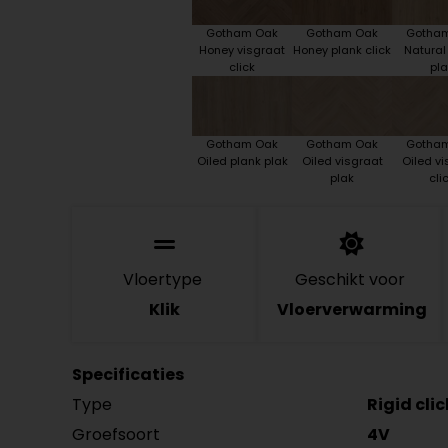
Gotham Oak
Gotham Oak
Gotha
Honey visgraat
Honey plank click
Natural
click
pla
Gotham Oak
Gotham Oak
Gotha
Oiled plank plak
Oiled visgraat
Oiled vi
plak
cli
Vloertype
Geschikt voor
Klik
Vloerverwarming
Specificaties
Type
Rigid cli
Groefsoort
4V