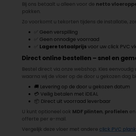
Bij ons betaalt u alleen voor de
netto vloeropp
pakken.
Zo voorkomt u tekorten tijdens de installatie, z
✅ Geen verspilling
✅ Geen onnodige voorraad
✅
Lagere totaalprijs
voor uw click PVC vl
Direct online bestellen – snel en gem
Bestel direct via onze webshop. Kies eenvoudig 
waarna wij de vloer op de door u gekozen dag bi
🚚 Levering op de door u gekozen datum
💳 Veilig betalen met iDEAL
📦 Direct uit voorraad leverbaar
U kunt optioneel ook
MDF plinten
,
profielen
en 
offerte per e-mail.
Vergelijk deze vloer met andere
click PVC plan