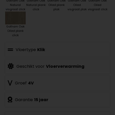
Gotham Oak
Gotham Oak
Gotham Oak
Gotham Oak
Gotham Oak
Natural
Natural plank
Oiled plank
Oiled
Oiled
visgraat click
click
plak
visgraat plak
visgraat click
Gotham Oak
Oiled plank
click
Vloertype
Klik
Geschikt voor
Vloerverwarming
Groef
4V
Garantie
15 jaar