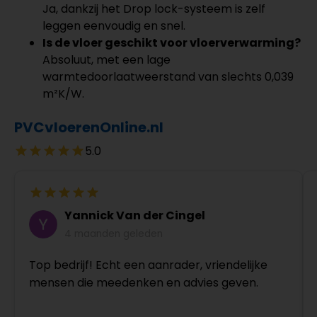
Ja, dankzij het Drop lock-systeem is zelf
leggen eenvoudig en snel.
Is de vloer geschikt voor vloerverwarming?
Absoluut, met een lage
warmtedoorlaatweerstand van slechts 0,039
m²K/W.
PVCvloerenOnline.nl
5.0
Yannick Van der Cingel
4 maanden geleden
Top bedrijf! Echt een aanrader, vriendelijke
mensen die meedenken en advies geven.