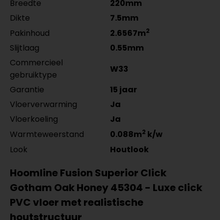
Breedte
220mm
per lengte: mm, € 17,95 p/st
per lengte: mm, € 14,95 p/st
Dikte
7.5mm
2
Pakinhoud
2.6567m
Slijtlaag
0.55mm
Commercieel
W33
gebruiktype
Garantie
15 jaar
Vloerverwarming
Ja
Vloerkoeling
Ja
2
Warmteweerstand
0.088m
k/w
Look
Houtlook
Hoomline Fusion Superior Click
Gotham Oak Honey 45304 - Luxe click
PVC vloer met realistische
houtstructuur