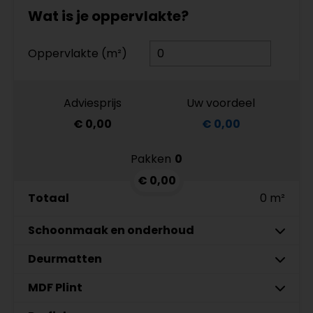
Wat is je oppervlakte?
Oppervlakte (m²)
Adviesprijs
Uw voordeel
€ 0,00
€ 0,00
Pakken
0
€ 0,00
Totaal
0 m²
Schoonmaak en onderhoud
Deurmatten
Co-Pro Schoonmaak en
Aantal
Onderhoud PVC Reiniger 4862
MDF Plint
Gelasta Xtreme SDN carbon 99
Meter
€ 19,95 p/st
€ 89,95 p/meter