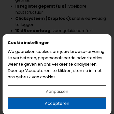
gebruik
in register geperst (EIR):
voelbare
houtstructuur
Clicksysteem (Drop lock):
snel & eenvoudig
te leggen
10 dB onderlaag:
voor geluidscomfort
Volledig waterbestendig:
ideaal voor
Cookie instellingen
vochtige ruimtes
Vloerverwarming geschikt:
R-waarde ~
We gebruiken cookies om jouw browse-ervaring
0,039 m²K/W
te verbeteren, gepersonaliseerde advertenties
Gratis snijverlies:
7 % vanaf 35 m²
weer te geven en ons verkeer te analyseren.
Door op ‘Accepteren’ te klikken, stem je in met
Gotham Oak Honey Click 45304 kopen
ons gebruik van cookies.
met gratis snijverlies
Aanpassen
Bij ons betaalt u alleen voor de
netto
vloeroppervlakte
die u nodig heeft. Wij leveren
Accepteren
standaard
7 % extra snijverlies gratis
mee,
afgerond op hele pakken.