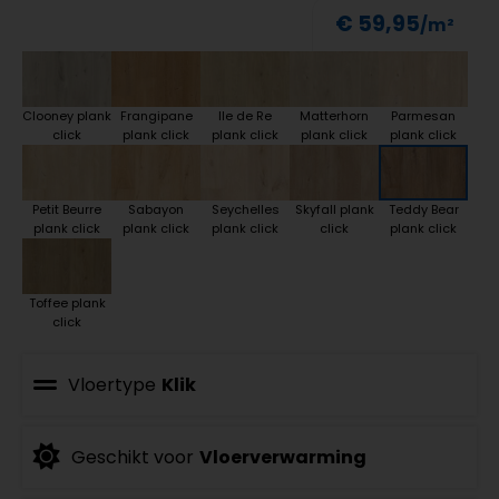
€ 59,95
Clooney plank
Frangipane
Ile de Re
Matterhorn
Parmesan
click
plank click
plank click
plank click
plank click
Petit Beurre
Sabayon
Seychelles
Skyfall plank
Teddy Bear
plank click
plank click
plank click
click
plank click
Toffee plank
click
Vloertype
Klik
Geschikt voor
Vloerverwarming