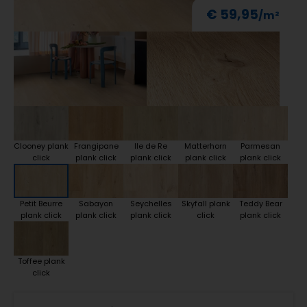
€ 59,95
Clooney plank
Frangipane
Ile de Re
Matterhorn
Parmesan
click
plank click
plank click
plank click
plank click
Petit Beurre
Sabayon
Seychelles
Skyfall plank
Teddy Bear
plank click
plank click
plank click
click
plank click
Toffee plank
click