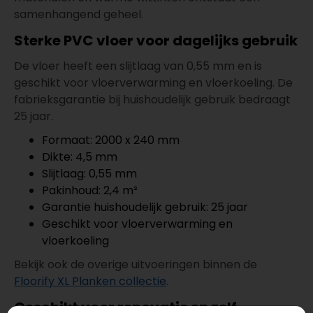
samenhangend geheel.
Sterke PVC vloer voor dagelijks gebruik
De vloer heeft een slijtlaag van 0,55 mm en is
geschikt voor vloerverwarming en vloerkoeling. De
fabrieksgarantie bij huishoudelijk gebruik bedraagt
25 jaar.
Formaat: 2000 x 240 mm
Dikte: 4,5 mm
Slijtlaag: 0,55 mm
Pakinhoud: 2,4 m²
Garantie huishoudelijk gebruik: 25 jaar
Geschikt voor vloerverwarming en
vloerkoeling
Bekijk ook de overige uitvoeringen binnen de
Floorify XL Planken collectie
.
Geschikt voor renovatie en zelf