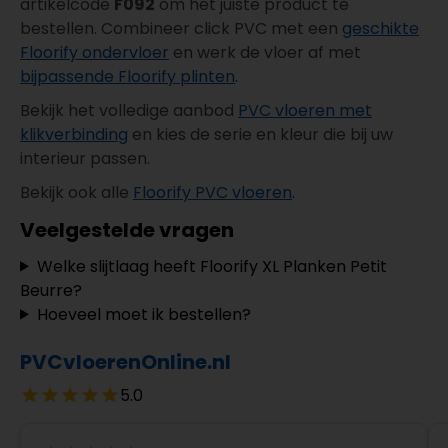
artikelcode
F092
om het juiste product te
bestellen. Combineer click PVC met een
geschikte
Floorify ondervloer
en werk de vloer af met
bijpassende Floorify plinten
.
Bekijk het volledige aanbod
PVC vloeren met
klikverbinding
en kies de serie en kleur die bij uw
interieur passen.
Bekijk ook alle
Floorify PVC vloeren
.
Veelgestelde vragen
Welke slijtlaag heeft Floorify XL Planken Petit
Beurre?
Hoeveel moet ik bestellen?
PVCvloerenOnline.nl
5.0