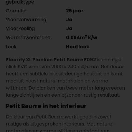
gebruiktype
Floorify Profielen
Meter
Aantal
Aanpassingsprofiel Q000
Garantie
25 jaar
per lengte: mm, € 29,90 p/st
Vloerverwarming
Ja
Vloerkoeling
Ja
2
Warmteweerstand
0.054m
k/w
Look
Houtlook
Floorify XL Planken Petit Beurre F092
is een rigid
click PVC vloer van 2000 x 240 x 4,5 mm. Het decor
heeft een subtiele biscuitkleurige houttint en komt
mooi uit naast naturel materialen en warme
wittinten. De planken van twee meter lang creëren
lange zichtlijnen en een bijzonder rustig resultaat.
Petit Beurre in het interieur
De kleur van Petit Beurre werkt goed in zowel
rustige als uitgesproken interieurs. Met naturel
materialen en warme wittinten ontstaat een