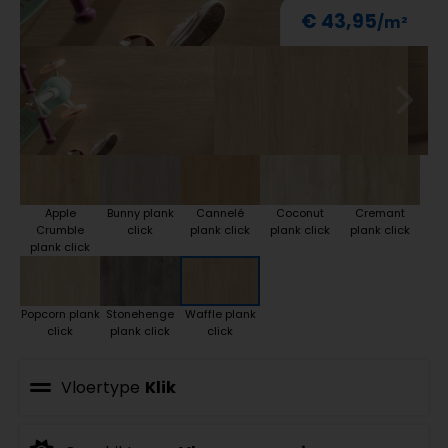
€ 43,95
Apple
Bunny plank
Cannelé
Coconut
Cremant
Crumble
click
plank click
plank click
plank click
plank click
Popcorn plank
Stonehenge
Waffle plank
click
plank click
click
Vloertype
Klik