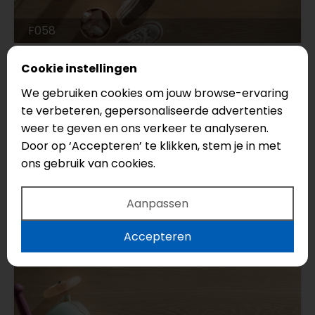
F058
Floorify
Cookie instellingen
Cannelé
We gebruiken cookies om jouw browse-ervaring
Serie: Planken
te verbeteren, gepersonaliseerde advertenties
weer te geven en ons verkeer te analyseren.
Legmethode: Click
Door op ‘Accepteren’ te klikken, stem je in met
Vloertype: Strook
ons gebruik van cookies.
€43,95
Aanpassen
Accepteren