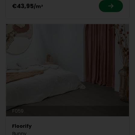
€43,95
F059
Floorify
Bunny