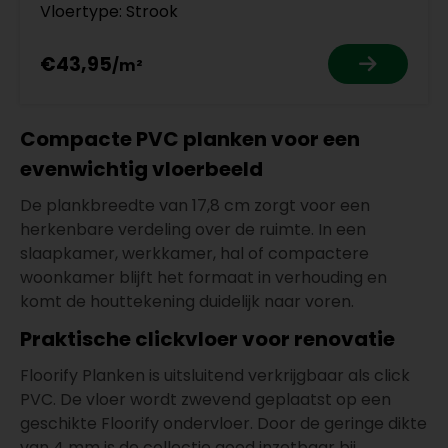
Vloertype: Strook
€43,95
Compacte PVC planken voor een
evenwichtig vloerbeeld
De plankbreedte van 17,8 cm zorgt voor een
herkenbare verdeling over de ruimte. In een
slaapkamer, werkkamer, hal of compactere
woonkamer blijft het formaat in verhouding en
komt de houttekening duidelijk naar voren.
Praktische clickvloer voor renovatie
Floorify Planken is uitsluitend verkrijgbaar als click
PVC. De vloer wordt zwevend geplaatst op een
geschikte Floorify ondervloer. Door de geringe dikte
van 4 mm is de collectie goed inzetbaar bij