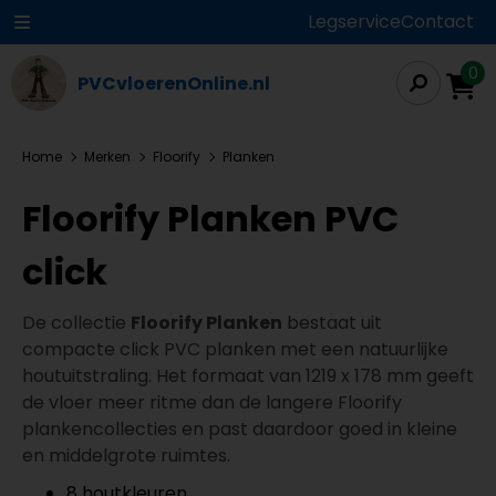
Legservice
Contact
0
PVCvloerenOnline.nl
Home
Merken
Floorify
Planken
Floorify Planken PVC
click
De collectie
Floorify Planken
bestaat uit
compacte click PVC planken met een natuurlijke
houtuitstraling. Het formaat van 1219 x 178 mm geeft
de vloer meer ritme dan de langere Floorify
plankencollecties en past daardoor goed in kleine
en middelgrote ruimtes.
8 houtkleuren