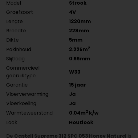
zwart gefolied 5532.2210.19
zwart gefolied 5531.2910.19
Model
Strook
per lengte: mm, € 17,95 p/st
per lengte: mm, € 14,95 p/st
Groefsoort
4V
Lengte
1220mm
Breedte
228mm
Dikte
5mm
2
Pakinhoud
2.225m
Slijtlaag
0.55mm
Commercieel
W33
gebruiktype
Garantie
15 jaar
Vloerverwarming
Ja
Vloerkoeling
Ja
2
Warmteweerstand
0.04m
k/w
Look
Houtlook
De
Castell Supreme 312 SPC 053 Honey Naturel
is