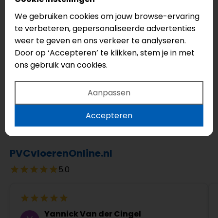
materiaal voor een perfect legresultaat zonder
We gebruiken cookies om jouw browse-ervaring
extra kosten.
te verbeteren, gepersonaliseerde advertenties
Voeg eventueel MDF-plinten of accessoires toe
weer te geven en ons verkeer te analyseren.
aan uw bestelling en reken veilig af via iDEAL. Uw
Door op ‘Accepteren’ te klikken, stem je in met
vloer wordt snel geleverd, zodat u direct kunt
ons gebruik van cookies.
genieten van stijl én comfort.
Vergelijk deze vloer met andere
click PVC planken
Aanpassen
die zonder verlijming kunnen worden geplaatst.
Accepteren
Bekijk ook de volledige
Castell Supreme 312 SPC-
collectie
en alle
Castell PVC vloeren
.
PVCvloerenOnline.nl
5.0
Yannick Van der Cingel