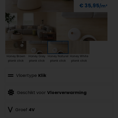
€ 35,95
Honey Brown
Honey Grey
Honey Naturel
Honey White
plank click
plank click
plank click
plank click
Vloertype
Klik
Geschikt voor
Vloerverwarming
Groef
4V