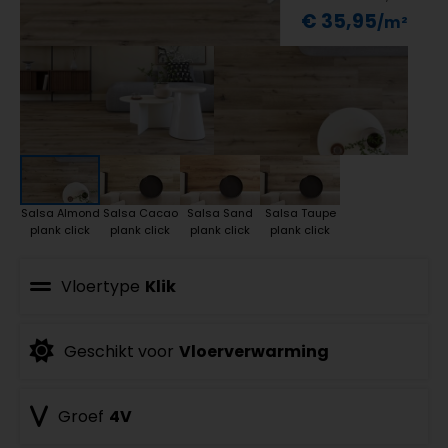
€ 35,95
Salsa Almond
Salsa Cacao
Salsa Sand
Salsa Taupe
plank click
plank click
plank click
plank click
Vloertype
Klik
Geschikt voor
Vloerverwarming
Groef
4V