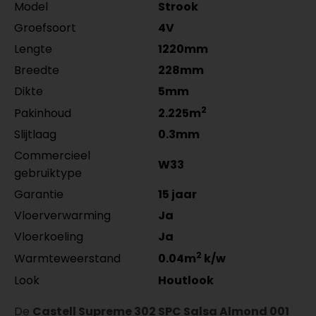
zwart gefolied 5532.2210.19
zwart gefolied 5531.2910.19
Model
Strook
per lengte: mm, € 17,95 p/st
per lengte: mm, € 14,95 p/st
Groefsoort
4V
Lengte
1220mm
Breedte
228mm
Dikte
5mm
2
Pakinhoud
2.225m
Slijtlaag
0.3mm
Commercieel
W33
gebruiktype
Garantie
15 jaar
Vloerverwarming
Ja
Vloerkoeling
Ja
2
Warmteweerstand
0.04m
k/w
Look
Houtlook
De
Castell Supreme 302 SPC Salsa Almond 001