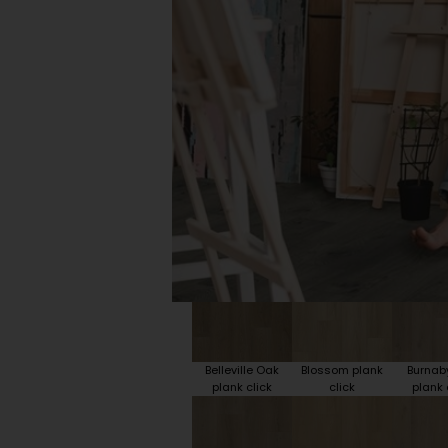
Plint accessoires
Traprenovatie
Belleville Oak
Blossom plank
Burnab
plank click
click
plank 