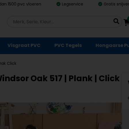
dan 1500 pvc vloeren
Legservice
Gratis snijv
Visgraat PVC
PVC Tegels
Hongaarse P
ak Click
ndsor Oak 517 | Plank | Click