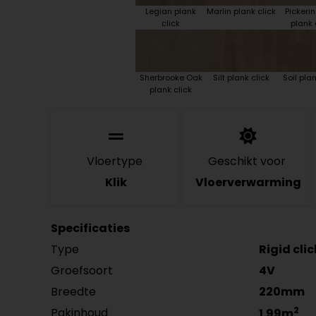
Legian plank
Marlin plank click
Pickeri
click
plank 
Sherbrooke Oak
Silt plank click
Soil plan
plank click
Vloertype
Geschikt voor
Klik
Vloerverwarming
Specificaties
Type
Rigid cli
Groefsoort
4V
Breedte
220mm
2
Pakinhoud
1.99m