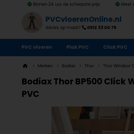
Binnen 24 uur de scherpste prijs
Meer 
PVCvloerenOnline.nl
Advies op maat?
0512 33 00 75
PVC vloeren
Plak PVC
Click PVC
Ondervloeren
Merken
Bodiax
Thor
Thor Windsor O
Plinten
Bodiax Thor BP500 Click Wi
Deurmatten
PVC
Vloer- en trapprofielen
Lijm, primer en egalisatie
Schoonmaak en onderhoud