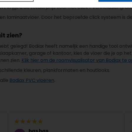
krijgt u de totaal prijs voor het click PVC inclusief gratis 
een laminaatvloer. Door het beproefde click systeem is d
it zien?
 hebt gelegd! Bodiax heeft namelijk een handige tool ont
pkamer, garage of kantoor, kies de vloer die je op het oo
nnen zien.
Klik hier om de roomvisualisator van Bodiax te
rschillende kleuren, plankformaten en houtlooks.
alle
Bodiax PVC vloeren
.
bas bas