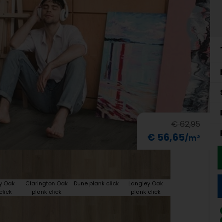
€ 62,95
€ 56,65
y Oak
Clarington Oak
Dune plank click
Langley Oak
click
plank click
plank click