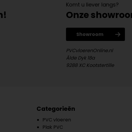
Komt u liever langs?
n!
Onze showro
Showroom
PVCvloerenOnline.nl
Âlde Dyk 18a
9288 XC Kootstertille
Categorieën
PVC vloeren
Plak PVC