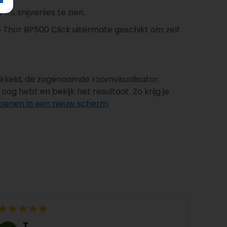
7% snijverlies te zien.
e Thor BP500 Click uitermate geschikt om zelf
wikkeld, de zogenaamde roomvisualisator.
g hebt en bekijk het resultaat. Zo krijg je
 openen in een nieuw scherm
.
T