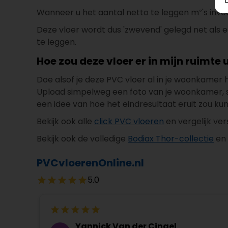
Wanneer u het aantal netto te leggen m²'s invoert 
Deze vloer wordt dus 'zwevend' gelegd net als 
te leggen.
Hoe zou deze vloer er in mijn ruimte u
Doe alsof je deze PVC vloer al in je woonkamer
Upload simpelweg een foto van je woonkamer, slaa
een idee van hoe het eindresultaat eruit zou ku
Bekijk ook alle
click PVC vloeren
en vergelijk ve
Bekijk ook de volledige
Bodiax Thor-collectie
en 
PVCvloerenOnline.nl
5.0
Yannick Van der Cingel