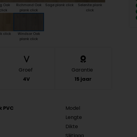
ng Oak
Richmond Oak
Sage plank click
Selenite plank
click
plank click
click
k click
Windsor Oak
plank click
Groef
Garantie
4V
15 jaar
ck PVC
Model
Lengte
Dikte
Slijtlaag