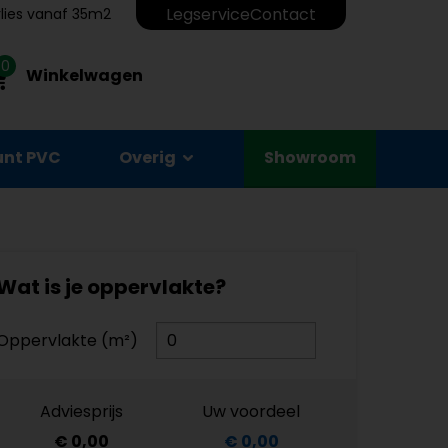
Legservice
Contact
erlies vanaf 35m2
0
Winkelwagen
unt PVC
Overig
Showroom
Wat is je oppervlakte?
Oppervlakte (m²)
Adviesprijs
Uw voordeel
€ 0,00
€ 0,00