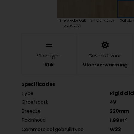
Sherbrooke Oak
Silt plank click
Soil plan
plank click
Vloertype
Geschikt voor
Klik
Vloerverwarming
Specificaties
Type
Rigid cli
Groefsoort
4V
Breedte
220mm
2
Pakinhoud
1.99m
Commercieel gebruiktype
W33