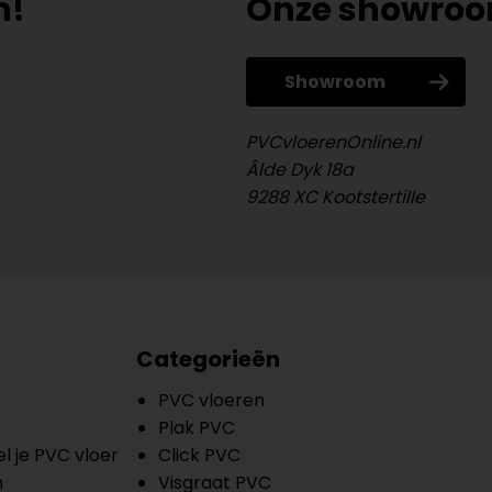
n!
Onze showro
Showroom
PVCvloerenOnline.nl
Âlde Dyk 18a
9288 XC Kootstertille
Categorieën
PVC vloeren
Plak PVC
l je PVC vloer
Click PVC
n
Visgraat PVC