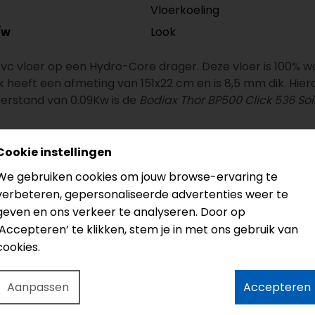
Vloerkoeling
Look
/w
pvc vloer op een Hydro-Core drager. Deze vloer is 100% wat
heeft een afmeting van 151x22 cm en is 8,5 mm dik. Hierd
erstand van 0.09Kw is de
Bodiax Thor BP500 Click 536 Soi
udig zelf te leggen
Cookie instellingen
r het click systeem is deze prima geschikt om zelf te leg
We gebruiken cookies om jouw browse-ervaring te
n!
verbeteren, gepersonaliseerde advertenties weer te
posiet drager met aan de onderkant een aangehechte 10 d
geven en ons verkeer te analyseren. Door op
‘Accepteren’ te klikken, stem je in met ons gebruik van
cookies.
!
Aanpassen
Accepteren
krijgt u de totaal prijs voor het click PVC inclusief gratis 