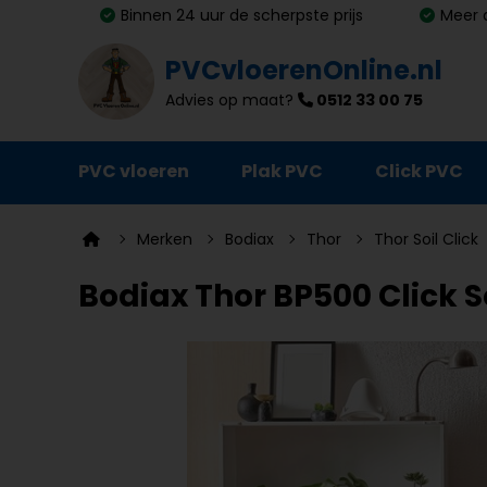
Binnen 24 uur de scherpste prijs
Meer 
PVCvloerenOnline.nl
Advies op maat?
0512 33 00 75
PVC vloeren
Plak PVC
Click PVC
Ondervloeren
Merken
Bodiax
Thor
Thor Soil Click
Plinten
Bodiax Thor BP500 Click So
Deurmatten
Vloer- en trapprofielen
Lijm, primer en egalisatie
Schoonmaak en onderhoud