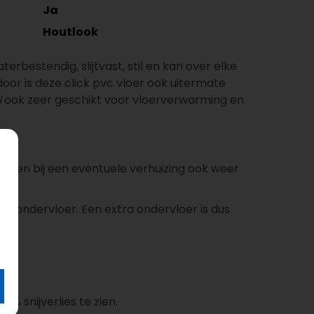
Ja
Houtlook
erbestendig, slijtvast, stil en kan over elke
oor is deze click pvc vloer ook uitermate
l
ook zeer geschikt voor vloerverwarming en
gen en bij een eventuele verhuizing ook weer
B ondervloer. Een extra ondervloer is dus
7% snijverlies te zien.