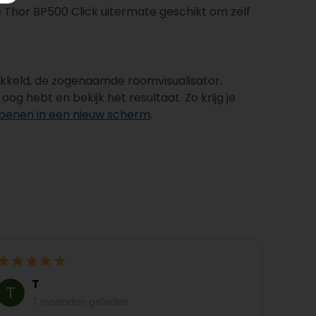
e Thor BP500 Click uitermate geschikt om zelf
wikkeld, de zogenaamde roomvisualisator.
g hebt en bekijk het resultaat. Zo krijg je
 openen in een nieuw scherm
.
T
7 maanden geleden