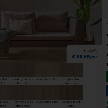
€ 62,95
€ 56,65
y Oak
Clarington Oak
Dune plank click
Langley Oak
click
plank click
plank click
ng Oak
Richmond Oak
Sage plank click
Selenite plank
click
plank click
click