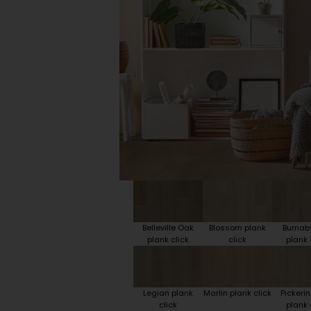
Plint accessoires
Traprenovatie
Belleville Oak
Blossom plank
Burnab
plank click
click
plank 
Legian plank
Marlin plank click
Pickeri
click
plank 