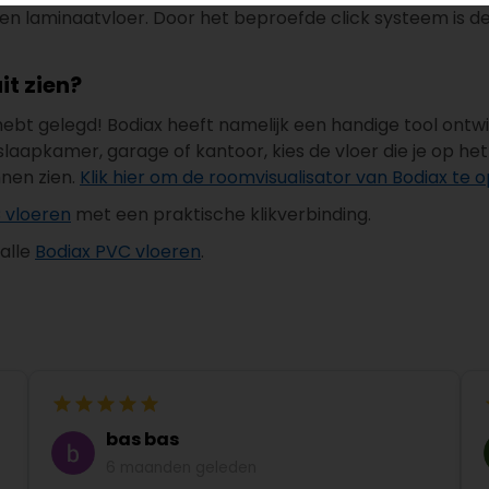
een laminaatvloer. Door het beproefde click systeem is d
it zien?
 hebt gelegd! Bodiax heeft namelijk een handige tool ont
pkamer, garage of kantoor, kies de vloer die je op het oo
nnen zien.
Klik hier om de roomvisualisator van Bodiax te
C vloeren
met een praktische klikverbinding.
alle
Bodiax PVC vloeren
.
bas bas
6 maanden geleden