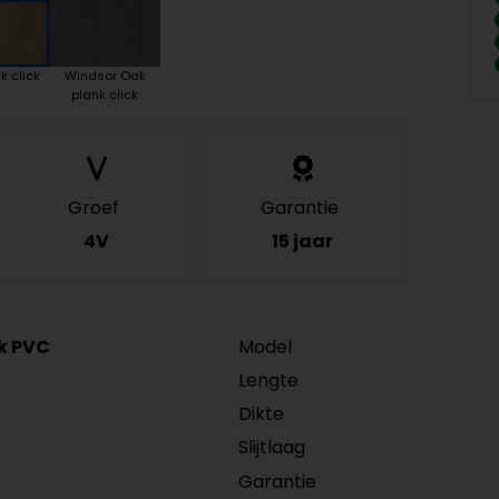
k click
Windsor Oak
plank click
Groef
Garantie
4V
15 jaar
ck PVC
Model
Lengte
Dikte
Slijtlaag
Garantie