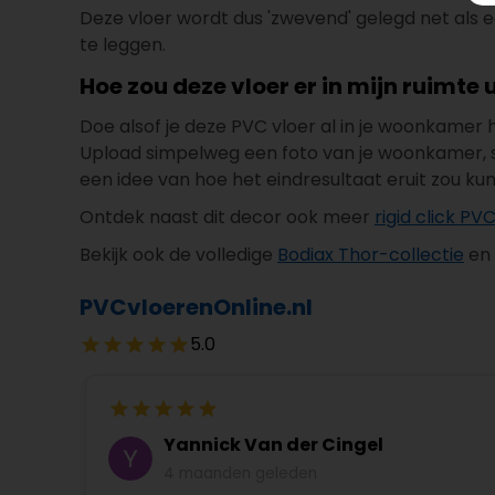
Deze vloer wordt dus 'zwevend' gelegd net als 
te leggen.
Hoe zou deze vloer er in mijn ruimte u
Doe alsof je deze PVC vloer al in je woonkamer
Upload simpelweg een foto van je woonkamer, slaa
een idee van hoe het eindresultaat eruit zou ku
Ontdek naast dit decor ook meer
rigid click PV
Bekijk ook de volledige
Bodiax Thor-collectie
en 
PVCvloerenOnline.nl
5.0
Yannick Van der Cingel
4 maanden geleden