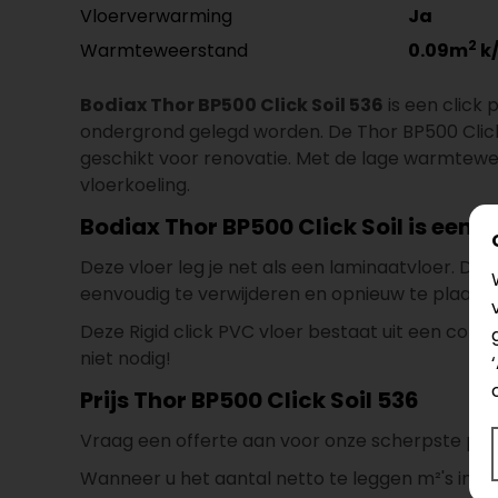
Vloerverwarming
Ja
2
Warmteweerstand
0.09m
k
Bodiax Thor BP500 Click Soil 536
is een click 
ondergrond gelegd worden. De Thor BP500 Click 
geschikt voor renovatie. Met de lage warmtewe
vloerkoeling.
Bodiax Thor BP500 Click Soil is eenvo
Deze vloer leg je net als een laminaatvloer. Doo
eenvoudig te verwijderen en opnieuw te plaatse
Deze Rigid click PVC vloer bestaat uit een com
niet nodig!
Prijs Thor BP500 Click Soil 536
Vraag een offerte aan voor onze scherpste prijs
Wanneer u het aantal netto te leggen m²'s invoert 