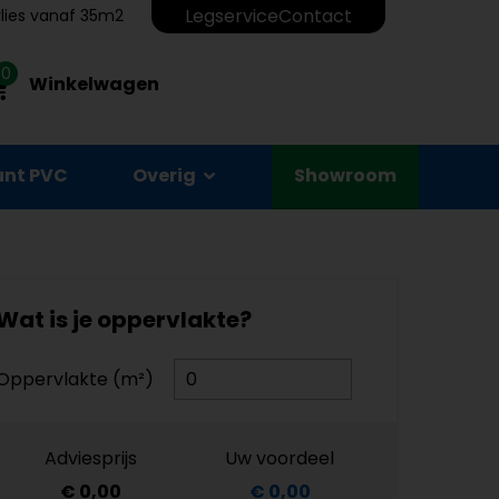
Legservice
Contact
erlies vanaf 35m2
0
Winkelwagen
unt PVC
Overig
Showroom
Wat is je oppervlakte?
Oppervlakte (m²)
Adviesprijs
Uw voordeel
€ 0,00
€ 0,00