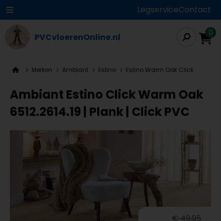
Legservice
Contact
0
PVCvloerenOnline.nl
Merken
Ambiant
Estino
Estino Warm Oak Click
Ambiant Estino Click Warm Oak
6512.2614.19 | Plank | Click PVC
€ 49,95