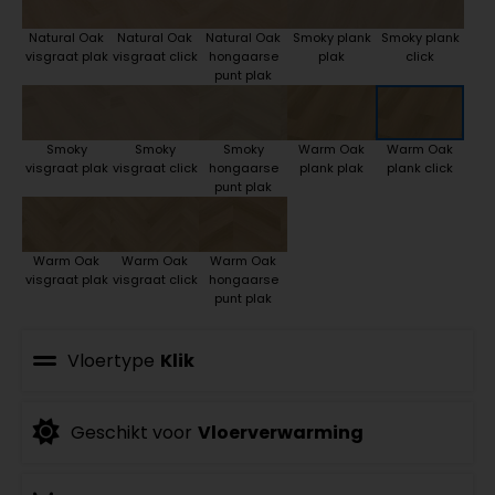
Natural Oak
Natural Oak
Natural Oak
Smoky plank
Smoky plank
visgraat plak
visgraat click
hongaarse
plak
click
punt plak
Smoky
Smoky
Smoky
Warm Oak
Warm Oak
visgraat plak
visgraat click
hongaarse
plank plak
plank click
punt plak
Warm Oak
Warm Oak
Warm Oak
visgraat plak
visgraat click
hongaarse
punt plak
Vloertype
Klik
Geschikt voor
Vloerverwarming