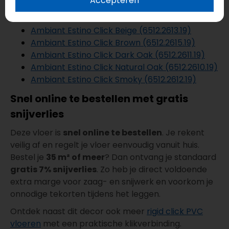
Accepteren
Liever dezelfde uitstraling, maar een andere kleur?
Bekijk dan ook deze uitvoeringen binnen de serie:
Ambiant Estino Click Beige (6512.2613.19)
Ambiant Estino Click Brown (6512.2615.19)
Ambiant Estino Click Dark Oak (6512.2611.19)
Ambiant Estino Click Natural Oak (6512.2610.19)
Ambiant Estino Click Smoky (6512.2612.19)
Snel online te bestellen met gratis
snijverlies
Deze vloer is
snel online te bestellen
. Je rekent
veilig af en regelt je vloer eenvoudig vanuit huis.
Bestel je
35 m² of meer
? Dan ontvang je standaard
gratis 7% snijverlies
. Zo heb je direct voldoende
extra marge voor zaag- en snijwerk en voorkom je
onnodige tekorten tijdens het leggen.
Ontdek naast dit decor ook meer
rigid click PVC
vloeren
met een praktische klikverbinding.