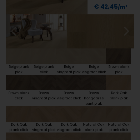
€ 42,45
Beige plank
Beige plank
Beige
Beige
Brown plank
plak
click
visgraat plak
visgraat click
plak
Brown plank
Brown
Brown
Brown
Dark Oak
click
visgraat plak
visgraat click
hongaarse
plank plak
punt plak
Dark Oak
Dark Oak
Dark Oak
Natural Oak
Natural Oak
plank click
visgraat plak
visgraat click
plank plak
plank click