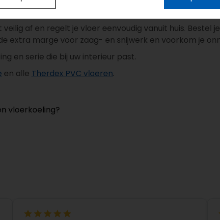
ijverlies
t veilig af en regelt je vloer eenvoudig vanuit huis. Bestel j
nde extra marge voor zaag- en snijwerk en voorkom je onn
ng en serie die bij uw interieur past.
e
en alle
Therdex PVC vloeren
.
en vloerkoeling?