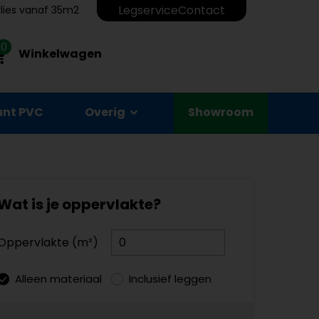
Legservice
Contact
erlies vanaf 35m2
0
Winkelwagen
unt PVC
Overig
Showroom
Wat is je oppervlakte?
Oppervlakte (m²)
Alleen materiaal
Inclusief leggen