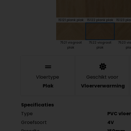
15121 plank plak
15122 plank plak
15123 pla
7521 visgraat
7522 visgraat
7523 vi
plak
plak
pla
Vloertype
Geschikt voor
Plak
Vloerverwarming
Specificaties
Type
PVC vloer
Groefsoort
4V