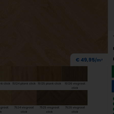
€ 49,95
nk click
15124 plank click
15125 plank click
15126 visgraat
click
sgraat
7524 visgraat
7525 visgraat
7526 visgraat
ck
click
click
click