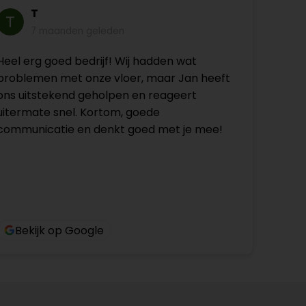
T
7 maanden geleden
Heel erg goed bedrijf! Wij hadden wat
problemen met onze vloer, maar Jan heeft
ons uitstekend geholpen en reageert
uitermate snel. Kortom, goede
communicatie en denkt goed met je mee!
Bekijk op Google