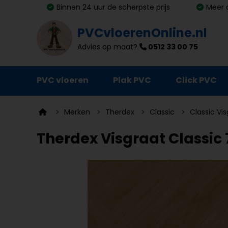
Binnen 24 uur de scherpste prijs
Meer 
PVCvloerenOnline.nl
Advies op maat?
0512 33 00 75
PVC vloeren
Plak PVC
Click PVC
Ondervloeren
Merken
Therdex
Classic
Classic Vi
Plinten
Therdex Visgraat Classic 7
Deurmatten
Vloer- en trapprofielen
Lijm, primer en egalisatie
Schoonmaak en onderhoud