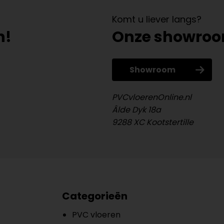
Komt u liever langs?
n!
Onze showro
Showroom
PVCvloerenOnline.nl
Âlde Dyk 18a
9288 XC Kootstertille
Categorieën
PVC vloeren