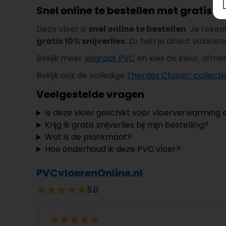
Snel online te bestellen met gratis sn
Deze vloer is
snel online te bestellen
. Je reken
gratis 10% snijverlies
. Zo heb je direct voldoe
Bekijk meer
visgraat PVC
en kies de kleur, afmeti
Bekijk ook de volledige
Therdex Classic-collecti
Veelgestelde vragen
Is deze vloer geschikt voor vloerverwarming 
Krijg ik gratis snijverlies bij mijn bestelling?
Wat is de plankmaat?
Hoe onderhoud ik deze PVC vloer?
PVCvloerenOnline.nl
5.0