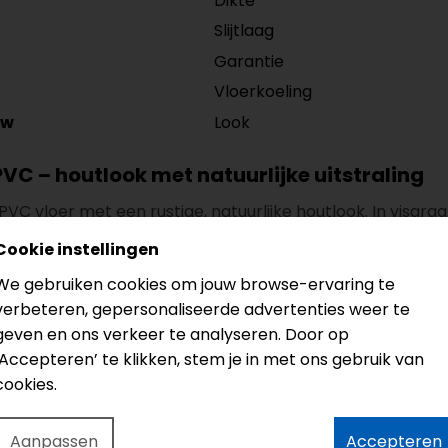
Dikte
Slijtlaag
Garantie
Vloerkoeling
Look
/w
VC – houtlook met natuurlijke uitstraling
 PVC vloer met een rustige, natuurlijke houtlook. In visg
Cookie instellingen
 dagelijks gebruik
We gebruiken cookies om jouw browse-ervaring te
verbeteren, gepersonaliseerde advertenties weer te
r
is, ligt hij strak en stabiel op de ondervloer en ervaar je
 gebruik. De afmeting is
750 x 150 mm
.
geven en ons verkeer te analyseren. Door op
‘Accepteren’ te klikken, stem je in met ons gebruik van
koeling (lage warmteweerstand)
cookies.
warming en vloerkoeling
. Met een
lage warmteweerst
abel en efficiënt resultaat.
Aanpassen
Accepteren