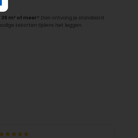
e
35 m² of meer
? Dan ontvang je standaard
odige tekorten tijdens het leggen.