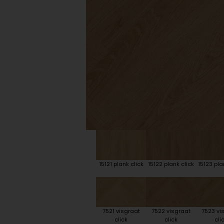
Plint accessoires
Traprenovatie
15121 plank click
15122 plank click
15123 pla
7521 visgraat
7522 visgraat
7523 vi
click
click
cli