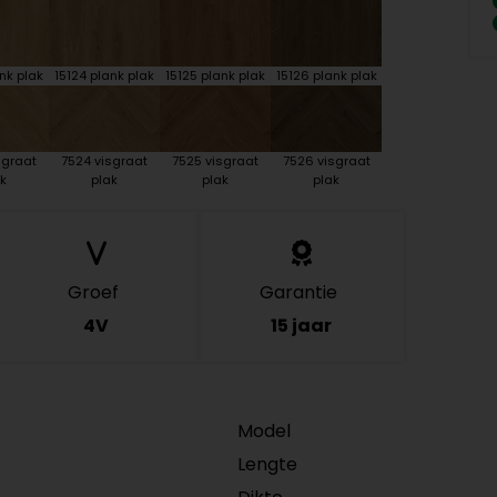
nk plak
15124 plank plak
15125 plank plak
15126 plank plak
sgraat
7524 visgraat
7525 visgraat
7526 visgraat
k
plak
plak
plak
Groef
Garantie
4V
15 jaar
Model
Lengte