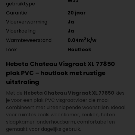
W33
gebruiktype
Garantie
20 jaar
Vloerverwarming
Ja
Vloerkoeling
Ja
2
Warmteweerstand
0.04m
k/w
Look
Houtlook
Hebeta Chateau Visgraat XL 77850
plak PVC – houtlook met rustige
uitstraling
Met de
Hebeta Chateau Visgraat XL 77850
kies
je voor een plak PVC visgraatvloer die mooi
combineert met uiteenlopende woonstijlen. Ideaal
voor ruimtes zoals woonkamer, keuken, hal en
slaapkamer: onderhoudsarm, comfortabel en
gemaakt voor dagelijks gebruik.