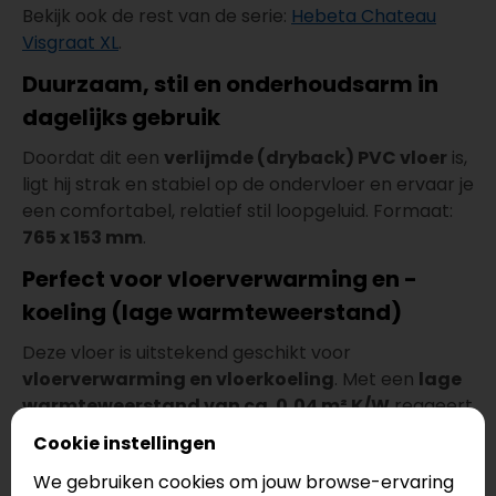
Bekijk ook de rest van de serie:
Hebeta Chateau
Visgraat XL
.
Duurzaam, stil en onderhoudsarm in
dagelijks gebruik
Doordat dit een
verlijmde (dryback) PVC vloer
is,
ligt hij strak en stabiel op de ondervloer en ervaar je
een comfortabel, relatief stil loopgeluid. Formaat:
765 x 153 mm
.
Perfect voor vloerverwarming en -
koeling (lage warmteweerstand)
Deze vloer is uitstekend geschikt voor
vloerverwarming en vloerkoeling
. Met een
lage
warmteweerstand van ca. 0,04 m² K/W
reageert
de vloer snel op temperatuur. Dat zorgt voor een
Cookie instellingen
comfortabel en efficiënt resultaat.
We gebruiken cookies om jouw browse-ervaring