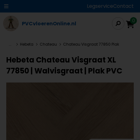
Legservice
Contact
0
PVCvloerenOnline.nl
...
Hebeta
Chateau
Chateau Visgraat 77850 Plak
Hebeta Chateau Visgraat XL
77850 | Walvisgraat | Plak PVC