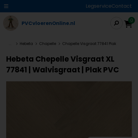
Legservice
Contact
0
PVCvloerenOnline.nl
...
Hebeta
Chapelle
Chapelle Visgraat 77841 Plak
Hebeta Chepelle Visgraat XL
77841 | Walvisgraat | Plak PVC