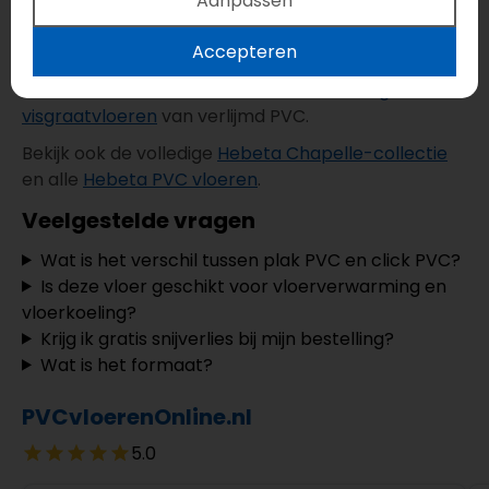
Aanpassen
gratis 10% snijverlies
. Zo heb je direct voldoende
extra marge voor zaag- en snijwerk en voorkom je
Accepteren
onnodige tekorten tijdens het leggen.
Ontdek naast dit decor ook andere
extra grote
visgraatvloeren
van verlijmd PVC.
Bekijk ook de volledige
Hebeta Chapelle-collectie
en alle
Hebeta PVC vloeren
.
Veelgestelde vragen
Wat is het verschil tussen plak PVC en click PVC?
Is deze vloer geschikt voor vloerverwarming en
vloerkoeling?
Krijg ik gratis snijverlies bij mijn bestelling?
Wat is het formaat?
PVCvloerenOnline.nl
5.0