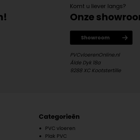
Komt u liever langs?
n!
Onze showro
Showroom
PVCvloerenOnline.nl
Âlde Dyk 18a
9288 XC Kootstertille
Categorieën
PVC vloeren
Plak PVC