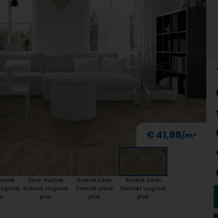
€ 41,95
ustiek
Eiken Rustiek
Rustiek Eiken
Rustiek Eiken
isgraat
Naturel visgraat
Gerookt plank
Gerookt visgraat
ck
plak
plak
plak