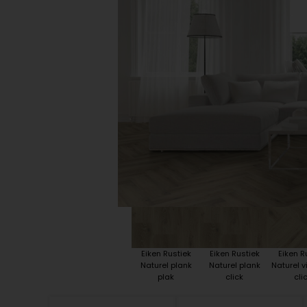
Plint accessoires
Traprenovatie
Eiken Rustiek
Eiken Rustiek
Eiken R
Naturel plank
Naturel plank
Naturel v
plak
click
cli