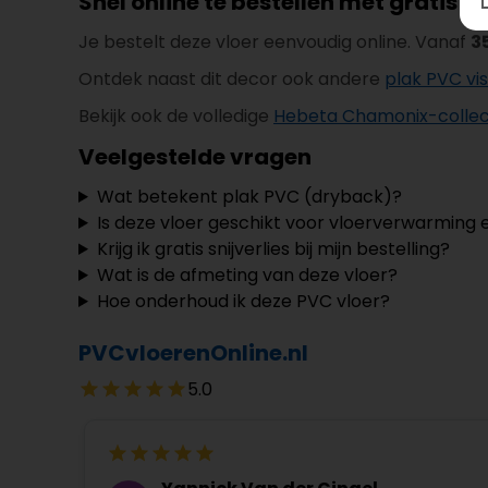
Snel online te bestellen met gratis sn
Je bestelt deze vloer eenvoudig online. Vanaf
3
Ontdek naast dit decor ook andere
plak PVC vi
Bekijk ook de volledige
Hebeta Chamonix-collec
Veelgestelde vragen
Wat betekent plak PVC (dryback)?
Is deze vloer geschikt voor vloerverwarming 
Krijg ik gratis snijverlies bij mijn bestelling?
Wat is de afmeting van deze vloer?
Hoe onderhoud ik deze PVC vloer?
PVCvloerenOnline.nl
5.0