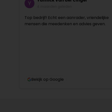
Yannick Van der Cingel
4 maanden geleden
Top bedrijf! Echt een aanrader, vriendelijke
mensen die meedenken en advies geven.
Bekijk op Google