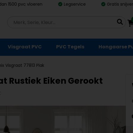
dan 1500 pvc vloeren
Legservice
Gratis snijv
Visgraat PVC
PVC Tegels
Hongaarse P
x Visgraat 77813 Plak
t Rustiek Eiken Gerookt
C