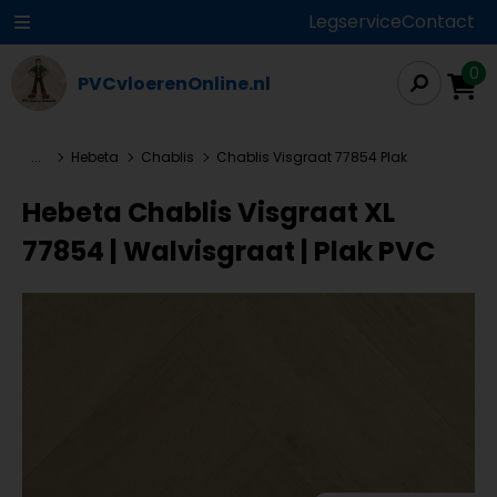
Legservice
Contact
0
PVCvloerenOnline.nl
...
Hebeta
Chablis
Chablis Visgraat 77854 Plak
Hebeta Chablis Visgraat XL
77854 | Walvisgraat | Plak PVC