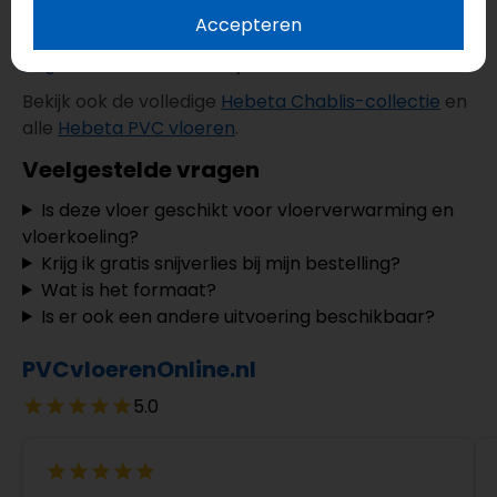
Accepteren
Ontdek naast dit decor ook andere
extra grote
visgraatvloeren
van verlijmd PVC.
Bekijk ook de volledige
Hebeta Chablis-collectie
en
alle
Hebeta PVC vloeren
.
Veelgestelde vragen
Is deze vloer geschikt voor vloerverwarming en
vloerkoeling?
Krijg ik gratis snijverlies bij mijn bestelling?
Wat is het formaat?
Is er ook een andere uitvoering beschikbaar?
PVCvloerenOnline.nl
5.0