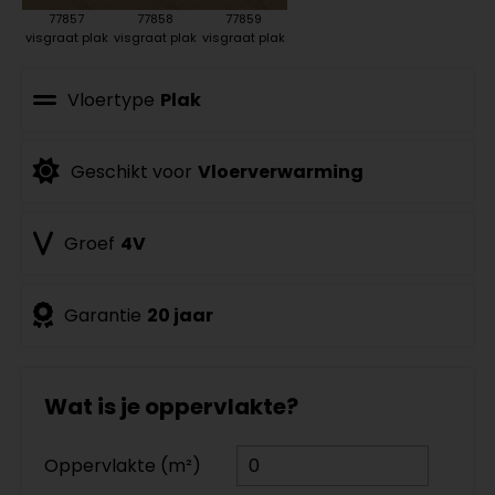
77857
77858
77859
visgraat plak
visgraat plak
visgraat plak
Vloertype
Plak
Geschikt voor
Vloerverwarming
Groef
4V
Garantie
20 jaar
Wat is je oppervlakte?
Oppervlakte (m²)