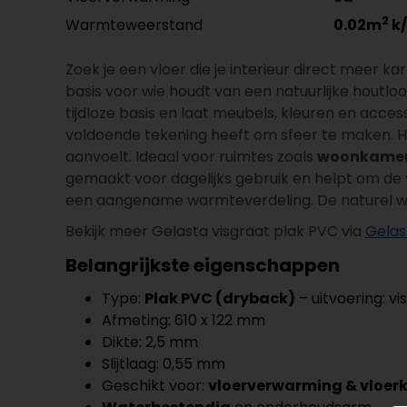
2
Warmteweerstand
0.02m
k
Zoek je een vloer die je interieur direct meer k
basis voor wie houdt van een natuurlijke houtlo
tijdloze basis en laat meubels, kleuren en accesso
voldoende tekening heeft om sfeer te maken. Het
aanvoelt. Ideaal voor ruimtes zoals
woonkamer,
gemaakt voor dagelijks gebruik en helpt om de 
een aangename warmteverdeling. De naturel warm
Bekijk meer Gelasta visgraat plak PVC via
Gelas
Belangrijkste eigenschappen
Type:
Plak PVC (dryback)
– uitvoering: vi
Afmeting: 610 x 122 mm
Dikte: 2,5 mm
Slijtlaag: 0,55 mm
Geschikt voor:
vloerverwarming & vloer