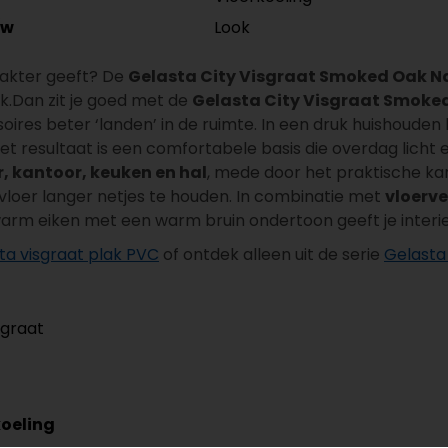
Look
/w
arakter geeft? De
Gelasta City Visgraat Smoked Oak N
ok.Dan zit je goed met de
Gelasta City Visgraat Smoke
ires beter ‘landen’ in de ruimte. In een druk huishouden bli
 resultaat is een comfortabele basis die overdag licht e
 kantoor, keuken en hal
, mede door het praktische kar
vloer langer netjes te houden. In combinatie met
vloerv
 eiken met een warm bruin ondertoon geeft je interieur
ta visgraat plak PVC
of ontdek alleen uit de serie
Gelasta 
sgraat
koeling