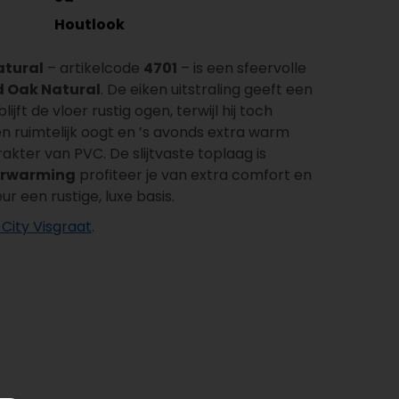
Houtlook
atural
– artikelcode
4701
– is een sfeervolle
d Oak Natural
. De eiken uitstraling geeft een
jft de vloer rustig ogen, terwijl hij toch
n ruimtelijk oogt en ’s avonds extra warm
akter van PVC. De slijtvaste toplaag is
erwarming
profiteer je van extra comfort en
 een rustige, luxe basis.
City Visgraat
.