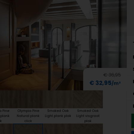
€ 36,95
€ 32,95
a Pine
Olympia Pine
Smoked Oak
Smoked Oak
 plank
Natural plank
Light plank plak
Light visgraat
k
click
plak