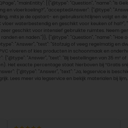
Page", "mainEntity": [{"@type": "Question", "name": "Is G
 en vloerkoeling?", "acceptedAnswer": {"@type": "Answer",
g, mits je de opstart- en gebruiksrichtlijnen volgt en de
PVC vloer waterbestendig en geschikt voor keuken of hal?",
zeer geschikt voor intensief gebruikte ruimtes. Neem gem
j randen en naden."}}, {"@type": "Question", "name": "Hoe
pe": "Answer", "text": "Stofzuig of veeg regelmatig en dw
 PVC vloeren of kies producten in schoonmaak en onderhou
: {"@type": "Answer", "text": "Bij bestellingen van 35 m² 
. Het exacte percentage staat hierboven bij “Gratis snijver
nswer": {"@type": "Answer", "text": "Ja, legservice is bes
jk. Lees meer via legservice en bekijk materialen bij lijm, 