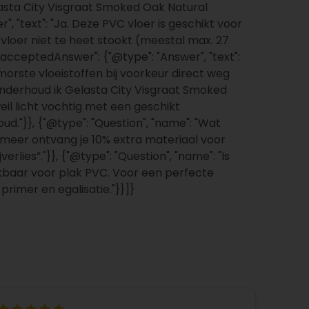
elasta City Visgraat Smoked Oak Natural
 "text": "Ja. Deze PVC vloer is geschikt voor
 vloer niet te heet stookt (meestal max. 27
 "acceptedAnswer": {"@type": "Answer", "text":
orste vloeistoffen bij voorkeur direct weg
 onderhoud ik Gelasta City Visgraat Smoked
eil licht vochtig met een geschikt
d."}}, {"@type": "Question", "name": "Wat
of meer ontvang je 10% extra materiaal voor
lies”."}}, {"@type": "Question", "name": "Is
chikbaar voor plak PVC. Voor een perfecte
primer en egalisatie."}}]}