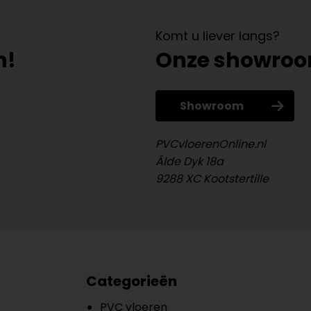
Komt u liever langs?
n!
Onze showro
Showroom
PVCvloerenOnline.nl
Âlde Dyk 18a
9288 XC Kootstertille
Categorieën
PVC vloeren