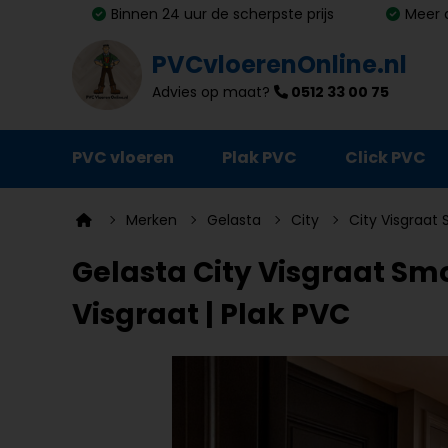
Binnen 24 uur de scherpste prijs
Meer 
PVCvloerenOnline.nl
Advies op maat?
0512 33 00 75
PVC vloeren
Plak PVC
Click PVC
Ondervloeren
Merken
Gelasta
City
City Visgraat
Plinten
Gelasta City Visgraat Sm
Deurmatten
Visgraat | Plak PVC
Vloer- en trapprofielen
Lijm, primer en egalisatie
Schoonmaak en onderhoud