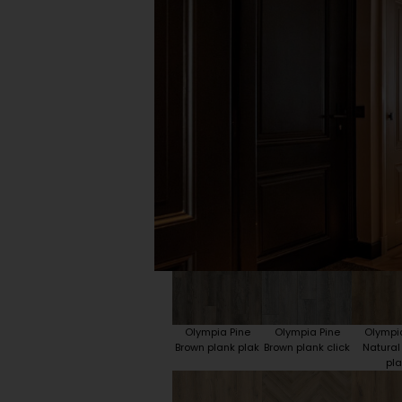
Plint accessoires
Traprenovatie
Olympia Pine
Olympia Pine
Olympi
Brown plank plak
Brown plank click
Natural
pla