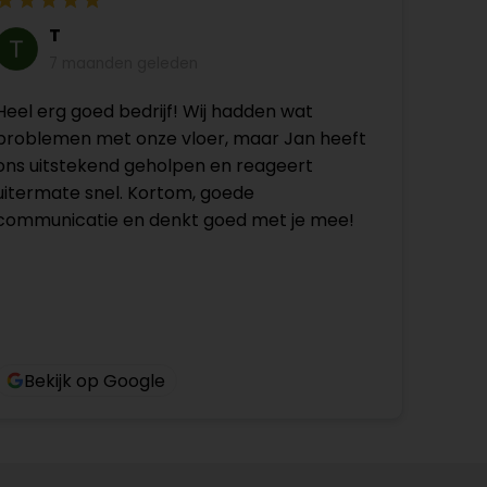
T
7 maanden geleden
Heel erg goed bedrijf! Wij hadden wat
problemen met onze vloer, maar Jan heeft
ons uitstekend geholpen en reageert
uitermate snel. Kortom, goede
communicatie en denkt goed met je mee!
Bekijk op Google