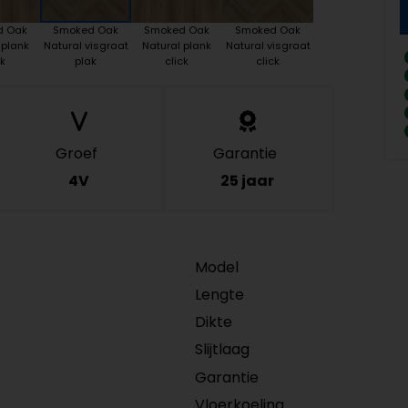
d Oak
Smoked Oak
Smoked Oak
Smoked Oak
 plank
Natural visgraat
Natural plank
Natural visgraat
k
plak
click
click
Groef
Garantie
4V
25 jaar
Model
Lengte
Dikte
Slijtlaag
Garantie
Vloerkoeling