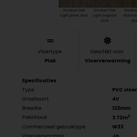
Smoked Oak
Smoked Oak
Smoke
Light plank click
Light visgraat
Natural
click
pla
Vloertype
Geschikt voor
Plak
Vloerverwarming
Specificaties
Type
PVC vloer
Groefsoort
4V
Breedte
122mm
2
Pakinhoud
3.72m
Commercieel gebruiktype
W33
Vloerverwarming
Ja