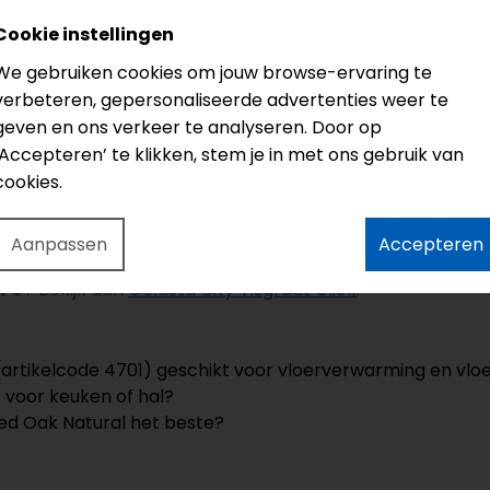
Cookie instellingen
We gebruiken cookies om jouw browse-ervaring te
verbeteren, gepersonaliseerde advertenties weer te
atis snijverlies
(afgerond op hele pakken). Handig voor s
geven en ons verkeer te analyseren. Door op
‘Accepteren’ te klikken, stem je in met ons gebruik van
cookies.
, egale ondergrond. Egaliseren voorkomt doortekenen en 
tie
. Liever uitbesteden? Bekijk de mogelijkheden van onze
Aanpassen
Accepteren
resultaat. Praktische tips voor reinigen en beschermen vi
PVC
? Bekijk dan
Gelasta City Visgraat Click
.
(artikelcode 4701) geschikt voor vloerverwarming en vlo
 voor keuken of hal?
ed Oak Natural het beste?