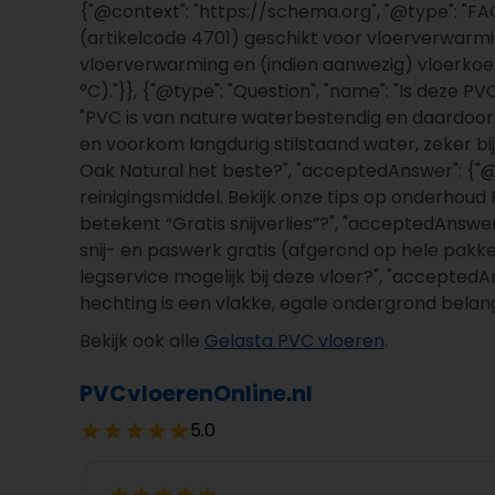
{"@context": "https://schema.org", "@type": "FAQ
(artikelcode 4701) geschikt voor vloerverwarming
vloerverwarming en (indien aanwezig) vloerkoelin
°C)."}}, {"@type": "Question", "name": "Is deze 
"PVC is van nature waterbestendig en daardoor 
en voorkom langdurig stilstaand water, zeker bi
Oak Natural het beste?", "acceptedAnswer": {"@ty
reinigingsmiddel. Bekijk onze tips op onderhoud
betekent “Gratis snijverlies”?", "acceptedAnswer"
snij- en paswerk gratis (afgerond op hele pakken)
legservice mogelijk bij deze vloer?", "acceptedA
hechting is een vlakke, egale ondergrond belangri
Bekijk ook alle
Gelasta PVC vloeren
.
PVCvloerenOnline.nl
5.0