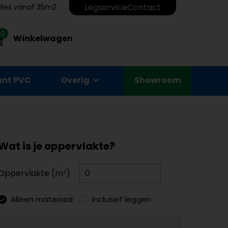
Legservice
Contact
erlies vanaf 35m2
0
Winkelwagen
unt PVC
Overig
Showroom
Wat is je oppervlakte?
Oppervlakte (m²)
Alleen materiaal
Inclusief leggen