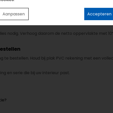
ig geëgaliseerde ondergrond. Hierdoor sluiten de delen
Aanpassen
Accepteren
nele plaatsing is mogelijk via onze legservice.
rlies nodig. Verhoog daarom de netto oppervlakte met 10
estellen
ing te bestellen. Houd bij plak PVC rekening met een voll
ng en serie die bij uw interieur past.
tie?