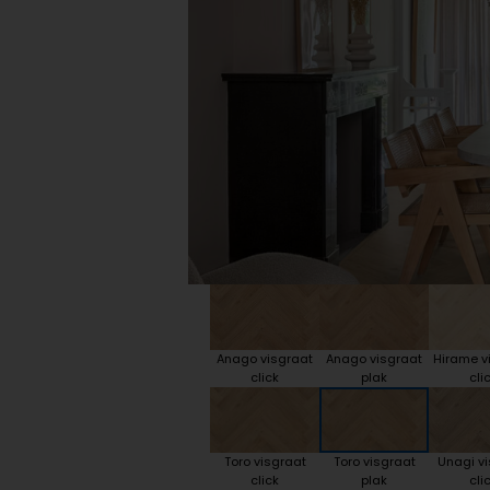
Plint accessoires
Traprenovatie
Anago visgraat
Anago visgraat
Hirame v
click
plak
cli
Toro visgraat
Toro visgraat
Unagi v
click
plak
cli