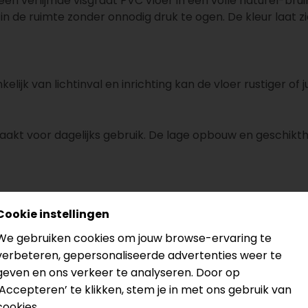
 een verlijmde visgraat PVC vloer in een volle naturel-bru
 in de ruimte zonder onnodig druk te ogen. De kleur laa
kelijk van lichtinval en inrichting kan de vloer rustiger of
maakt voor dagelijks gebruik. De lage opbouw en geschikt
Cookie instellingen
We gebruiken cookies om jouw browse-ervaring te
verbeteren, gepersonaliseerde advertenties weer te
eling
geven en ons verkeer te analyseren. Door op
ige Floorify Visgraat-serie
.
‘Accepteren’ te klikken, stem je in met ons gebruik van
cookies.