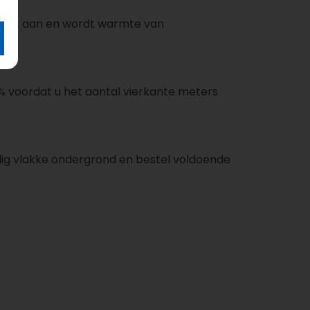
 strak aan en wordt warmte van
% voordat u het aantal vierkante meters
edig vlakke ondergrond en bestel voldoende