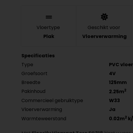
Vloertype
Geschikt voor
Plak
Vloerverwarming
Specificaties
Type
PVC vloer
Groefsoort
4V
Breedte
125mm
2
Pakinhoud
2.25m
Commercieel gebruiktype
W33
Vloerverwarming
Ja
2
Warmteweerstand
0.02m
k