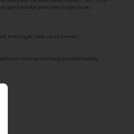
ine houtkleur. De vloerdelen meten 750 x 125 x
t zich goed combineren met moderne en
 juist krachtiger naar voren komen.
heid voor vloerverwarming en vloerkoeling