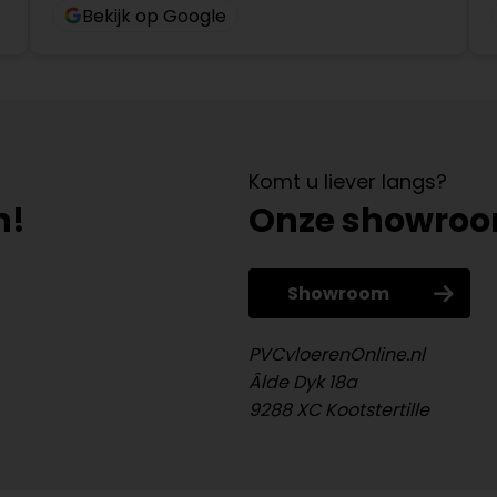
Bekijk op Google
Komt u liever langs?
n!
Onze showro
Showroom
PVCvloerenOnline.nl
Âlde Dyk 18a
9288 XC Kootstertille