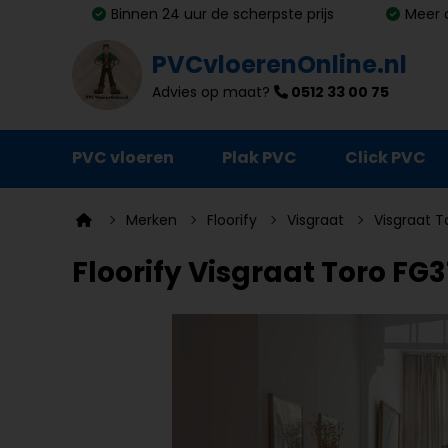
Binnen 24 uur de scherpste prijs
Meer 
PVCvloerenOnline.nl
Advies op maat?
0512 33 00 75
PVC vloeren
Plak PVC
Click PVC
Ondervloeren
Merken
Floorify
Visgraat
Visgraat T
Plinten
Floorify Visgraat Toro FG3
Deurmatten
Vloer- en trapprofielen
Lijm, primer en egalisatie
Schoonmaak en onderhoud