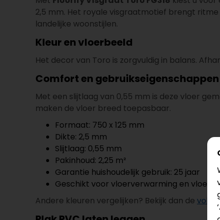
Met
Floorify Visgraat Toro FG318
kiest u voor
2,5 mm. Het royale visgraatmotief brengt ritme
landelijke woonstijlen.
Kleur en vloerbeeld
Het decor van Toro is zorgvuldig in balans. Afhan
Comfort en gebruikseigenschappen
Met een slijtlaag van 0,55 mm is deze vloer ge
maken de vloer breed toepasbaar.
Formaat: 750 x 125 mm
Dikte: 2,5 mm
Slijtlaag: 0,55 mm
Pakinhoud: 2,25 m²
Garantie huishoudelijk gebruik: 25 jaar
Geschikt voor vloerverwarming en vloerko
Andere kleuren vergelijken? Bekijk dan de
volled
Plak PVC laten leggen