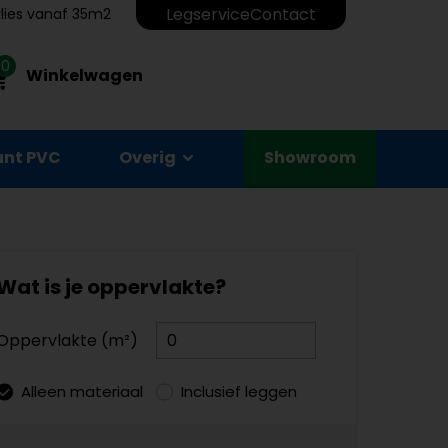
Legservice
Contact
erlies vanaf 35m2
0
Winkelwagen
unt PVC
Overig
Showroom
Wat is je oppervlakte?
Oppervlakte (m²)
Alleen materiaal
Inclusief leggen