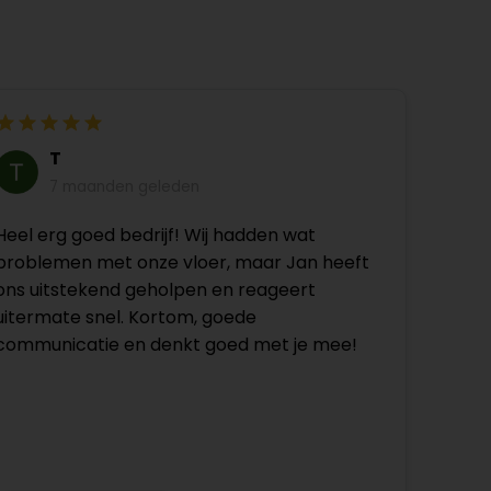
T
7 maanden geleden
Heel erg goed bedrijf! Wij hadden wat
problemen met onze vloer, maar Jan heeft
ons uitstekend geholpen en reageert
uitermate snel. Kortom, goede
communicatie en denkt goed met je mee!