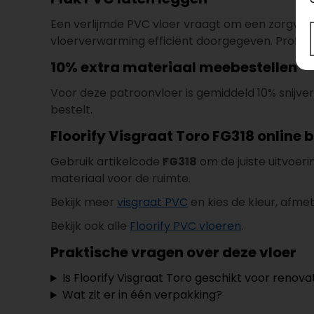
Een verlijmde PVC vloer vraagt om een zorgvuld
vloerverwarming efficiënt doorgegeven. Professio
10% extra materiaal meebestellen
Voor deze patroonvloer is gemiddeld 10% snijve
bestelt.
Floorify Visgraat Toro FG318 online b
Gebruik artikelcode
FG318
om de juiste uitvoer
materiaal voor de ruimte.
Bekijk meer
visgraat PVC
en kies de kleur, afmeti
Bekijk ook alle
Floorify PVC vloeren
.
Praktische vragen over deze vloer
Is Floorify Visgraat Toro geschikt voor renova
Wat zit er in één verpakking?