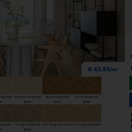
€ 43,95
isgraat
Hirame visgraat
Ikura visgraat
Ikura visgraat
ck
plak
click
plak
isgraat
Unagi visgraat
Uni visgraat click
Uni visgraat plak
ck
plak