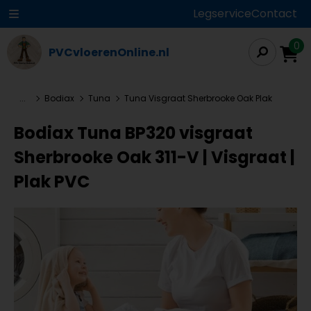
Legservice
Contact
0
PVCvloerenOnline.nl
...
Bodiax
Tuna
Tuna Visgraat Sherbrooke Oak Plak
Bodiax Tuna BP320 visgraat
Sherbrooke Oak 311-V | Visgraat |
Plak PVC