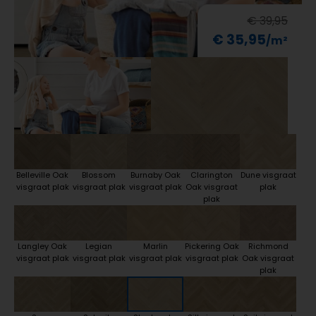
€ 39,95
€ 35,95
Belleville Oak
Blossom
Burnaby Oak
Clarington
Dune visgraat
visgraat plak
visgraat plak
visgraat plak
Oak visgraat
plak
plak
Langley Oak
Legian
Marlin
Pickering Oak
Richmond
visgraat plak
visgraat plak
visgraat plak
visgraat plak
Oak visgraat
plak