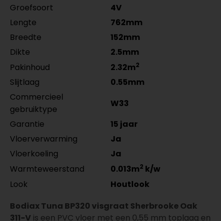
Groefsoort
4V
Lengte
762mm
Breedte
152mm
Dikte
2.5mm
2
Pakinhoud
2.32m
Slijtlaag
0.55mm
Commercieel
W33
gebruiktype
Garantie
15 jaar
Vloerverwarming
Ja
Vloerkoeling
Ja
2
Warmteweerstand
0.013m
k/w
Look
Houtlook
Bodiax Tuna BP320 visgraat Sherbrooke Oak
311-V
is een PVC vloer met een 0,55 mm toplaag en