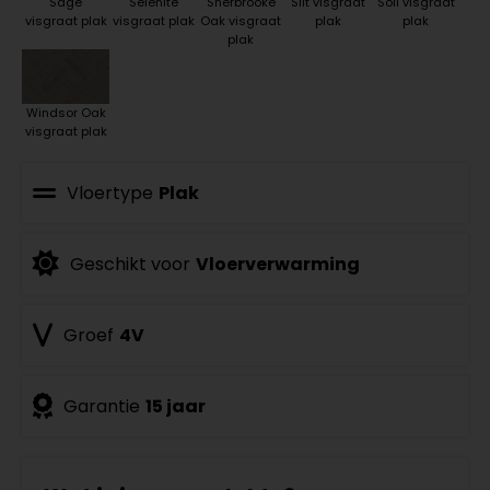
Sage
Selenite
Sherbrooke
Silt visgraat
Soil visgraat
visgraat plak
visgraat plak
Oak visgraat
plak
plak
plak
Windsor Oak
visgraat plak
Vloertype
Plak
Geschikt voor
Vloerverwarming
Groef
4V
Garantie
15 jaar