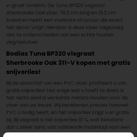
v-groef rondom. De
Tuna BP320 visgraat
Sherbrooke Oak
vloer 76.2 cm lang en 15.2 cm
breed en heeft een voelbare structuur die exact
het decor volgt! Hierdoor is deze vloer nagenoeg
niet te onderscheiden van een echte houten
visgraatvloer.
Bodiax Tuna BP320 visgraat
Sherbrooke Oak 311-V kopen met gratis
snijverlies!
Bij de aanschaf van een PVC vloer profiteert u van
gratis snijverlies! Het enige wat u hoeft te doen, is
het netto aantal vierkante meters invullen voor de
vloer van uw keuze. Wij berekenen precies hoeveel
PVC u nodig heeft, en het snijverlies krijgt u er gratis
bij. Bij visgraat is het snijverlies 10 %, wat betekent
dat u zeker bent van voldoende materiaal voor een
perfect resultaat. U betaalt dus alleen voor de