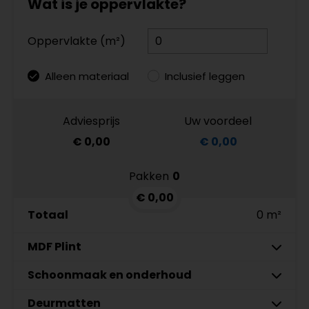
Wat is je oppervlakte?
Oppervlakte (m²)
Alleen materiaal
Inclusief leggen
Adviesprijs
Uw voordeel
€ 0,00
€ 0,00
Pakken
0
€ 0,00
Totaal
0 m²
MDF Plint
7 cm
Schoonmaak en onderhoud
9 cm
Deurmatten
MDF plinten 7 cm
Co-Pro Schoonmaak en
Meter
Aantal
Aantal