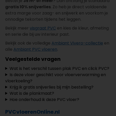
Bestel je
35 m² of meer
? Dan ontvang je standaard
gratis 10% snijverlies
. Zo heb je direct voldoende
extra marge voor zaag- en snijwerk en voorkom je
onnodige tekorten tijdens het leggen.
Bekijk meer
visgraat PVC
en kies de kleur, afmeting
en serie die bij uw interieur past.
Bekijk ook de volledige
Ambiant Vivero-collectie
en
alle
Ambiant PVC vloeren
.
Veelgestelde vragen
Wat is het verschil tussen plak PVC en click PVC?
Is deze vloer geschikt voor vloerverwarming en
vloerkoeling?
Krijg ik gratis snijverlies bij mijn bestelling?
Wat is de plankmaat?
Hoe onderhoud ik deze PVC vloer?
PVCvloerenOnline.nl