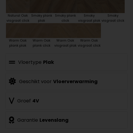
Natural Oak
Smoky plank
Smoky plank
Smoky
Smoky
visgraat click
plak
click
visgraat plak
visgraat click
Warm Oak
Warm Oak
Warm Oak
Warm Oak
plank plak
plank click
visgraat plak
visgraat click
Vloertype
Plak
Geschikt voor
Vloerverwarming
Groef
4V
Garantie
Levenslang