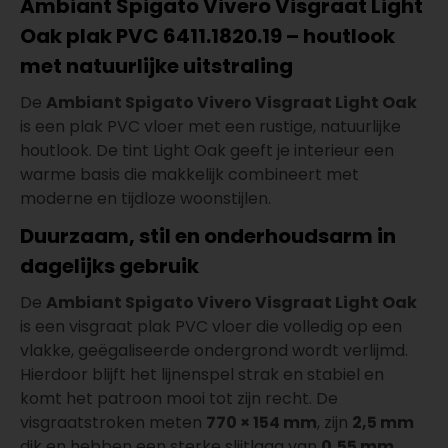
Ambiant Spigato Vivero Visgraat Light
Oak plak PVC 6411.1820.19 – houtlook
met natuurlijke uitstraling
De
Ambiant Spigato Vivero Visgraat Light Oak
is een plak PVC vloer met een rustige, natuurlijke
houtlook. De tint Light Oak geeft je interieur een
warme basis die makkelijk combineert met
moderne en tijdloze woonstijlen.
Duurzaam, stil en onderhoudsarm in
dagelijks gebruik
De
Ambiant Spigato Vivero Visgraat Light Oak
is een visgraat plak PVC vloer die volledig op een
vlakke, geëgaliseerde ondergrond wordt verlijmd.
Hierdoor blijft het lijnenspel strak en stabiel en
komt het patroon mooi tot zijn recht. De
visgraatstroken meten
770 × 154 mm
, zijn
2,5 mm
dik en hebben een sterke slijtlaag van
0,55 mm
.