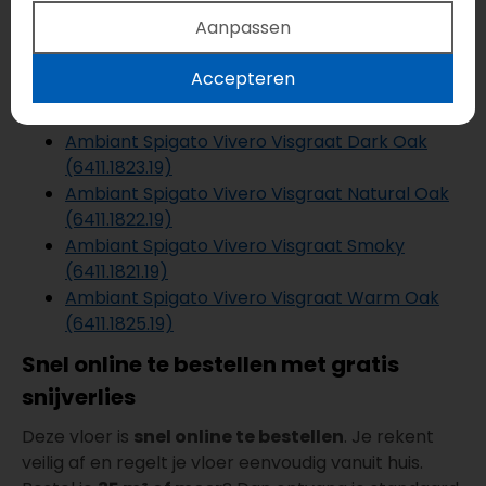
Liever dezelfde uitstraling, maar een andere kleur?
Aanpassen
Bekijk dan ook deze uitvoeringen binnen de serie:
Accepteren
Ambiant Spigato Vivero Visgraat Beige
(6411.1824.19)
Ambiant Spigato Vivero Visgraat Dark Oak
(6411.1823.19)
Ambiant Spigato Vivero Visgraat Natural Oak
(6411.1822.19)
Ambiant Spigato Vivero Visgraat Smoky
(6411.1821.19)
Ambiant Spigato Vivero Visgraat Warm Oak
(6411.1825.19)
Snel online te bestellen met gratis
snijverlies
Deze vloer is
snel online te bestellen
. Je rekent
veilig af en regelt je vloer eenvoudig vanuit huis.