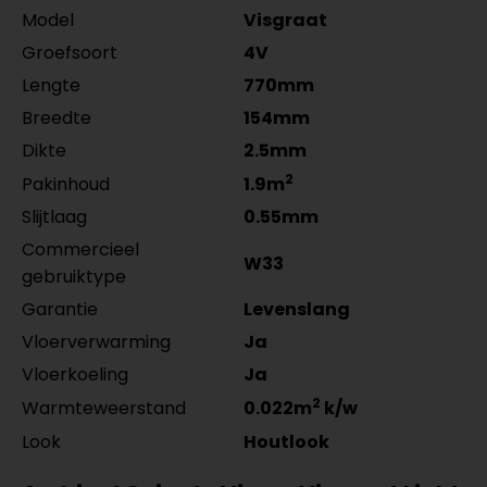
per lengte: mm, € 21,95 p/st
Model
Visgraat
Groefsoort
4V
Lengte
770mm
Breedte
154mm
Dikte
2.5mm
2
Pakinhoud
1.9m
Slijtlaag
0.55mm
Commercieel
W33
gebruiktype
Garantie
Levenslang
Vloerverwarming
Ja
Vloerkoeling
Ja
2
Warmteweerstand
0.022m
k/w
Look
Houtlook