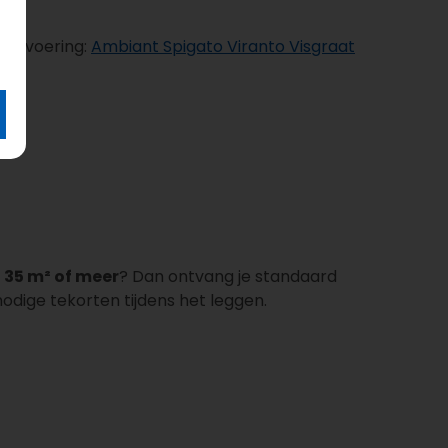
C uitvoering:
Ambiant Spigato Viranto Visgraat
e
35 m² of meer
? Dan ontvang je standaard
odige tekorten tijdens het leggen.