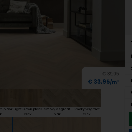
€ 39,95
€ 33,95
wn plank
Light Brown plank
Smoky visgraat
Smoky visgraat
k
click
plak
click