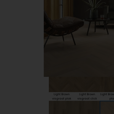
Plint accessoires
Traprenovatie
Light Brown
Light Brown
Light Bro
visgraat plak
visgraat click
pla