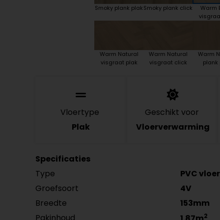
Smoky plank plak
Smoky plank click
Warm 
visgraa
Warm Natural
Warm Natural
Warm N
visgraat plak
visgraat click
plank 
Vloertype
Geschikt voor
Plak
Vloerverwarming
Specificaties
Type
PVC vloer
Groefsoort
4V
Breedte
153mm
2
Pakinhoud
1.87m