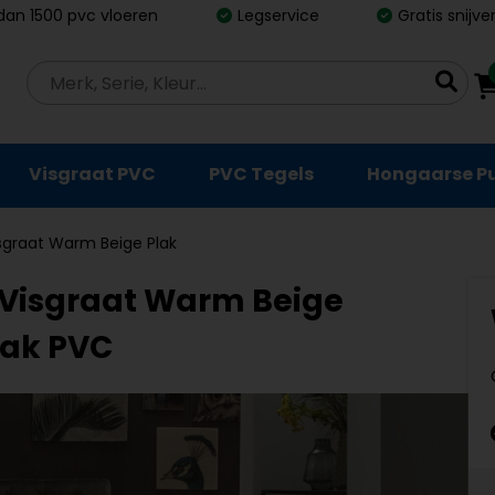
dan 1500 pvc vloeren
Legservice
Gratis snijv
Visgraat PVC
PVC Tegels
Hongaarse P
isgraat Warm Beige Plak
 Visgraat Warm Beige
Plak PVC