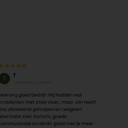
T
7 maanden geleden
Heel erg goed bedrijf! Wij hadden wat
problemen met onze vloer, maar Jan heeft
ons uitstekend geholpen en reageert
uitermate snel. Kortom, goede
communicatie en denkt goed met je mee!