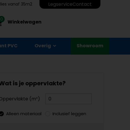
Legservice
Contact
erlies vanaf 35m2
0
Winkelwagen
unt PVC
Overig
Showroom
Wat is je oppervlakte?
Oppervlakte (m²)
Alleen materiaal
Inclusief leggen