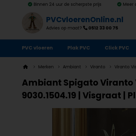
Binnen 24 uur de scherpste prijs
Meer 
PVCvloerenOnline.nl
Advies op maat?
0512 33 00 75
PVC vloeren
Plak PVC
Click PVC
Ondervloeren
Merken
Ambiant
Viranto
Viranto V
Plinten
Ambiant Spigato Viranto
Deurmatten
9030.1504.19 | Visgraat | 
Vloer- en trapprofielen
Lijm, primer en egalisatie
Schoonmaak en onderhoud