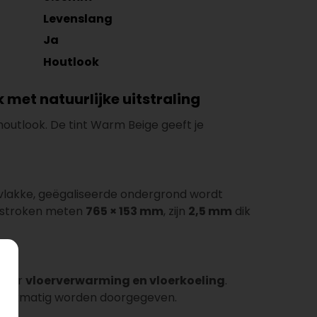
Levenslang
Ja
Houtlook
met natuurlijke uitstraling
 houtlook. De tint Warm Beige geeft je
n vlakke, geëgaliseerde ondergrond wordt
aatstroken meten
765 × 153 mm
, zijn
2,5 mm
dik
 voor
vloerverwarming en vloerkoeling
.
gelijkmatig worden doorgegeven.