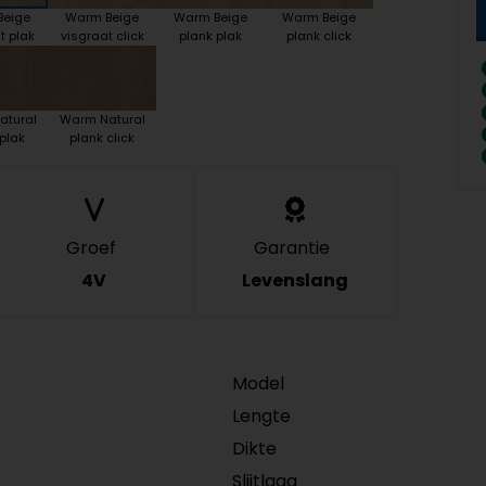
Beige
Warm Beige
Warm Beige
Warm Beige
t plak
visgraat click
plank plak
plank click
atural
Warm Natural
plak
plank click
Groef
Garantie
4V
Levenslang
Model
Lengte
Dikte
Slijtlaag