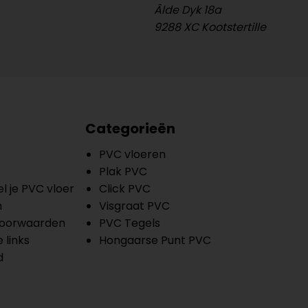
Âlde Dyk 18a
9288 XC Kootstertille
Categorieën
PVC vloeren
Plak PVC
l je PVC vloer
Click PVC
n
Visgraat PVC
oorwaarden
PVC Tegels
 links
Hongaarse Punt PVC
d