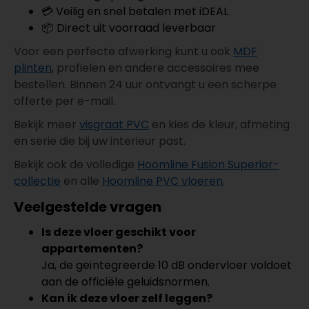
💳 Veilig en snel betalen met iDEAL
📦 Direct uit voorraad leverbaar
Voor een perfecte afwerking kunt u ook
MDF
plinten
, profielen en andere accessoires mee
bestellen. Binnen 24 uur ontvangt u een scherpe
offerte per e-mail.
Bekijk meer
visgraat PVC
en kies de kleur, afmeting
en serie die bij uw interieur past.
Bekijk ook de volledige
Hoomline Fusion Superior-
collectie
en alle
Hoomline PVC vloeren
.
Veelgestelde vragen
Is deze vloer geschikt voor
appartementen?
Ja, de geïntegreerde 10 dB ondervloer voldoet
aan de officiële geluidsnormen.
Kan ik deze vloer zelf leggen?