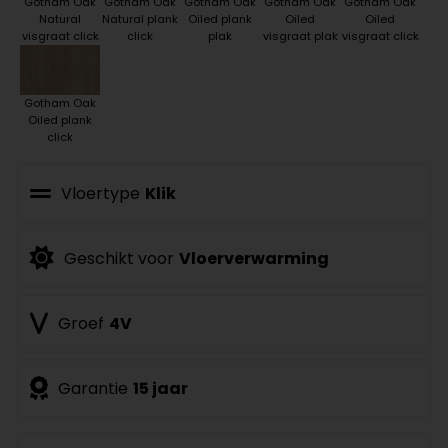
Gotham Oak
Gotham Oak
Gotham Oak
Gotham Oak
Gotham Oak
Natural
Natural plank
Oiled plank
Oiled
Oiled
visgraat click
click
plak
visgraat plak
visgraat click
Gotham Oak
Oiled plank
click
Vloertype
Klik
Geschikt voor
Vloerverwarming
Groef
4V
Garantie
15 jaar