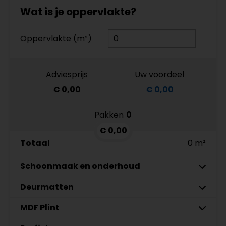
Wat is je oppervlakte?
Oppervlakte (m²)
Adviesprijs
Uw voordeel
€ 0,00
€ 0,00
Pakken
0
€ 0,00
Totaal
0 m²
Schoonmaak en onderhoud
Deurmatten
Co-Pro Schoonmaak en
Aantal
Onderhoud PVC Reiniger 4862
MDF Plint
Gelasta Xtreme SDN carbon 99
Meter
€ 19,95 p/st
€ 89,95 p/meter