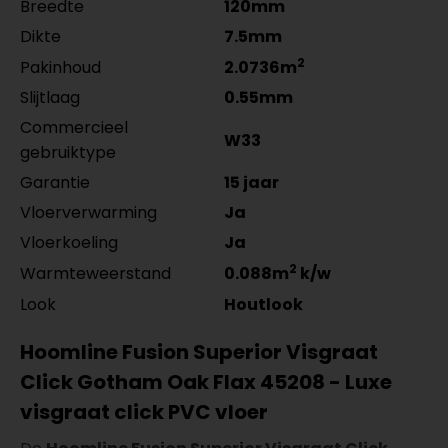
Breedte
120mm
per lengte: mm, € 17,95 p/st
per lengte: mm, € 14,95 p/st
Dikte
7.5mm
2
Pakinhoud
2.0736m
Slijtlaag
0.55mm
Commercieel
W33
gebruiktype
Garantie
15 jaar
Vloerverwarming
Ja
Vloerkoeling
Ja
2
Warmteweerstand
0.088m
k/w
Look
Houtlook
Hoomline Fusion Superior Visgraat
Click Gotham Oak Flax 45208 - Luxe
visgraat click PVC vloer