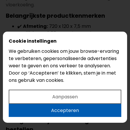
vloerkoeling.
Belangrijkste productkenmerken
✔️
Afmeting:
720 x 120 x 7,5 mm
✔️
Slijtlaag:
0,55 mm – bestand tegen
intensief gebruik
Cookie instellingen
✔️
in register geperst (EIR):
voelbare,
We gebruiken cookies om jouw browse-ervaring
natuurgetrouwe houtstructuur
te verbeteren, gepersonaliseerde advertenties
✔️
Drop lock systeem:
eenvoudig en snel te
weer te geven en ons verkeer te analyseren.
installeren zonder lijm
Door op ‘Accepteren’ te klikken, stem je in met
✔️
10 dB geïntegreerde onderlaag:
ideaal
ons gebruik van cookies.
voor appartementen
✔️
Volledig waterbestendig:
geschikt voor
keukens en badkamers
Aanpassen
✔️
Vloerverwarming-proof:
lage R-waarde
van ca. 0,039 m²K/W
Accepteren
15 % gratis snijverlies - zorgeloos
bestellen