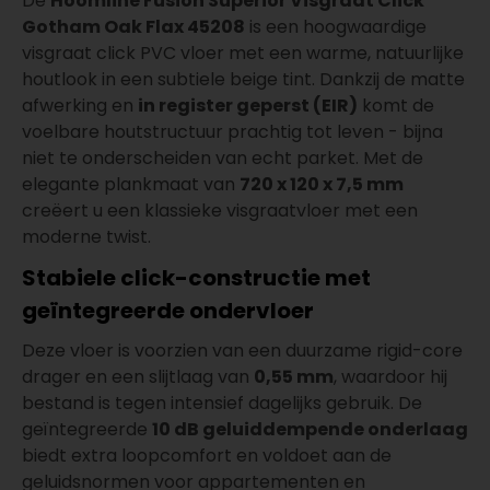
De
Hoomline Fusion Superior Visgraat Click
Gotham Oak Flax 45208
is een hoogwaardige
visgraat click PVC vloer met een warme, natuurlijke
houtlook in een subtiele beige tint. Dankzij de matte
afwerking en
in register geperst (EIR)
komt de
voelbare houtstructuur prachtig tot leven - bijna
niet te onderscheiden van echt parket. Met de
elegante plankmaat van
720 x 120 x 7,5 mm
creëert u een klassieke visgraatvloer met een
moderne twist.
Stabiele click-constructie met
geïntegreerde ondervloer
Deze vloer is voorzien van een duurzame rigid-core
drager en een slijtlaag van
0,55 mm
, waardoor hij
bestand is tegen intensief dagelijks gebruik. De
geïntegreerde
10 dB geluiddempende onderlaag
biedt extra loopcomfort en voldoet aan de
geluidsnormen voor appartementen en