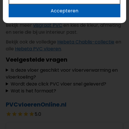
geschikte PVC-reiniger is voldoende. Vermijd
overmatig water en agressieve
Accepteren
schoonmaakmiddelen.
Bekijk meer
visgraat PVC
en kies de kleur, afmeting
en serie die bij uw interieur past.
Bekijk ook de volledige
Hebeta Chablis-collectie
en
alle
Hebeta PVC vloeren
.
Veelgestelde vragen
Is deze vloer geschikt voor vloerverwarming en
vloerkoeling?
Wordt deze click PVC vloer snel geleverd?
Wat is het formaat?
PVCvloerenOnline.nl
5.0