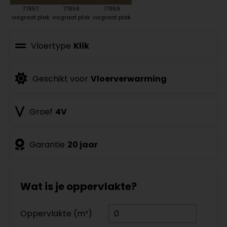
77857
77858
77859
visgraat plak
visgraat plak
visgraat plak
Vloertype
Klik
Geschikt voor
Vloerverwarming
Groef
4V
Garantie
20 jaar
Wat is je oppervlakte?
Oppervlakte (m²)