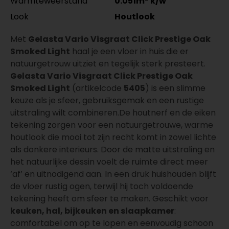
Warmteweerstand
0.051m
k/w
Look
Houtlook
Met
Gelasta Vario Visgraat Click Prestige Oak
Smoked Light
haal je een vloer in huis die er
natuurgetrouw uitziet en tegelijk sterk presteert.
Gelasta Vario Visgraat Click Prestige Oak
Smoked Light
(artikelcode
5405
) is een slimme
keuze als je sfeer, gebruiksgemak en een rustige
uitstraling wilt combineren.De houtnerf en de eiken
tekening zorgen voor een natuurgetrouwe, warme
houtlook die mooi tot zijn recht komt in zowel lichte
als donkere interieurs. Door de matte uitstraling en
het natuurlijke dessin voelt de ruimte direct meer
‘af’ en uitnodigend aan. In een druk huishouden blijft
de vloer rustig ogen, terwijl hij toch voldoende
tekening heeft om sfeer te maken. Geschikt voor
keuken, hal, bijkeuken en slaapkamer
:
comfortabel om op te lopen en eenvoudig schoon