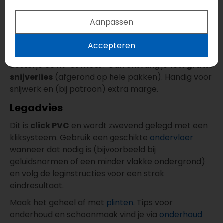
vloerkoeling
Waterbestendig
en onderhoudsarm
Aanpassen
Garantie: 25 jaar
Accepteren
Gratis snijverlies
Bestel je
35 m² of meer
? Dan ontvang je
15% gratis
snijverlies
(afgerond op hele pakken). Handig voor
snijwerk en (bij patroon) extra marge.
Legadvies
Dit is
click PVC
en wordt zwevend gelegd met een
kliksysteem. Gebruik een geschikte
ondervloer
wanneer dat nodig is (bijvoorbeeld bij
geluidsnormen of een minder vlakke ondergrond)
en volg de leginstructies voor een strak
eindresultaat.
Maak het geheel af met
plinten
. Tips voor
onderhoud en schoonmaak vind je via
onderhoud