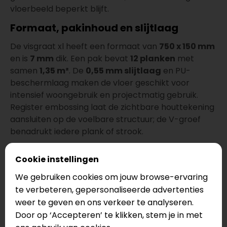
vloerbeeld beperkt blijft.
Formaat, pakinhoud en slijtlaag
De visgraat xl heeft een formaat van
750 x 150 mm
en is
7 mm
dik. Een pak bevat
12 planken
met
samen
1,35 m²
. De
0,55 mm slijtlaag
en PU-
beschermlaag maken de vloer geschikt voor
intensief woongebruik en projectmatig gebruik.
Register embossing laat de zichtbare houttekening
aansluiten op de voelbare structuur; de V-groef
benadrukt iedere plank of strook.
Rigid Click met geïntegreerde 10 dB
Cookie instellingen
onderlaag
We gebruiken cookies om jouw browse-ervaring
Deze vloer wordt zwevend gelegd met een
te verbeteren, gepersonaliseerde advertenties
clicksysteem en heeft een geïntegreerde
weer te geven en ons verkeer te analyseren.
geluiddempende onderlaag. Een losse ondervloer is
Door op ‘Accepteren’ te klikken, stem je in met
bij een geschikte, voldoende vlakke ondergrond