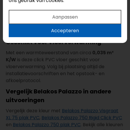
ons gebruik van cookies.
niet nodig. De totale dikte bedraagt
7 mm
. De
Belakos Rigid Click-opbouw is getest op
10 dB
Aanpassen
contactgeluidreductie
en is daarmee een
interessante keuze voor appartementen;
Accepteren
controleer altijd de eisen van de VvE.
Geschikt voor vloerverwarming
Met een warmteweerstand van circa
0,035 m²
K/W
is deze click PVC vloer geschikt voor
vloerverwarming. Volg bij plaatsing altijd de
installatievoorschriften en het opstook- en
afkoelprotocol.
Vergelijk Belakos Palazzo in andere
uitvoeringen
Vergelijk deze kleur met
Belakos Palazzo Visgraat
XL 75 plak PVC
,
Belakos Palazzo 750 Rigid Click PVC
en
Belakos Palazzo 750 plak PVC
. Bekijk alle kleuren