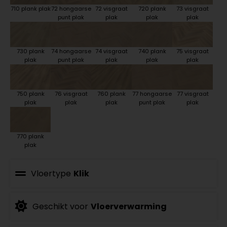
710 plank plak
72 hongaarse
72 visgraat
720 plank
73 visgraat
punt plak
plak
plak
plak
730 plank
74 hongaarse
74 visgraat
740 plank
75 visgraat
plak
punt plak
plak
plak
plak
750 plank
76 visgraat
760 plank
77 hongaarse
77 visgraat
plak
plak
plak
punt plak
plak
770 plank
plak
Vloertype
Klik
Geschikt voor
Vloerverwarming