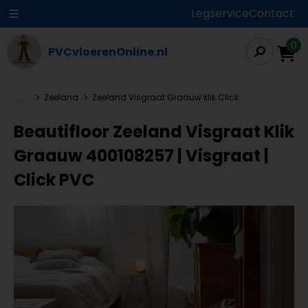
Legservice
Contact
0
PVCvloerenOnline.nl
...
Zeeland
Zeeland Visgraat Graauw klik Click
Beautifloor Zeeland Visgraat Klik
Graauw 400108257 | Visgraat |
Click PVC