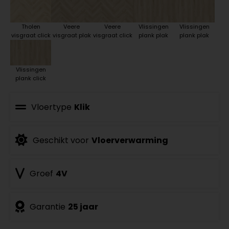
Tholen
Veere
Veere
Vlissingen
Vlissingen
visgraat click
visgraat plak
visgraat click
plank plak
plank plak
Vlissingen
plank click
Vloertype
Klik
Geschikt voor
Vloerverwarming
Groef
4V
Garantie
25 jaar