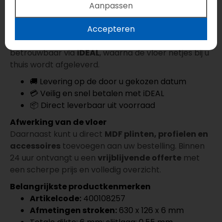
Snel en eenvoudig bestellen
Aanpassen
Bestel de Beautifloor Zeeland Visgraat Klik Graauw
Accepteren
eenvoudig online en kies zelf uw gewenste
leverdatum. De betaling verloopt veilig en
betrouwbaar via
iDEAL
, waarna de vloer netjes bij u
thuis wordt afgeleverd.
🚚 Levering op de door u gekozen datum
💳 Veilig en snel betalen met iDEAL
📦 Direct leverbaar uit voorraad
Afwerking van de vloer
Daarnaast kunt u direct
MDF plinten, profielen en
accessoires
toevoegen aan uw bestelling. Binnen
24 uur ontvangt u een
vrijblijvende offerte
met
een scherpe prijs en volledig overzicht.
Belangrijkste productkenmerken
Artikelcode:
400108257
Afmetingen stroken:
630 x 126 x 6 mm