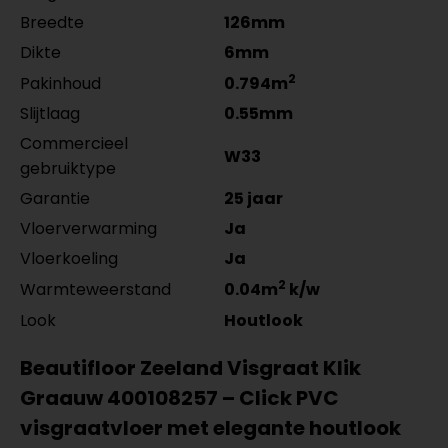
Breedte
126mm
Dikte
6mm
2
Pakinhoud
0.794m
Slijtlaag
0.55mm
Commercieel
W33
gebruiktype
Garantie
25 jaar
Vloerverwarming
Ja
Vloerkoeling
Ja
2
Warmteweerstand
0.04m
k/w
Look
Houtlook
Beautifloor Zeeland Visgraat Klik
Graauw 400108257 – Click PVC
visgraatvloer met elegante houtlook