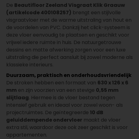
De
Beautifloor Zeeland Visgraat Klik Graauw
(artikelcode 400108257)
brengt een stijlvolle
visgraatvloer met de warme uitstraling van hout en
de voordelen van PVC. Dankzij het click-systeem is
deze vloer eenvoudig te plaatsen en geschikt voor
vrijwel iedere ruimte in huis. De natuurgetrouwe
dessins en matte afwerking zorgen voor een luxe
uitstraling die perfect aansluit bij zowel moderne als
klassieke interieurs.
Duurzaam, praktisch en onderhoudsvriendelijk
De stroken hebben een formaat van
630 x 126 x 6
mm
en zijn voorzien van een stevige
0,55 mm
slijtlaag
. Hiermee is de vloer bestand tegen
intensief gebruik en ideaal voor zowel woon- als
projectruimtes. De geïntegreerde
10 dB
geluiddempende ondervloer
maakt de vloer
extra stil, waardoor deze ook zeer geschikt is voor
appartementen.