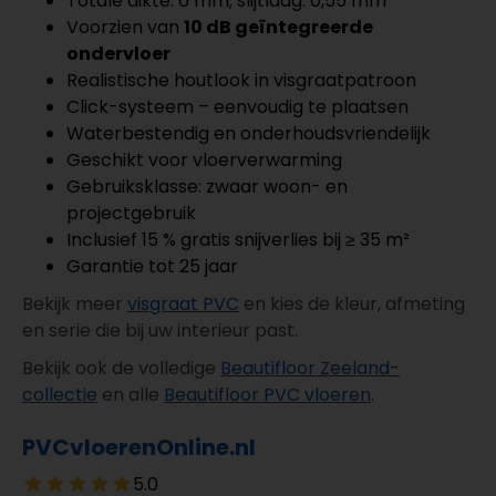
Totale dikte: 6 mm; slijtlaag: 0,55 mm
Voorzien van
10 dB geïntegreerde
ondervloer
Realistische houtlook in visgraatpatroon
Click-systeem – eenvoudig te plaatsen
Waterbestendig en onderhoudsvriendelijk
Geschikt voor vloerverwarming
Gebruiksklasse: zwaar woon- en
projectgebruik
Inclusief 15 % gratis snijverlies bij ≥ 35 m²
Garantie tot 25 jaar
Bekijk meer
visgraat PVC
en kies de kleur, afmeting
en serie die bij uw interieur past.
Bekijk ook de volledige
Beautifloor Zeeland-
collectie
en alle
Beautifloor PVC vloeren
.
PVCvloerenOnline.nl
5.0