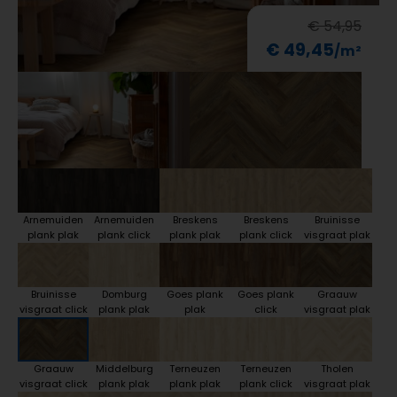
€ 54,95
€ 49,45
Arnemuiden
Arnemuiden
Breskens
Breskens
Bruinisse
plank plak
plank click
plank plak
plank click
visgraat plak
Bruinisse
Domburg
Goes plank
Goes plank
Graauw
visgraat click
plank plak
plak
click
visgraat plak
Graauw
Middelburg
Terneuzen
Terneuzen
Tholen
visgraat click
plank plak
plank plak
plank click
visgraat plak