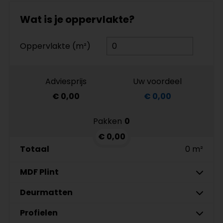
Wat is je oppervlakte?
Oppervlakte (m²)
Adviesprijs
Uw voordeel
€ 0,00
€ 0,00
Pakken
0
€ 0,00
Totaal
0 m²
MDF Plint
7 cm
Deurmatten
9 cm
Profielen
MDF plinten 7 cm
Gelasta Xtreme SDN carbon 99
Meter
Aantal
Meter
Amsterdam 70x15mm
€ 89,95 p/meter