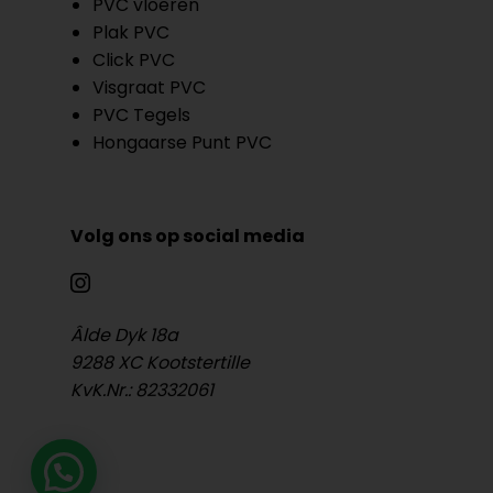
PVC vloeren
Plak PVC
Click PVC
Visgraat PVC
PVC Tegels
Hongaarse Punt PVC
Volg ons op social media
Âlde Dyk 18a
9288 XC Kootstertille
KvK.Nr.: 82332061