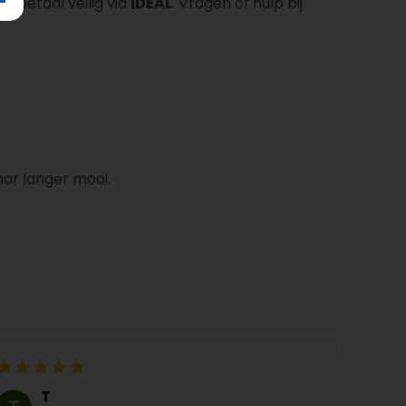
n betaal veilig via
iDEAL
. Vragen of hulp bij
aar langer mooi.
T