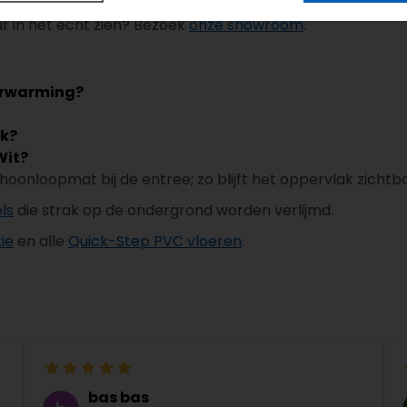
oudig online. Kies tijdens het afrekenen je leverdatum e
eur in het echt zien? Bezoek
onze showroom
.
erwarming?
ik?
Wit?
choonloopmat bij de entree; zo blijft het oppervlak zichtb
ls
die strak op de ondergrond worden verlijmd.
ie
en alle
Quick-Step PVC vloeren
.
bas bas