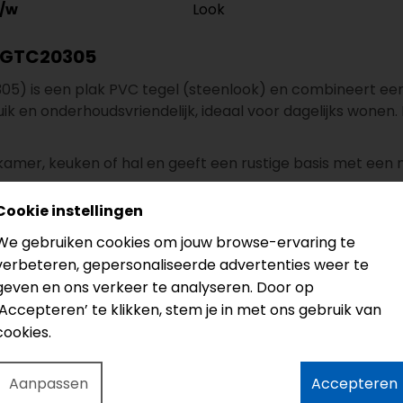
Look
/w
 SGTC20305
5) is een plak PVC tegel (steenlook) en combineert een
ruik en onderhoudsvriendelijk, ideaal voor dagelijks wonen.
mer, keuken of hal en geeft een rustige basis met een nat
mer Wit SGTC20305
Cookie instellingen
We gebruiken cookies om jouw browse-ervaring te
verbeteren, gepersonaliseerde advertenties weer te
geven en ons verkeer te analyseren. Door op
‘Accepteren’ te klikken, stem je in met ons gebruik van
rcieel: 25 jaar
cookies.
 vochtig dweilen (pH-neutraal)
n 35 m² leveren wij het snijverlies gratis mee. Houd voor di
Aanpassen
Accepteren