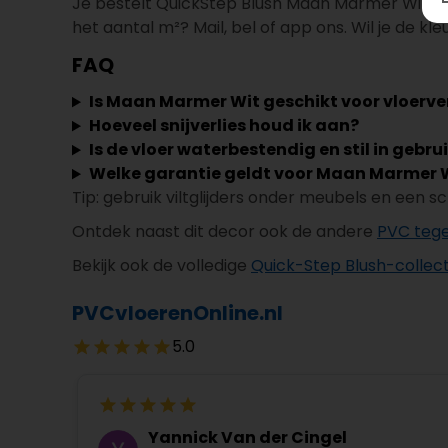
Je bestelt QuickStep Blush Maan Marmer Wit eenv
het aantal m²? Mail, bel of app ons. Wil je de kl
FAQ
Is Maan Marmer Wit geschikt voor vloerv
Hoeveel snijverlies houd ik aan?
Is de vloer waterbestendig en stil in gebru
Welke garantie geldt voor Maan Marmer 
Tip: gebruik viltglijders onder meubels en een s
Ontdek naast dit decor ook de andere
PVC tege
Bekijk ook de volledige
Quick-Step Blush-collect
PVCvloerenOnline.nl
5.0
Yannick Van der Cingel