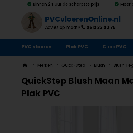
Binnen 24 uur de scherpste prijs
Meer 
PVCvloerenOnline.nl
Advies op maat?
0512 33 00 75
PVC vloeren
Plak PVC
Click PVC
Ondervloeren
Merken
Quick-Step
Blush
Blush Te
Plinten
QuickStep Blush Maan Mar
Deurmatten
Plak PVC
Vloer- en trapprofielen
Lijm, primer en egalisatie
Schoonmaak en onderhoud