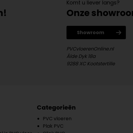
Komt u liever langs?
n!
Onze showro
Showroom
PVCvloerenOnline.nl
Âlde Dyk 18a
9288 XC Kootstertille
Categorieën
PVC vloeren
Plak PVC