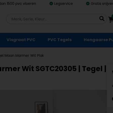
dan 1500 pvc vloeren
Legservice
Gratis snijv
Visgraat PVC
PVC Tegels
Hongaarse P
gel Maan Marmer Wit Plak
mer Wit SGTC20305 | Tegel |