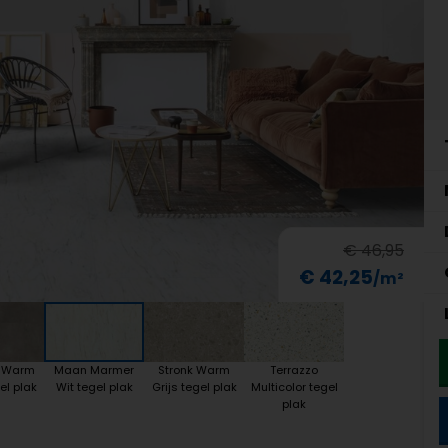
€ 46,95
€ 42,25
 Warm
Maan Marmer
Stronk Warm
Terrazzo
el plak
Wit tegel plak
Grijs tegel plak
Multicolor tegel
plak