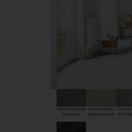
Plint accessoires
Traprenovatie
Cement Antraciet
Cement Warm
Cement
tegel plak
Beige tegel plak
Grijs teg