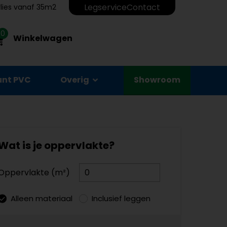
Legservice
Contact
erlies vanaf 35m2
0
Winkelwagen
unt PVC
Overig
Showroom
Wat is je oppervlakte?
Oppervlakte (m²)
Alleen materiaal
Inclusief leggen