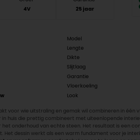
4V
25 jaar
Model
Lengte
Dikte
Slijtlaag
Garantie
Vloerkoeling
Look
/w
kt voor wie uitstraling en gemak wil combineren in één v
loer in huis die prettig combineert met uiteenlopende int
der het onderhoud van echte steen. Het resultaat is een co
t. Het dessin werkt als een warm fundament voor je interie