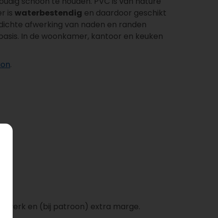
oudig schoon te houden. PVC is van nature
r is
waterbestendig
en daardoor geschikt
rdichte afwerking van naden en randen
e basis. In de woonkamer, kantoor en keuken
ion
.
ijwerk en (bij patroon) extra marge.