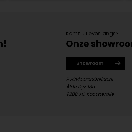
Komt u liever langs?
n!
Onze showro
Showroom
PVCvloerenOnline.nl
Âlde Dyk 18a
9288 XC Kootstertille