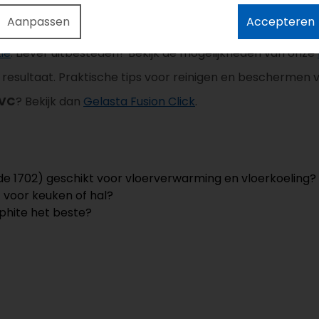
Aanpassen
Accepteren
, egale ondergrond. Egaliseren voorkomt doortekenen en 
tie
. Liever uitbesteden? Bekijk de mogelijkheden van onze
resultaat. Praktische tips voor reinigen en beschermen vi
PVC
? Bekijk dan
Gelasta Fusion Click
.
ode 1702) geschikt voor vloerverwarming en vloerkoeling?
 voor keuken of hal?
phite het beste?