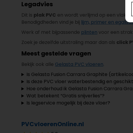
Legadvies
Dit is
plak PVC
en wordt verlijmd op een vlakke
Benodigdheden vind je bij
lijm, primer en egalisa
Werk af met bijpassende
plinten
voor een strak 
Zoek je dezelfde uitstraling maar dan als
click 
Meest gestelde vragen
Bekijk ook alle
Gelasta PVC vloeren
.
Is Gelasta Fusion Carrara Graphite (artikelc
Is deze PVC vloer waterbestendig en geschikt
Hoe onderhoud ik Gelasta Fusion Carrara Gra
Wat betekent “Gratis snijverlies”?
Is legservice mogelijk bij deze vloer?
PVCvloerenOnline.nl