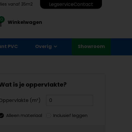
Legservice
Contact
erlies vanaf 35m2
0
Winkelwagen
unt PVC
Overig
Showroom
Wat is je oppervlakte?
Oppervlakte (m²)
Alleen materiaal
Inclusief leggen