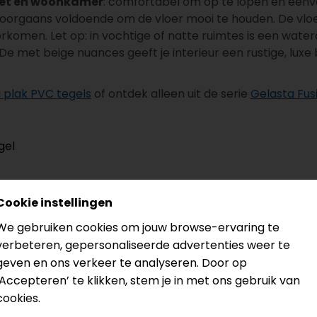
let en woonkamer
: comfortabel om op te lopen en eenv
doorgaans voldoende om de vloer mooi te houden. De vloe
komen. Let op: in vochtige of natte ruimtes is een wate
 De met beige nuances geeft je interieur een rustige, lux
 plak PVC tegels
of ontdek alleen uit de serie
Gelasta Fus
gel
Cookie instellingen
koeling
We gebruiken cookies om jouw browse-ervaring te
verbeteren, gepersonaliseerde advertenties weer te
geven en ons verkeer te analyseren. Door op
‘Accepteren’ te klikken, stem je in met ons gebruik van
cookies.
tis snijverlies
(afgerond op hele pakken). Handig voor sn