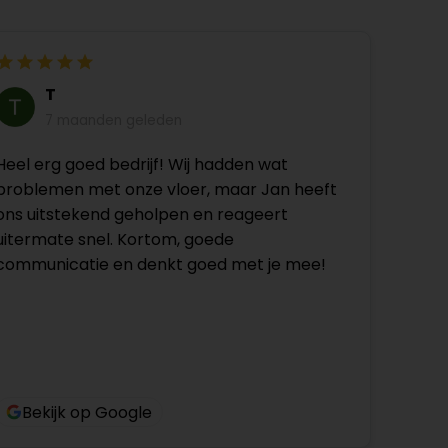
T
7 maanden geleden
Heel erg goed bedrijf! Wij hadden wat
problemen met onze vloer, maar Jan heeft
ons uitstekend geholpen en reageert
uitermate snel. Kortom, goede
communicatie en denkt goed met je mee!
Bekijk op Google