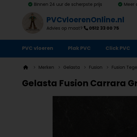
Binnen 24 uur de scherpste prijs
Meer 
PVCvloerenOnline.nl
Advies op maat?
0512 33 00 75
PVC vloeren
Plak PVC
Click PVC
Ondervloeren
Merken
Gelasta
Fusion
Fusion Tege
Plinten
Gelasta Fusion Carrara Gr
Deurmatten
Vloer- en trapprofielen
Lijm, primer en egalisatie
Schoonmaak en onderhoud