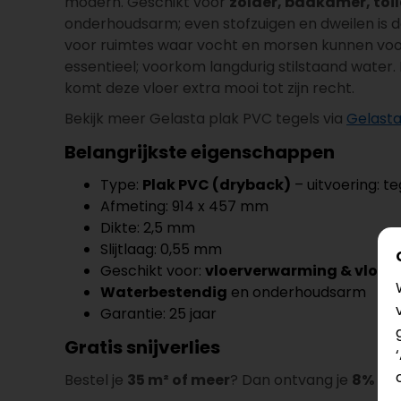
modern. Geschikt voor
zolder, badkamer, toi
onderhoudsarm; even stofzuigen en dweilen is 
voor ruimtes waar vocht en morsen kunnen voor
essentieel; voorkom langdurig stilstaand water.
komt deze vloer extra mooi tot zijn recht.
Bekijk meer Gelasta plak PVC tegels via
Gelasta
Belangrijkste eigenschappen
Type:
Plak PVC (dryback)
– uitvoering: te
Afmeting: 914 x 457 mm
Dikte: 2,5 mm
Slijtlaag: 0,55 mm
Geschikt voor:
vloerverwarming & vloer
Waterbestendig
en onderhoudsarm
Garantie: 25 jaar
Gratis snijverlies
Bestel je
35 m² of meer
? Dan ontvang je
8% gra