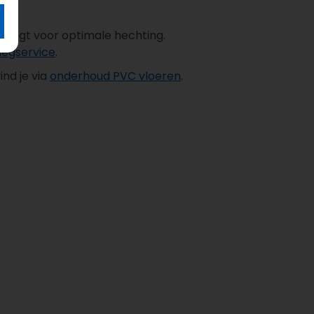
zorgt voor optimale hechting.
legservice
.
nd je via
onderhoud PVC vloeren
.