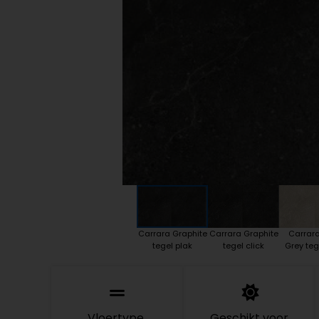
Plint accessoires
Traprenovatie
Carrara Graphite
Carrara Graphite
Carrara
tegel plak
tegel click
Grey teg
Vloertype
Geschikt voor