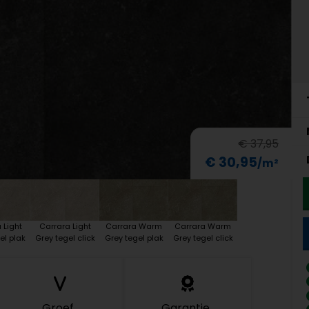
€ 37,95
€ 30,95
 Light
Carrara Light
Carrara Warm
Carrara Warm
el plak
Grey tegel click
Grey tegel plak
Grey tegel click
Groef
Garantie