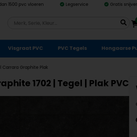
dan 1500 pvc vloeren
Legservice
Gratis snijv
Visgraat PVC
PVC Tegels
Hongaarse P
l Carrara Graphite Plak
aphite 1702 | Tegel | Plak PVC