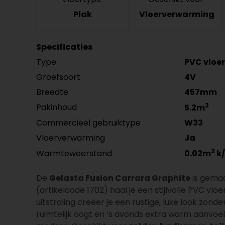
Plak
Vloerverwarming
Specificaties
Type
PVC vloer
Groefsoort
4V
Breedte
457mm
2
Pakinhoud
5.2m
Commercieel gebruiktype
W33
Vloerverwarming
Ja
2
Warmteweerstand
0.02m
k
De
Gelasta Fusion Carrara Graphite
is gemaa
(artikelcode 1702) haal je een stijlvolle PVC v
uitstraling creëer je een rustige, luxe look zon
ruimtelijk oogt en ’s avonds extra warm aanvoel