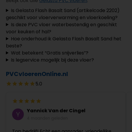
Bekijk ook alle
Gelasta PVC vloeren
.
Is Gelasta Flash Basalt Sand (artikelcode 2202)
geschikt voor vloerverwarming en vloerkoeling?
Is deze PVC vloer waterbestendig en geschikt
voor keuken of hal?
Hoe onderhoud ik Gelasta Flash Basalt Sand het
beste?
Wat betekent “Gratis snijverlies”?
Is legservice mogelijk bij deze vloer?
PVCvloerenOnline.nl
5.0
Yannick Van der Cingel
4 maanden geleden
Top bedrijf! Echt een aanrader, vriendelijke