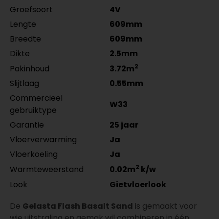
Amsterdam 90x12mm
Amsterdam 70x12mm
per lengte: mm, € 20,95 p/st
Groefsoort
4V
RAL9016 gelakt 5556.0914.19
zwart gefolied
MDF plinten 12 cm
Meter
Aantal
per lengte: mm, € 16,95 p/st
5555.0725.19
Lengte
609mm
Amsterdam 120x12mm
per lengte: mm, € 9,95 p/st
Breedte
609mm
RAL9016 gelakt 5554.1211.19
Dikte
2.5mm
per lengte: mm, € 21,95 p/st
2
Pakinhoud
3.72m
Slijtlaag
0.55mm
Commercieel
W33
gebruiktype
Garantie
25 jaar
Vloerverwarming
Ja
Vloerkoeling
Ja
2
Warmteweerstand
0.02m
k/w
Look
Gietvloerlook
De
Gelasta Flash Basalt Sand
is gemaakt voor
wie uitstraling en gemak wil combineren in één