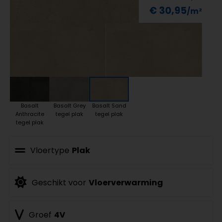
€ 30,95
Basalt
Basalt Grey
Basalt Sand
Anthracite
tegel plak
tegel plak
tegel plak
Vloertype
Plak
Geschikt voor
Vloerverwarming
Groef
4V