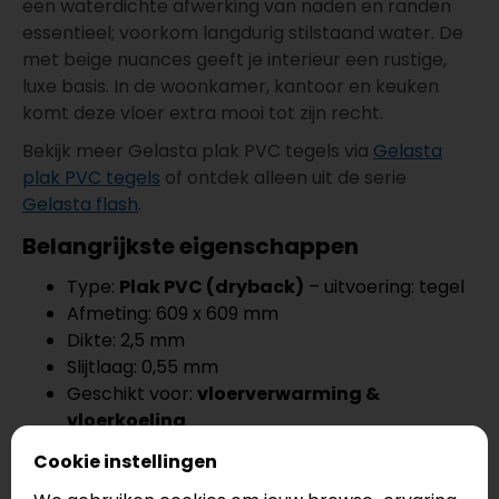
een waterdichte afwerking van naden en randen
essentieel; voorkom langdurig stilstaand water. De
met beige nuances geeft je interieur een rustige,
luxe basis. In de woonkamer, kantoor en keuken
komt deze vloer extra mooi tot zijn recht.
Bekijk meer Gelasta plak PVC tegels via
Gelasta
plak PVC tegels
of ontdek alleen uit de serie
Gelasta flash
.
Belangrijkste eigenschappen
Type:
Plak PVC (dryback)
– uitvoering: tegel
Afmeting: 609 x 609 mm
Dikte: 2,5 mm
Slijtlaag: 0,55 mm
Geschikt voor:
vloerverwarming &
vloerkoeling
Waterbestendig
en onderhoudsarm
Cookie instellingen
Garantie: 25 jaar