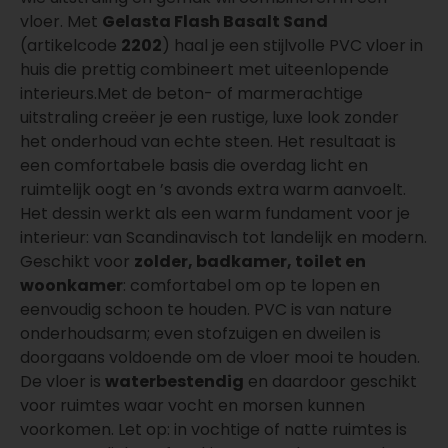
vloer. Met
Gelasta Flash Basalt Sand
(artikelcode
2202
) haal je een stijlvolle PVC vloer in
huis die prettig combineert met uiteenlopende
interieurs.Met de beton- of marmerachtige
uitstraling creëer je een rustige, luxe look zonder
het onderhoud van echte steen. Het resultaat is
een comfortabele basis die overdag licht en
ruimtelijk oogt en ’s avonds extra warm aanvoelt.
Het dessin werkt als een warm fundament voor je
interieur: van Scandinavisch tot landelijk en modern.
Geschikt voor
zolder, badkamer, toilet en
woonkamer
: comfortabel om op te lopen en
eenvoudig schoon te houden. PVC is van nature
onderhoudsarm; even stofzuigen en dweilen is
doorgaans voldoende om de vloer mooi te houden.
De vloer is
waterbestendig
en daardoor geschikt
voor ruimtes waar vocht en morsen kunnen
voorkomen. Let op: in vochtige of natte ruimtes is