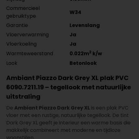
Commercieel
W34
gebruiktype
Garantie
Levenslang
Vloerverwarming
Ja
Vloerkoeling
Ja
2
Warmteweerstand
0.022m
k/w
Look
Betonlook
Ambiant Piazzo Dark Grey XL plak PVC
6090.7211.19 – tegellook met natuurlijke
uitstraling
De
Ambiant Piazzo Dark Grey XL
is een plak PVC
vloer met een rustige, natuurlijke tegellook. De tint
Dark Grey XL geeft je interieur een warme basis die
makkelijk combineert met moderne en tijdloze
woonstijlen.