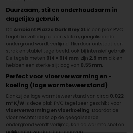
Duurzaam, stil en onderhoudsarm in
dagelijks gebruik
De
Ambiant Piazzo Dark Grey XL
is een plak PVC
tegel die volledig op een vlakke, geëgaliseerde
ondergrond wordt verlijmd. Hierdoor ontstaat een
strak en stabiel tegelbeeld, ook bij intensief gebruik.
De tegels meten
914 × 914 mm
, zijn
2,5 mm
dik en
hebben een sterke slijtlaag van
0,55 mm
.
Perfect voor vloerverwarming en -
koeling (lage warmteweerstand)
Dankzij de lage warmteweerstand van circa
0,022
m² K/W
is deze plak PVC tegel zeer geschikt voor
vloerverwarming en vloerkoeling
. Doordat de
vloer rechtstreeks op de geëgaliseerde
ondergrond wordt verlijmd, kan de warmte snel en
gelijkmatig worden doorgegeven.