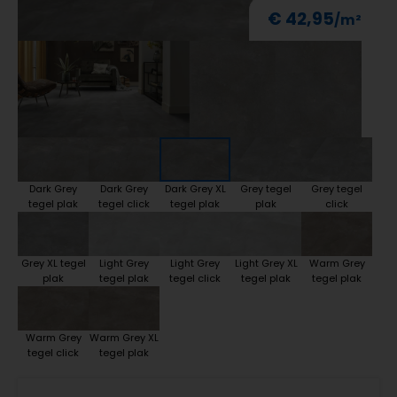
€ 42,95
Dark Grey
Dark Grey
Dark Grey XL
Grey tegel
Grey tegel
tegel plak
tegel click
tegel plak
plak
click
Grey XL tegel
Light Grey
Light Grey
Light Grey XL
Warm Grey
plak
tegel plak
tegel click
tegel plak
tegel plak
Warm Grey
Warm Grey XL
tegel click
tegel plak