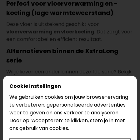
Perfect voor vloerverwarming en -
koeling (lage warmteweerstand)
Deze vloer is uitstekend geschikt voor
vloerverwarming en vloerkoeling
. Dat zorgt voor
een comfortabel en efficiënt resultaat.
Alternatieven binnen de XstraLong
serie
Wil je liever een ander binnen dezelfde serie? Bekijk
dan ook:
Cookie instellingen
Therdex XstraLong 18070
We gebruiken cookies om jouw browse-ervaring
Therdex XstraLong 18090
te verbeteren, gepersonaliseerde advertenties
Snel online te bestellen met gratis
weer te geven en ons verkeer te analyseren.
snijverlies
Door op ‘Accepteren’ te klikken, stem je in met
ons gebruik van cookies.
Deze vloer is
snel online te bestellen
. Je rekent
veilig af en regelt je vloer eenvoudig vanuit huis.