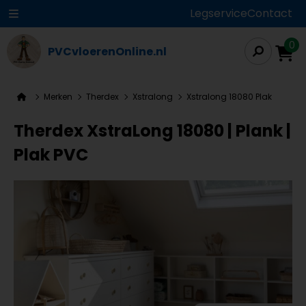
Legservice
Contact
0
PVCvloerenOnline.nl
Merken
Therdex
Xstralong
Xstralong 18080 Plak
Therdex XstraLong 18080 | Plank |
Plak PVC