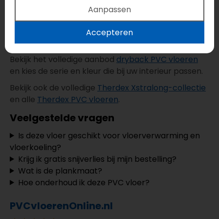
Bestel je
35 m² of meer
? Dan ontvang je standaard
Aanpassen
gratis 5% snijverlies
. Zo heb je direct voldoende
extra marge voor zaag- en snijwerk en voorkom je
Accepteren
onnodige tekorten tijdens het leggen.
Bekijk het volledige aanbod
dryback PVC vloeren
en kies de serie en kleur die bij uw interieur passen.
Bekijk ook de volledige
Therdex Xstralong-collectie
en alle
Therdex PVC vloeren
.
Veelgestelde vragen
Is deze vloer geschikt voor vloerverwarming en
vloerkoeling?
Krijg ik gratis snijverlies bij mijn bestelling?
Wat is de plankmaat?
Hoe onderhoud ik deze PVC vloer?
PVCvloerenOnline.nl