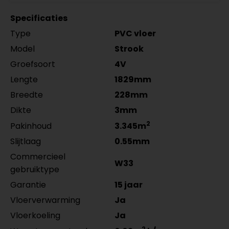
RAL9016 gelakt 5556.0914.19
zwart gefolied
MDF plinten 12 cm
Meter
Aantal
per lengte: mm, € 16,95 p/st
5555.0725.19
Specificaties
Amsterdam 120x12mm
per lengte: mm, € 9,95 p/st
Type
PVC vloer
RAL9016 gelakt 5554.1211.19
per lengte: mm, € 21,95 p/st
Model
Strook
Groefsoort
4V
Lengte
1829mm
Breedte
228mm
Dikte
3mm
2
Pakinhoud
3.345m
Slijtlaag
0.55mm
Commercieel
W33
gebruiktype
Garantie
15 jaar
Vloerverwarming
Ja
Vloerkoeling
Ja
2