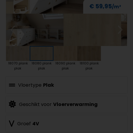
€ 59,95
18070 plank
18080 plank
18090 plank
18100 plank
plak
plak
plak
plak
Vloertype
Plak
Geschikt voor
Vloerverwarming
Groef
4V