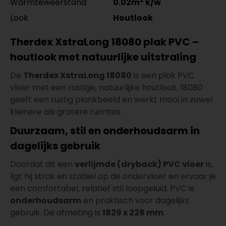
Warmteweerstand
0.02m
k/w
Look
Houtlook
Therdex XstraLong 18080 plak PVC –
houtlook met natuurlijke uitstraling
De
Therdex XstraLong 18080
is een plak PVC
vloer met een rustige, natuurlijke houtlook. 18080
geeft een rustig plankbeeld en werkt mooi in zowel
kleinere als grotere ruimtes.
Duurzaam, stil en onderhoudsarm in
dagelijks gebruik
Doordat dit een
verlijmde (dryback) PVC vloer
is,
ligt hij strak en stabiel op de ondervloer en ervaar je
een comfortabel, relatief stil loopgeluid. PVC is
onderhoudsarm
en praktisch voor dagelijks
gebruik. De afmeting is
1829 x 228 mm
.