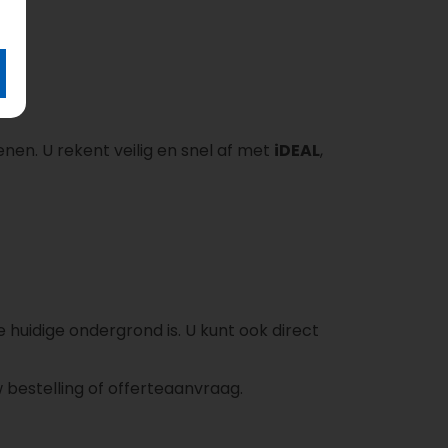
nen. U rekent veilig en snel af met
iDEAL
,
 huidige ondergrond is. U kunt ook direct
 bestelling of offerteaanvraag.