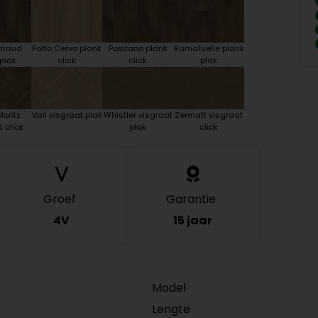
rimaud
Porto Cervo plank
Positano plank
Ramatuelle plank
plak
click
click
plak
oritz
Vail visgraat plak
Whistler visgraat
Zermatt visgraat
 click
plak
click
Groef
Garantie
4V
15 jaar
Model
Lengte