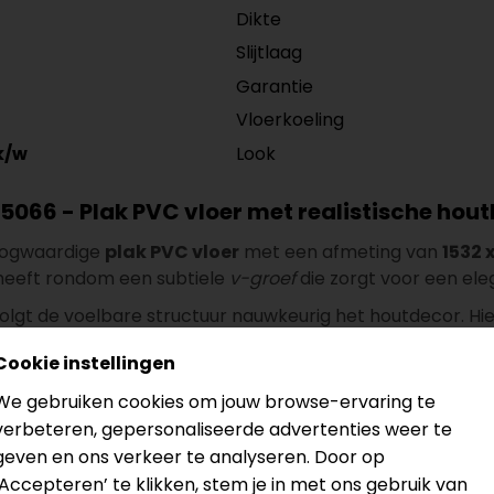
Dikte
Slijtlaag
Garantie
Vloerkoeling
Look
k/w
066 - Plak PVC vloer met realistische hout
oogwaardige
plak PVC vloer
met een afmeting van
1532 
heeft rondom een subtiele
v-groef
die zorgt voor een eleg
olgt de voelbare structuur nauwkeurig het houtdecor. Hie
uurlijke, warme uitstraling.
Cookie instellingen
is snijverlies
We gebruiken cookies om jouw browse-ervaring te
ervlakte
die u nodig heeft. Wij leveren standaard
5 % extr
verbeteren, gepersonaliseerde advertenties weer te
geven en ons verkeer te analyseren. Door op
‘Accepteren’ te klikken, stem je in met ons gebruik van
onder extra kosten. Deze service geldt bij bestellingen va