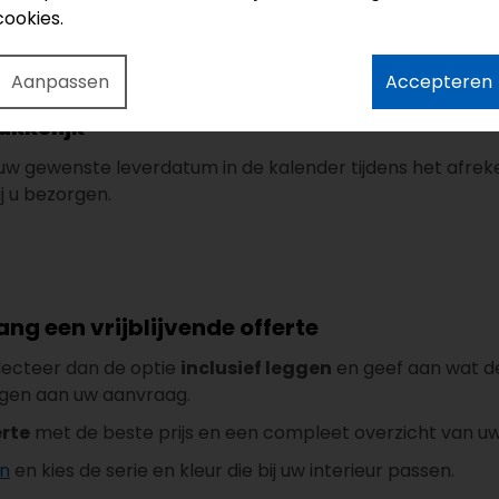
cookies.
Aanpassen
Accepteren
oer
akkelijk
uw gewenste leverdatum in de kalender tijdens het afreke
j u bezorgen.
ang een vrijblijvende offerte
electeer dan de optie
inclusief leggen
en geef aan wat de
gen aan uw aanvraag.
erte
met de beste prijs en een compleet overzicht van uw
en
en kies de serie en kleur die bij uw interieur passen.