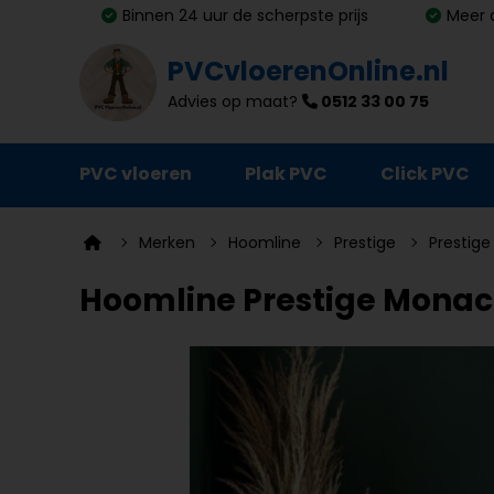
Binnen 24 uur de scherpste prijs
Meer 
PVCvloerenOnline.nl
Advies op maat?
0512 33 00 75
PVC vloeren
Plak PVC
Click PVC
Ondervloeren
Merken
Hoomline
Prestige
Prestig
Plinten
Hoomline Prestige Monaco
Deurmatten
Vloer- en trapprofielen
Lijm, primer en egalisatie
Schoonmaak en onderhoud