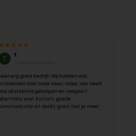
T
7 maanden geleden
Heel erg goed bedrijf! Wij hadden wat
problemen met onze vloer, maar Jan heeft
ons uitstekend geholpen en reageert
uitermate snel. Kortom, goede
communicatie en denkt goed met je mee!