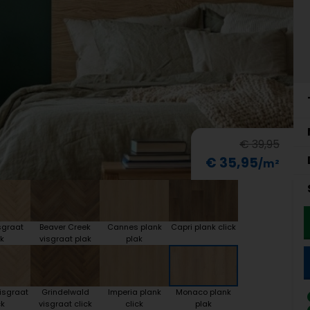
€ 39,95
€ 35,95
sgraat
Beaver Creek
Cannes plank
Capri plank click
k
visgraat plak
plak
isgraat
Grindelwald
Imperia plank
Monaco plank
ck
visgraat click
click
plak