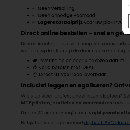
✅ Geen verspilling
✅ Geen onnodige voorraad
✅
Lagere totaalprijs
voor uw plak PVC vl
Direct online bestellen – snel en gem
Bestel direct via onze webshop. Kies eenvoudig 
waarna wij de vloer op de door u gekozen dag bi
🚚 Levering op de door u gekozen datum
💳 Veilig betalen met iDEAL
📦 Direct uit voorraad leverbaar
Inclusief leggen en egaliseren? Ontv
Wilt u de vloer professioneel laten plaatsen? S
MDF plinten, profielen en accessoires
toevoe
Binnen 24 uur ontvangt u een
vrijblijvende off
Bekijk het volledige aanbod
dryback PVC vloer