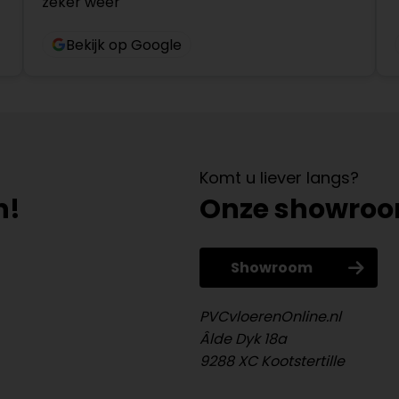
zeker weer
Bekijk op Google
Komt u liever langs?
n!
Onze showro
Showroom
PVCvloerenOnline.nl
Âlde Dyk 18a
9288 XC Kootstertille