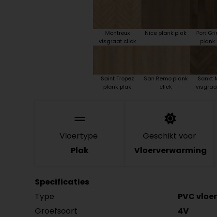
Montreux
Nice plank plak
Port G
visgraat click
plank 
Saint Tropez
San Remo plank
Sankt M
plank plak
click
visgraat
Vloertype
Geschikt voor
Plak
Vloerverwarming
Specificaties
Type
PVC vloer
Groefsoort
4V