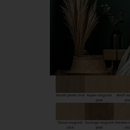
Plint accessoires
Traprenovatie
Amalfi plank click
Aspen visgraat
Banff vi
plak
pla
Davos visgraat
Durango visgraat
Genève v
click
plak
cli