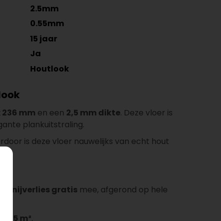
2.5mm
0.55mm
15 jaar
Ja
Houtlook
look
x 236 mm
en een
2,5 mm dikte
. Deze vloer is
ante plankuitstraling.
rdoor is deze vloer nauwelijks van echt hout
a snijverlies gratis
mee, afgerond op hele
naf
35 m²
.