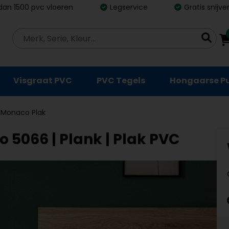
dan 1500 pvc vloeren
Legservice
Gratis snijv
Visgraat PVC
PVC Tegels
Hongaarse P
e Monaco Plak
 5066 | Plank | Plak PVC