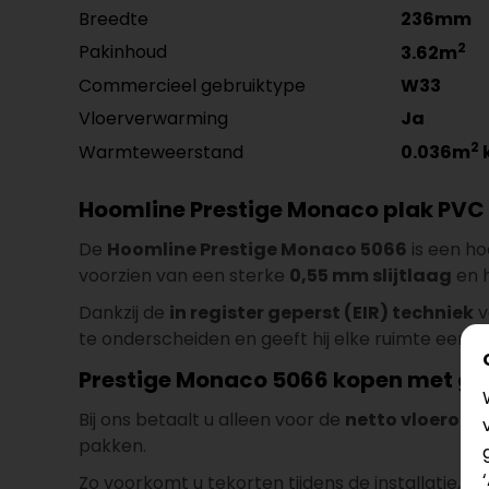
Breedte
236mm
2
Pakinhoud
3.62m
Commercieel gebruiktype
W33
Vloerverwarming
Ja
2
Warmteweerstand
0.036m
Hoomline Prestige Monaco plak PVC 5
De
Hoomline Prestige Monaco 5066
is een h
voorzien van een sterke
0,55 mm slijtlaag
en 
Dankzij de
in register geperst (EIR) techniek
v
te onderscheiden en geeft hij elke ruimte een nat
Prestige Monaco 5066 kopen met grat
Bij ons betaalt u alleen voor de
netto vloeropp
pakken.
Zo voorkomt u tekorten tijdens de installatie, z