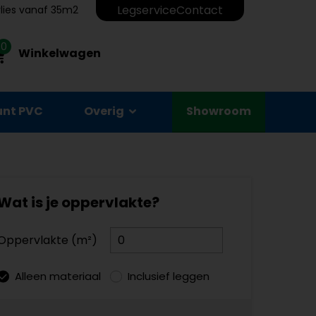
Legservice
Contact
erlies vanaf 35m2
0
Winkelwagen
unt PVC
Overig
Showroom
Wat is je oppervlakte?
Oppervlakte (m²)
Alleen materiaal
Inclusief leggen